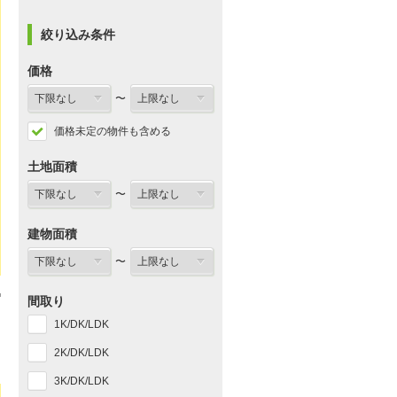
絞り込み条件
価格
〜
価格未定の物件も含める
土地面積
〜
建物面積
〜
間取り
1K/DK/LDK
2K/DK/LDK
3K/DK/LDK