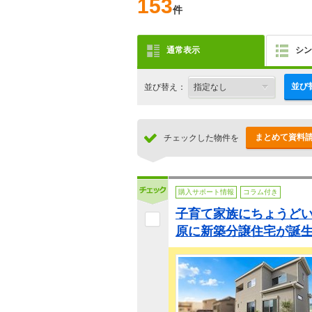
153
件
通常表示
シン
並び
並び替え：
まとめて資料
チェックした物件を
購入サポート情報
コラム付き
子育て家族にちょうど
原に新築分譲住宅が誕