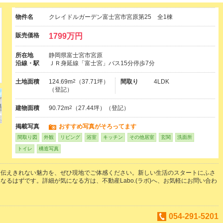
物件名
クレイドルガーデン富士宮市宮原第25 全1棟
販売価格
1799万円
所在地
静岡県富士宮市宮原
沿線・駅
ＪＲ身延線「富士宮」バス15分停歩7分
土地面積
124.69m
2
（37.71坪）
間取り
4LDK
（登記）
建物面積
90.72m
2
（27.44坪）（登記）
掲載写真
おすすめ写真がそろってます
間取り図
外観
リビング
浴室
キッチン
その他居室
玄関
洗面所
トイレ
構造写真
は伝えきれない魅力を、ぜひ現地でご体感ください。新しい生活のスタートにふさ
なるはずです。詳細が気になる方は、不動産Labo.(ラボ)へ、お気軽にお問い合わ
054-291-5201