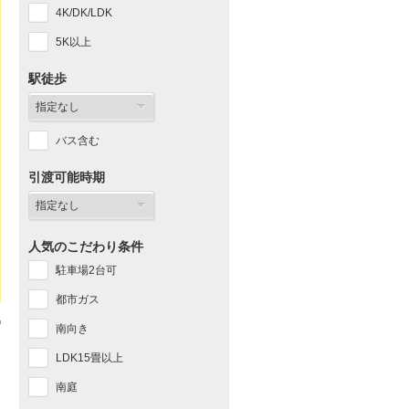
4K/DK/LDK
5K以上
駅徒歩
バス含む
引渡可能時期
人気のこだわり条件
駐車場2台可
都市ガス
南向き
LDK15畳以上
南庭