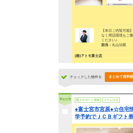
【本日ご内覧可能】
なく周辺環境もご案
ください♪
担当：
丸山治親
(株)アトモ富士店
まとめて資料
チェックした物件を
購入サポート情報
コラム付き
●富士宮市宮原●☆住宅
学予約でＪＣＢギフト券