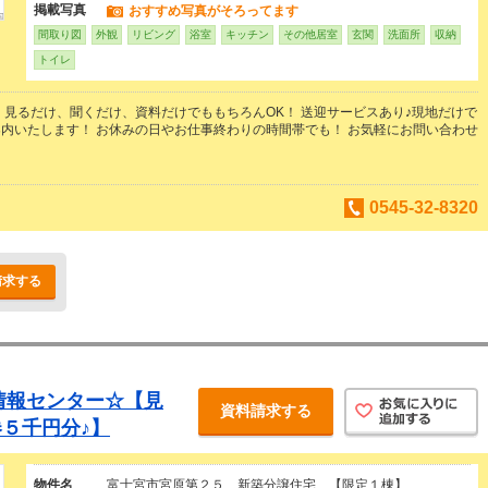
掲載写真
おすすめ写真がそろってます
間取り図
外観
リビング
浴室
キッチン
その他居室
玄関
洗面所
収納
トイレ
 見るだけ、聞くだけ、資料だけでももちろんOK！ 送迎サービスあり♪現地だけで
内いたします！ お休みの日やお仕事終わりの時間帯でも！ お気軽にお問い合わせ
0545-32-8320
請求する
情報センター☆【見
資料請求する
５千円分♪】
物件名
富士宮市宮原第２５ 新築分譲住宅 【限定１棟】