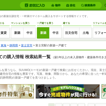
岡県)の新築分譲住宅・一軒家のマイホーム購入をサポートする情報サイトです。
りる
マンションを買う
一戸建てを買う
建てる
リフォーム
賃貸
新築
中古
新築
中古
注文住宅
土地
リフォ
>
東海
>
静岡県
>
富士宮市
> 富士宮駅の新築一戸建て
ての購入情報 検索結果一覧
（築1年以上の未入居物件・建築条件付き
ムを買うなら、SUUMO(スーモ)の新築一戸建て検索にお任せください。現在、富士宮
建売住宅の情報も豊富です。写真、映像、間取りから、あなたの希望に合った一軒
駅(静岡県)の新築一戸建てを見つけましょう。