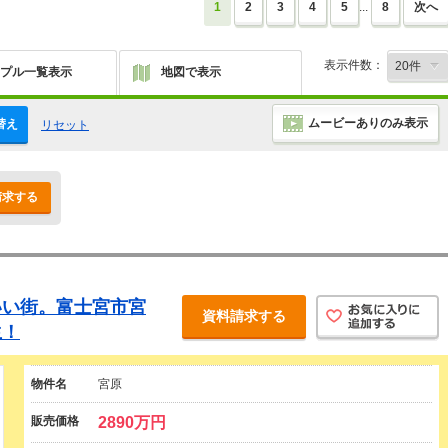
1
2
3
4
5
...
8
次へ
表示件数：
プル一覧表示
地図で表示
ムービーありのみ表示
替え
リセット
請求する
いい街。富士宮市宮
資料請求する
生！
物件名
宮原
販売価格
2890万円