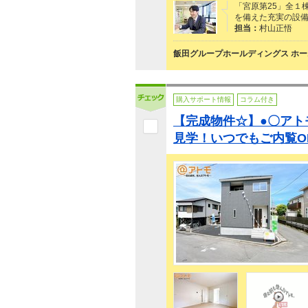
「宮原第25」全１
を備えた充実の設
担当：
村山正悟
飯田グループホールディングス ホー
購入サポート情報
コラム付き
【完成物件☆】●〇アト
見学！いつでもご内覧O