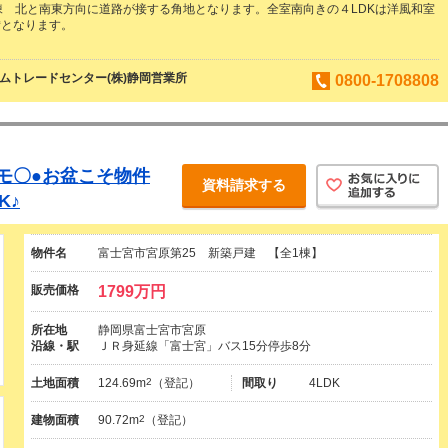
棟 北と南東方向に道路が接する角地となります。全室南向きの４LDKは洋風和室
備となります。
ムトレードセンター(株)静岡営業所
0800-1708808
モ〇●お盆こそ物件
資料請求する
K♪
物件名
富士宮市宮原第25 新築戸建 【全1棟】
販売価格
1799万円
所在地
静岡県富士宮市宮原
沿線・駅
ＪＲ身延線「富士宮」バス15分停歩8分
土地面積
124.69m
2
（登記）
間取り
4LDK
建物面積
90.72m
2
（登記）