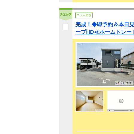
コラム付き
完成！◆即予約＆本日
ープHD≪ホームトレー