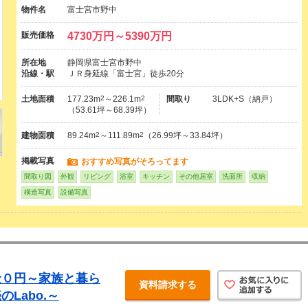
物件名
富士宮市野中
販売価格
4730万円～5390万円
所在地
静岡県富士宮市野中
沿線・駅
ＪＲ身延線「富士宮」徒歩20分
土地面積
177.23m
2
～226.1m
2
間取り
3LDK+S（納戸）
（53.61坪～68.39坪）
建物面積
89.24m
2
～111.89m
2
（26.99坪～33.84坪）
掲載写真
おすすめ写真がそろってます
間取り図
外観
リビング
浴室
キッチン
その他居室
洗面所
収納
構造写真
設備写真
金０円～家族と暮ら
資料請求する
Labo.～