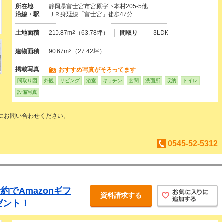
所在地
静岡県富士宮市宮原字下本村205-5他
沿線・駅
ＪＲ身延線「富士宮」徒歩47分
土地面積
210.87m
2
（63.78坪）
間取り
3LDK
建物面積
90.67m
2
（27.42坪）
掲載写真
おすすめ写真がそろってます
間取り図
外観
リビング
浴室
キッチン
玄関
洗面所
収納
トイレ
設備写真
にお問い合わせください。
0545-52-5312
でAmazonギフ
資料請求する
ゼント！