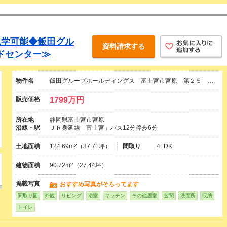
見学可能◆飯田グル
資料請求する
ドセンター≫
物件名
飯田グループホールディングス 富士宮市宮原 第２５ …
販売価格
1799万円
所在地
静岡県富士宮市宮原
沿線・駅
ＪＲ身延線「富士宮」バス12分停歩6分
土地面積
124.69m
2
（37.71坪）
間取り
4LDK
建物面積
90.72m
2
（27.44坪）
掲載写真
おすすめ写真がそろってます
間取り図
外観
リビング
浴室
キッチン
その他居室
玄関
洗面所
収納
トイレ