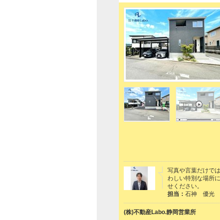
写真や言葉だけで
わしい特別な場所に
せください。
担当：
石神 優光
(株)不動産Labo.静岡営業所