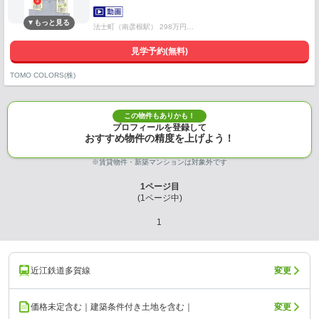
法士町（南彦根駅） 298万円…
見学予約(無料)
TOMO COLORS(株)
この物件もありかも！
プロフィールを登録して
おすすめ物件の精度を上げよう！
※賃貸物件・新築マンションは対象外です
1
ページ目
(
1
ページ中)
1
近江鉄道多賀線
変更
価格未定含む｜建築条件付き土地を含む｜
変更