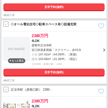
見学予約(無料)
(株)匠工房
◇オール電化住宅◇駐車スペース有◇設備充実
2380万円
4LDK
彦根市正法寺町
近江鉄道多賀線「スクリーン」歩41分
土地
147.42m²（44.59坪）（実測）
建物
103.68m²（31.36坪）（登記）
正法寺町（彦根口駅） 2380…
見学予約(無料)
(株)匠工房
正法寺町（彦根口駅） 2380…
2380万円
4LDK