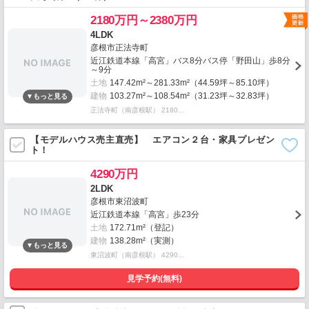
2180万円～2380万円
4LDK
彦根市正法寺町
近江鉄道本線「高宮」バス8分バス停「野田山」歩8分
～9分
土地
147.42m²～281.33m²（44.59坪～85.10坪）
建物
103.27m²～108.54m²（31.23坪～32.83坪）
正法寺町（南彦根駅） 2180…
【モデルハウス売主直売】 エアコン２台・家具プレゼン
ト！
4290万円
2LDK
彦根市東沼波町
近江鉄道本線「高宮」歩23分
土地
172.71m²（登記）
建物
138.28m²（実測）
東沼波町（南彦根駅） 4290…
見学予約(無料)