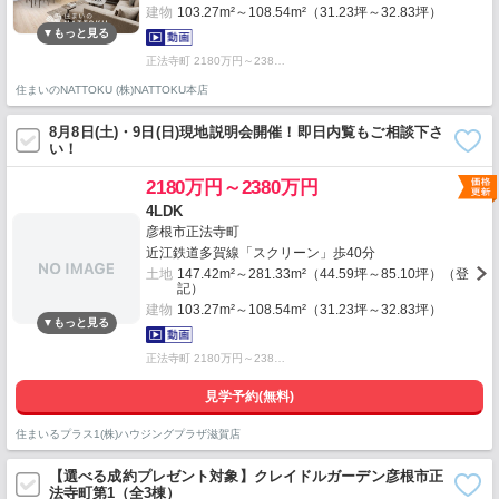
建物
103.27m²～108.54m²（31.23坪～32.83坪）
正法寺町 2180万円～238…
住まいのNATTOKU (株)NATTOKU本店
8月8日(土)・9日(日)現地説明会開催！即日内覧もご相談下さ
い！
2180万円～2380万円
4LDK
彦根市正法寺町
近江鉄道多賀線「スクリーン」歩40分
土地
147.42m²～281.33m²（44.59坪～85.10坪）（登
記）
建物
103.27m²～108.54m²（31.23坪～32.83坪）
正法寺町 2180万円～238…
見学予約(無料)
住まいるプラス1(株)ハウジングプラザ滋賀店
【選べる成約プレゼント対象】クレイドルガーデン彦根市正
法寺町第1（全3棟）