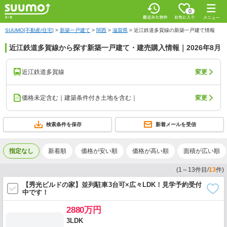
0
SUUMO[不動産/住宅]
>
新築一戸建て
>
関西
>
滋賀県
>
近江鉄道多賀線の新築一戸建て情報
近江鉄道多賀線から探す新築一戸建て・建売購入情報｜2026年8月
近江鉄道多賀線
変更
価格未定含む｜建築条件付き土地を含む｜
変更
検索条件を保存
新着メールを受信
指定なし
新着順
価格が安い順
価格が高い順
面積が広い順
(
1
～
13
件目/
13
件)
【秀光ビルドの家】並列駐車3台可×広々LDK！見学予約受付
中です！
2880万円
3LDK