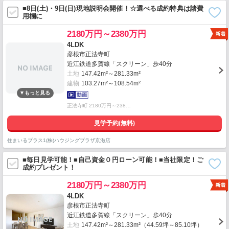
■8日(土)・9日(日)現地説明会開催！☆選べる成約特典は諸費
用欄に
2180万円～2380万円
4LDK
彦根市正法寺町
近江鉄道多賀線「スクリーン」歩40分
土地
147.42m²～281.33m²
建物
103.27m²～108.54m²
正法寺町 2180万円～238…
見学予約(無料)
住まいるプラス1(株)ハウジングプラザ京滋店
■毎日見学可能！■自己資金０円ローン可能！■当社限定！ご
成約プレゼント！
2180万円～2380万円
4LDK
彦根市正法寺町
近江鉄道多賀線「スクリーン」歩40分
土地
147.42m²～281.33m²（44.59坪～85.10坪）