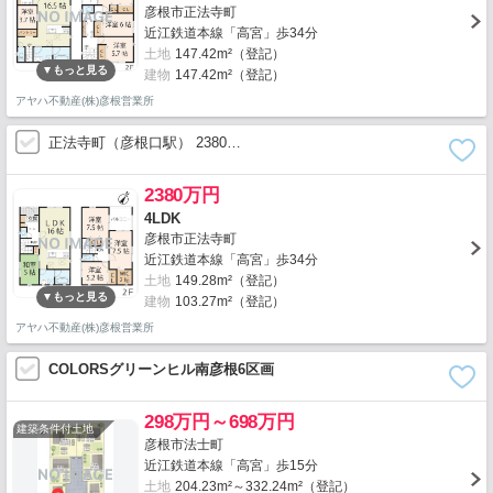
彦根市正法寺町
近江鉄道本線「高宮」歩34分
土地
147.42m²（登記）
建物
147.42m²（登記）
アヤハ不動産(株)彦根営業所
正法寺町（彦根口駅） 2380…
2380万円
4LDK
彦根市正法寺町
近江鉄道本線「高宮」歩34分
土地
149.28m²（登記）
建物
103.27m²（登記）
アヤハ不動産(株)彦根営業所
COLORSグリーンヒル南彦根6区画
298万円～698万円
建築条件付土地
彦根市法士町
近江鉄道本線「高宮」歩15分
土地
204.23m²～332.24m²（登記）