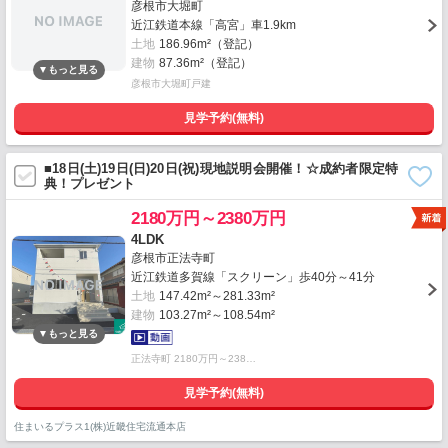
彦根市大堀町
近江鉄道本線「高宮」車1.9km
土地
186.96m²（登記）
建物
87.36m²（登記）
彦根市大堀町戸建
見学予約(無料)
■18日(土)19日(日)20日(祝)現地説明会開催！☆成約者限定特
典！プレゼント
2180万円～2380万円
4LDK
彦根市正法寺町
近江鉄道多賀線「スクリーン」歩40分～41分
土地
147.42m²～281.33m²
建物
103.27m²～108.54m²
正法寺町 2180万円～238…
見学予約(無料)
住まいるプラス1(株)近畿住宅流通本店