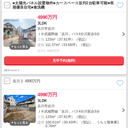
■太陽光パネル設置物件■カースペース並列2台駐車可能■長
期優良住宅■食洗機
4990万円
3LDK
吉川市吉川
ＪＲ武蔵野線「吉川」バス4分川富歩3分
土地
125m²（37.81坪）（登記）
建物
111.37m²（33.68坪）（登記）
吉川２ 4990万円
見学予約(無料)
(株)Future’s
吉川２ 4990万円
4990万円
3LDK
吉川市吉川
ＪＲ武蔵野線「吉川」バス4分川富歩3分
土地
125m²（37.81坪）（登記）
建物
100.61m²（30.43坪）（登記）、うち１階車庫1
0.76m²