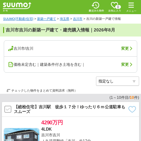
0
SUUMO[不動産/住宅]
>
新築一戸建て
>
埼玉県
>
吉川市
>
吉川の新築一戸建て情報
吉川市吉川の新築一戸建て・建売購入情報｜2026年8月
吉川市/吉川
変更
価格未定含む｜建築条件付き土地を含む｜
変更
チェックした物件をまとめて資料請求（無料）
(
1
～
10
件目/
10
件)
【総桧住宅】吉川駅 徒歩１７分！ゆったり６ｍ公道駐車も
スムーズ
4290万円
4LDK
吉川市吉川