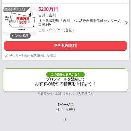
5200万円
建築条件付土地
吉川市吉川
ＪＲ武蔵野線「吉川」バス3分吉川市保健センター入
口歩2分
土地
265.38m²（登記）
見学予約(無料)
センチュリー21松井産業(株)吉川駅前店
この物件もありかも！
プロフィールを登録して
おすすめ物件の精度を上げよう！
※賃貸物件・新築マンションは対象外です
1
ページ目
(
1
ページ中)
1