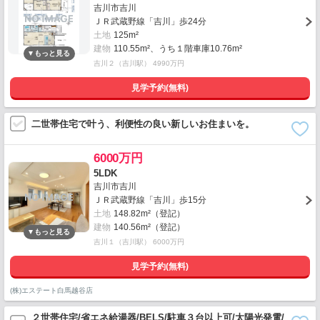
吉川市吉川
ＪＲ武蔵野線「吉川」歩24分
土地
125m²
建物
110.55m²、うち１階車庫10.76m²
吉川２（吉川駅） 4990万円
見学予約(無料)
二世帯住宅で叶う、利便性の良い新しいお住まいを。
6000万円
5LDK
吉川市吉川
ＪＲ武蔵野線「吉川」歩15分
土地
148.82m²（登記）
建物
140.56m²（登記）
吉川１（吉川駅） 6000万円
見学予約(無料)
(株)エステート白馬越谷店
２世帯住宅/省エネ給湯器/BELS/駐車３台以上可/太陽光発電/