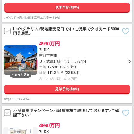
見学予約(無料)
ハウスドゥ吉川駅前不二光エステート(株)
Let’sクラリス♪現地販売窓口です♪ご見学でクオカード5000
円分進呈♪
4990万円
3LDK
吉川市吉川
ＪＲ武蔵野線「吉川」歩24分
土地
125m²（37.81坪）
建物
111.37m²（33.68坪）
吉川２（吉川駅） 4990万円
見学予約(無料)
(株)クラリス不動産
♪♪諸費用キャンペーン♪♪諸費用欄で説明しております♪ご確
認下さい！
4990万円
3LDK