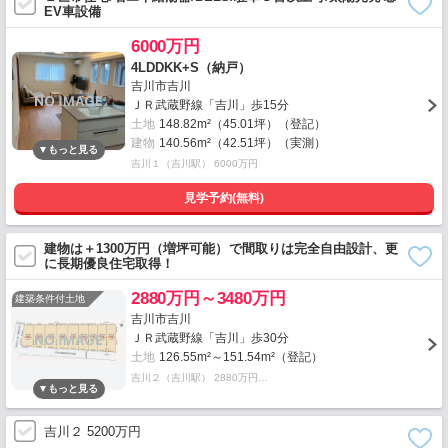
EV車設備
6000万円
4LDDKK+S（納戸）
吉川市吉川
ＪＲ武蔵野線「吉川」歩15分
土地
148.82m²（45.01坪）（登記）
建物
140.56m²（42.51坪）（実測）
吉川１（吉川駅） 6000万円
見学予約(無料)
建物は＋1300万円（増坪可能）で間取りは完全自由設計、更
に長期優良住宅取得！
2880万円～3480万円
建築条件付土地
吉川市吉川
ＪＲ武蔵野線「吉川」歩30分
土地
126.55m²～151.54m²（登記）
吉川２（吉川駅） 2880万円…
吉川２ 5200万円