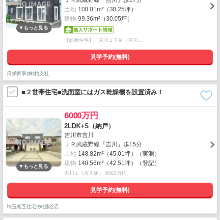
ＪＲ武蔵野線「吉川」歩17分
土地
100.01m²（30.25坪）
建物
99.36m²（30.05坪）
【総桧住宅】 吉川１丁目（吉川…
見学予約(無料)
日栄商事(株)柏支社
■２世帯住宅■洗面室にはガス乾燥機を設置済み！
6000万円
2LDK+S（納戸）
吉川市吉川
ＪＲ武蔵野線「吉川」歩15分
土地
148.82m²（45.01坪）（実測）
建物
140.56m²（42.51坪）（登記）
吉川１（吉川駅） 6000万円
見学予約(無料)
埼玉相互住宅(株)越谷店