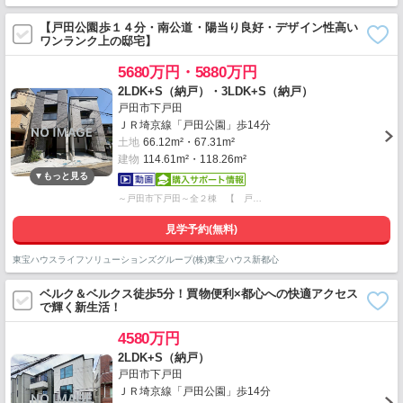
【戸田公園歩１４分・南公道・陽当り良好・デザイン性高い
ワンランク上の邸宅】
5680万円・5880万円
2LDK+S（納戸）・3LDK+S（納戸）
戸田市下戸田
ＪＲ埼京線「戸田公園」歩14分
土地
66.12m²・67.31m²
建物
114.61m²・118.26m²
～戸田市下戸田～全２棟 【 戸…
見学予約(無料)
東宝ハウスライフソリューションズグループ(株)東宝ハウス新都心
ベルク＆ベルクス徒歩5分！買物便利×都心への快適アクセス
で輝く新生活！
4580万円
2LDK+S（納戸）
戸田市下戸田
ＪＲ埼京線「戸田公園」歩14分