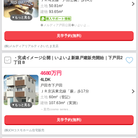
ＪＲ埼京線「戸田公園」歩14分
土地
50.81m²
建物
93.65m²
◆メルディア戸田公園◆いよいよ…
見学予約(無料)
(株)メルディアリアルティさいたま支店
・完成イメージ公開｜いよいよ新築戸建販売開始｜下戸田2
丁目Ｂ
4680万円
4LDK
戸田市下戸田
ＪＲ京浜東北線「蕨」歩17分
土地
60m²（登記）
建物
107.63m²（実測）
～直売cosmo series…
見学予約(無料)
(株)CHコスモホーム住宅販売