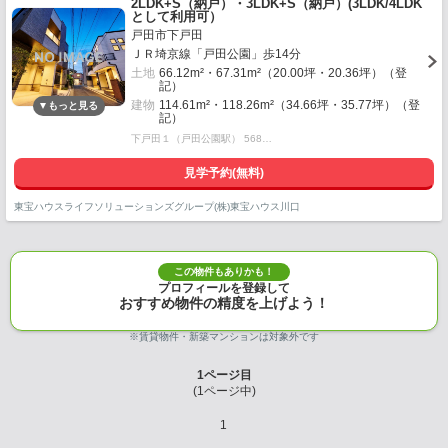
2LDK+S（納戸）・3LDK+S（納戸）(3LDK/4LDK
として利用可）
戸田市下戸田
ＪＲ埼京線「戸田公園」歩14分
土地
66.12m²・67.31m²（20.00坪・20.36坪）（登
記）
建物
114.61m²・118.26m²（34.66坪・35.77坪）（登
記）
下戸田１（戸田公園駅） 568…
見学予約(無料)
東宝ハウスライフソリューションズグループ(株)東宝ハウス川口
この物件もありかも！
プロフィールを登録して
おすすめ物件の精度を上げよう！
※賃貸物件・新築マンションは対象外です
1
ページ目
(
1
ページ中)
1