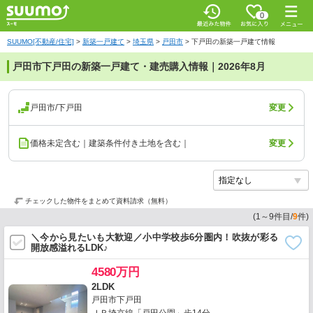
0
SUUMO[不動産/住宅]
>
新築一戸建て
>
埼玉県
>
戸田市
>
下戸田の新築一戸建て情報
戸田市下戸田の新築一戸建て・建売購入情報｜2026年8月
戸田市/下戸田
変更
価格未定含む｜建築条件付き土地を含む｜
変更
チェックした物件をまとめて資料請求（無料）
(
1
～
9
件目/
9
件)
＼今から見たいも大歓迎／小中学校歩6分圏内！吹抜が彩る
開放感溢れるLDK♪
4580万円
2LDK
戸田市下戸田