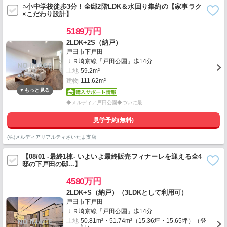
○小中学校徒歩3分！全邸2階LDK＆水回り集約の【家事ラク
×こだわり設計】
5189万円
2LDK+2S（納戸）
戸田市下戸田
ＪＲ埼京線「戸田公園」歩14分
土地
59.2m²
建物
111.62m²
◆メルディア戸田公園◆ついに最…
見学予約(無料)
(株)メルディアリアルティさいたま支店
【08/01 -最終1棟- いよいよ最終販売フィナーレを迎える全4
邸の下戸田の邸...】
4580万円
2LDK+S（納戸）（3LDKとして利用可）
戸田市下戸田
ＪＲ埼京線「戸田公園」歩14分
土地
50.81m²・51.74m²（15.36坪・15.65坪）（登