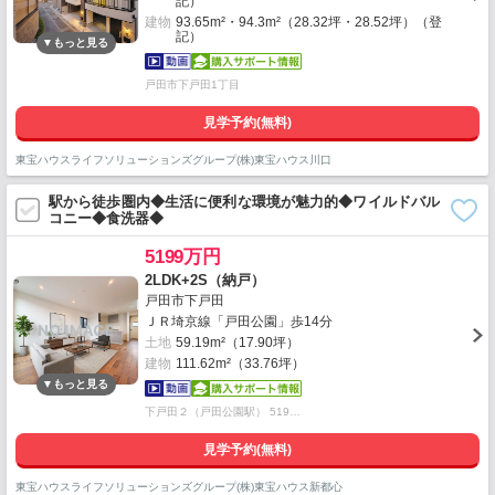
記）
建物
93.65m²・94.3m²（28.32坪・28.52坪）（登
記）
戸田市下戸田1丁目
見学予約(無料)
東宝ハウスライフソリューションズグループ(株)東宝ハウス川口
駅から徒歩圏内◆生活に便利な環境が魅力的◆ワイルドバル
コニー◆食洗器◆
5199万円
2LDK+2S（納戸）
戸田市下戸田
ＪＲ埼京線「戸田公園」歩14分
土地
59.19m²（17.90坪）
建物
111.62m²（33.76坪）
下戸田２（戸田公園駅） 519…
見学予約(無料)
東宝ハウスライフソリューションズグループ(株)東宝ハウス新都心