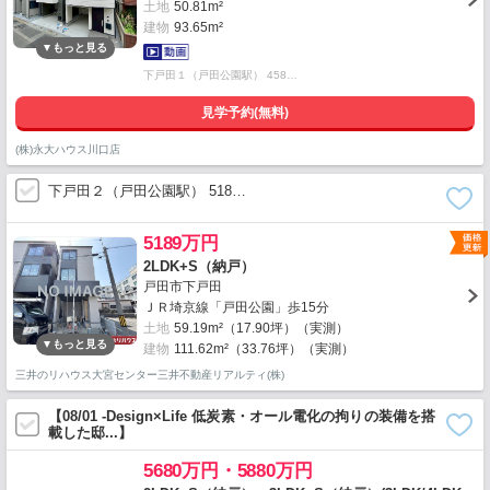
土地
50.81m²
建物
93.65m²
下戸田１（戸田公園駅） 458…
見学予約(無料)
(株)永大ハウス川口店
下戸田２（戸田公園駅） 518…
5189万円
2LDK+S（納戸）
戸田市下戸田
ＪＲ埼京線「戸田公園」歩15分
土地
59.19m²（17.90坪）（実測）
建物
111.62m²（33.76坪）（実測）
三井のリハウス大宮センター三井不動産リアルティ(株)
【08/01 -Design×Life 低炭素・オール電化の拘りの装備を搭
載した邸...】
5680万円・5880万円