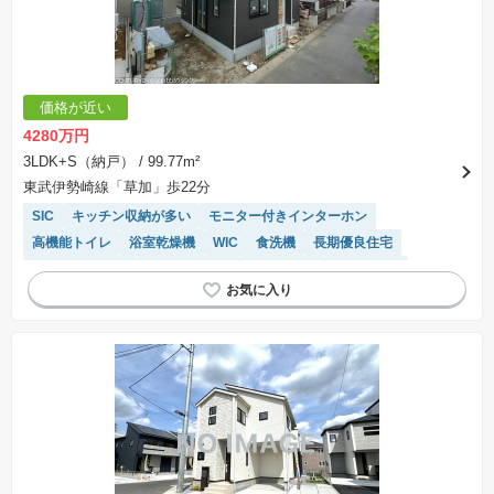
価格が近い
4280万円
3LDK+S（納戸）
/ 99.77m²
東武伊勢崎線「草加」歩22分
SIC
キッチン収納が多い
モニター付きインターホン
高機能トイレ
浴室乾燥機
WIC
食洗機
長期優良住宅
フラット35適合
トイレ2個以上
陽当り良好
窓付き浴室
平坦地
システムキッチン
対面キッチン
温水洗浄便座