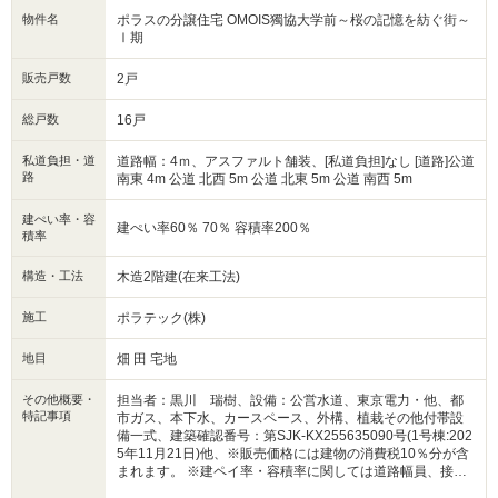
物件名
ポラスの分譲住宅 OMOIS獨協大学前～桜の記憶を紡ぐ街～
Ⅰ期
販売戸数
2戸
総戸数
16戸
私道負担・道
道路幅：4ｍ、アスファルト舗装、[私道負担]なし [道路]公道
路
南東 4m 公道 北西 5m 公道 北東 5m 公道 南西 5m
建ぺい率・容
建ぺい率60％ 70％ 容積率200％
積率
構造・工法
木造2階建(在来工法)
施工
ポラテック(株)
地目
畑 田 宅地
その他概要・
担当者：黒川 瑞樹、設備：公営水道、東京電力・他、都
特記事項
市ガス、本下水、カースペース、外構、植栽その他付帯設
備一式、建築確認番号：第SJK-KX255635090号(1号棟:202
5年11月21日)他、※販売価格には建物の消費税10％分が含
まれます。 ※建ペイ率・容積率に関しては道路幅員、接道
状況により数値が異なる場合がございますのでご了承下さ