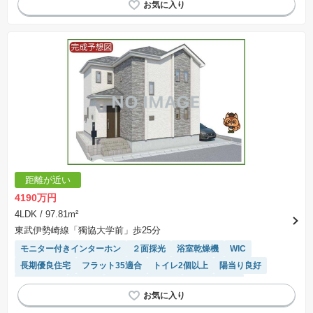
距離が近い
4190万円
4LDK
/ 97.81m²
東武伊勢崎線「獨協大学前」歩25分
モニター付きインターホン
２面採光
浴室乾燥機
WIC
長期優良住宅
フラット35適合
トイレ2個以上
陽当り良好
窓付き浴室
平坦地
システムキッチン
閑静な住宅地
対面キッチン
温水洗浄便座