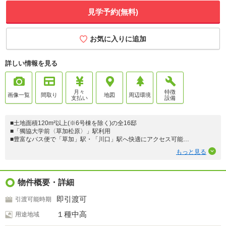
見学予約(無料)
お気に入りに追加
詳しい情報を見る
月々
特徴
画像一覧
間取り
地図
周辺環境
支払い
設備
■土地面積120m²以上(※6号棟を除く)の全16邸
■「獨協大学前〈草加松原〉」駅利用
■豊富なバス便で「草加」駅・「川口」駅へ快適にアクセス可能
■生活施設が揃い利便性を享受できる住環境
もっと見る
■街を飾り、ふれあいを深めるコミュニティパスが映える配棟計画
■個性を楽しむ邸別設計
■和の風情を取り込むインテリアスタイル
・Nordic Natural
物件概要・詳細
・Marble Texture
■美しく、そして住まう人を深く癒す空間デザイン
即引渡可
引渡可能時期
・本物の木の温もりを感じるウッドパネル
・一段上からリビングを見渡せる空間「マルチコーナー」
１種中高
用途地域