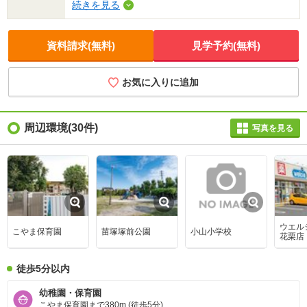
続きを見る
い。 ※社会情勢の影響により、仕様・設備・外構などの変
更及び一部引き渡し後の設置、取付になる場合がございま
す。また、完成・引渡日が変更になる場合がございます。
※現地から駅までの徒歩所要時間は最も遠い区画を起点と
資料請求(無料)
見学予約(無料)
した地図上の概算です。 ※6号棟は抽選販売となります。
【抽選日時:2026年9月18日(金) 17時抽選申込締切、同日17
時30分抽選】 ※5・8号棟はモデルハウスとなります。(※
お気に入りに追加
設置済)ご契約後も2026年8月23日内覧させていただきま
す。 ■その他の設備 公営水道/東京電力・他/都市ガス/本下
水/カースペース/植栽その他付帯設備一式
周辺環境
(30件)
写真を見る
ウエル
こやま保育園
苗塚塚前公園
小山小学校
花栗店
徒歩5分以内
幼稚園・保育園
こやま保育園まで380m (徒歩5分)