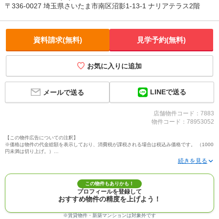
〒336-0027 埼玉県さいたま市南区沼影1-13-1 ナリアテラス2階
資料請求(無料)
見学予約(無料)
お気に入りに追加
LINEで送る
メールで送る
店舗物件コード：7883
物件コード：78953052
【この物件広告についての注釈】
※価格は物件の代金総額を表示しており、消費税が課税される場合は税込み価格です。 （1000
円未満は切り上げ。）
※写真に写っている、またはパース（絵）や間取り図に描かれている家具や車などは、特にコ
メントがない場合、販売価格に含まれません。
※敷地権利が定期借地権のものは価格に権利金を含みます。
※建築条件付き土地価格には、建物価格は含まれません。
この物件もありかも！
※物件情報は、原則として情報提供日の２日前に最終確認した情報です。
プロフィールを登録して
※完成予想図はいずれも外構、植栽、外観等実際のものとは多少異なることがあります。
おすすめ物件の精度を上げよう！
※モデルルーム・モデルハウス・展示場・ショールームの画像の場合、今回販売の物件と異な
る場合があります。
※ＣＧ合成の画像の場合、実際とは多少異なる場合があります。
※賃貸物件・新築マンションは対象外です