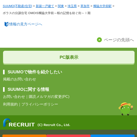
SUUMO[不動産/住宅]
>
新築一戸建て
>
関東
>
埼玉県
>
草加市
>
獨協大学前駅
>
ポラスの分譲住宅 OMOIS獨協大学前～桜の記憶を紡ぐ街～Ⅰ期
情報の見方ページへ
ページの先頭へ
PC版表示
SUUMOで物件を紹介したい
掲載のお問い合わせ
SUUMOに関する情報
お問い合わせ
｜
購読メルマガの変更(PC)
利用規約
｜
プライバシーポリシー