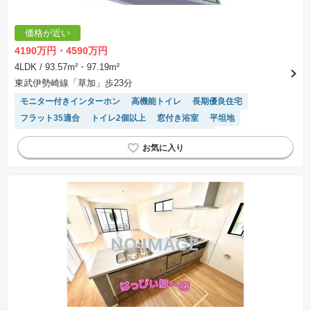
価格が近い
4190万円・4590万円
4LDK
/ 93.57m²・97.19m²
東武伊勢崎線「草加」歩23分
モニター付きインターホン
高機能トイレ
長期優良住宅
フラット35適合
トイレ2個以上
窓付き浴室
平坦地
システムキッチン
対面キッチン
温水洗浄便座