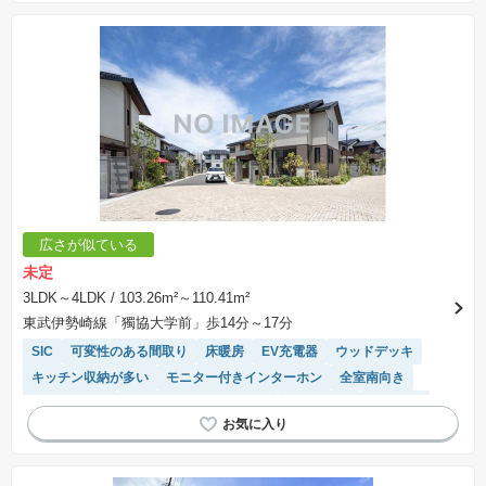
広さが似ている
未定
3LDK～4LDK
/ 103.26m²～110.41m²
東武伊勢崎線「獨協大学前」歩14分～17分
SIC
可変性のある間取り
床暖房
EV充電器
ウッドデッキ
キッチン収納が多い
モニター付きインターホン
全室南向き
高機能トイレ
接面道路の幅が６m以上
浴室乾燥機
３面採光
WIC
食洗機
長期優良住宅
角地
トイレ2個以上
バリアフリー
陽当り良好
システムキッチン