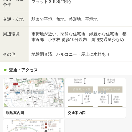
フラット３５Sに対応
条件
交通・立地
駅まで平坦、角地、整形地、平坦地
周辺環境
市街地が近い、閑静な住宅地、緑豊かな住宅地、都
市近郊、小学校 徒歩10分以内、周辺交通量少なめ
その他
地盤調査済、バルコニー・屋上に水栓あり
交通・アクセス
現地案内図
交通案内図