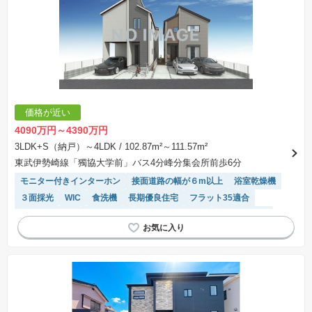
価格が近い
4090万円～4390万円
3LDK+S（納戸）～4LDK
/ 102.87m²～111.57m²
東武伊勢崎線「獨協大学前」バス4分峰分集会所前歩6分
モニター付きインターホン
接面道路の幅が６m以上
浴室乾燥機
３面採光
WIC
食洗機
長期優良住宅
フラット35適合
トイレ2個以上
陽当り良好
システムキッチン
閑静な住宅地
対面キッチン
温水洗浄便座