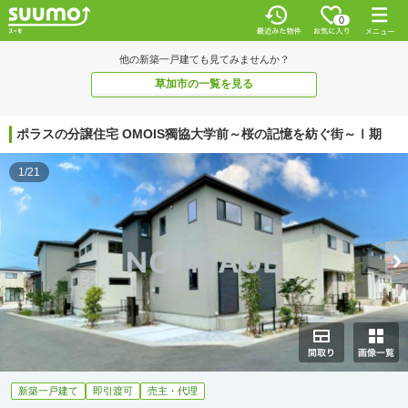
0
他の新築一戸建ても見てみませんか？
草加市の一覧を見る
ポラスの分譲住宅 OMOIS獨協大学前～桜の記憶を紡ぐ街～Ⅰ期
1/21
新築一戸建て
即引渡可
売主・代理