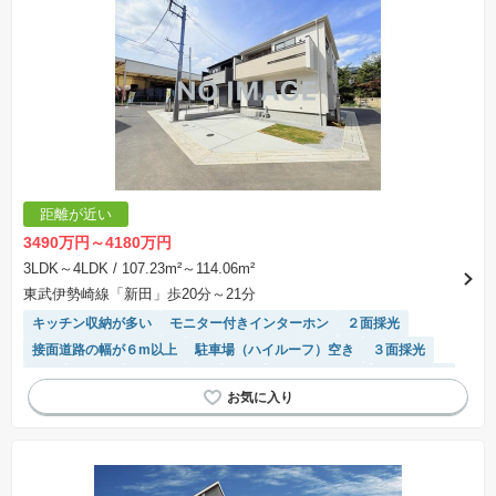
距離が近い
3490万円～4180万円
3LDK～4LDK
/ 107.23m²～114.06m²
東武伊勢崎線「新田」歩20分～21分
キッチン収納が多い
モニター付きインターホン
２面採光
接面道路の幅が６m以上
駐車場（ハイルーフ）空き
３面採光
WIC
食洗機
長期優良住宅
角地
トイレ2個以上
陽当り良好
窓付き浴室
システムキッチン
対面キッチン
温水洗浄便座