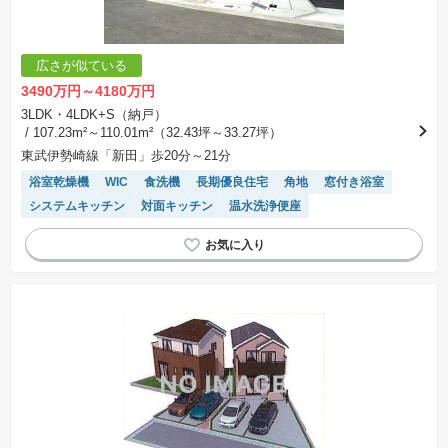
広さが似ている
3490万円～4180万円
3LDK・4LDK+S（納戸）
/ 107.23m²～110.01m²（32.43坪～33.27坪）
東武伊勢崎線「新田」歩20分～21分
浴室乾燥機
WIC
食洗機
長期優良住宅
角地
窓付き浴室
システムキッチン
対面キッチン
温水洗浄便座