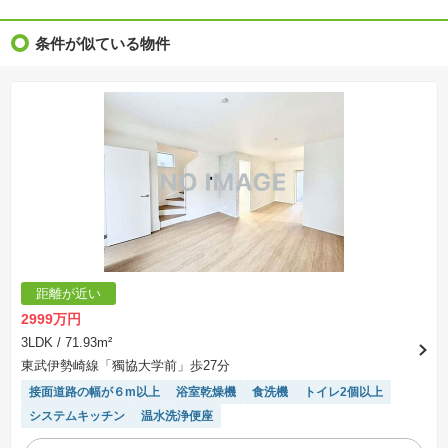
※物件特徴：販売戸数が複数の物件は、全ての住戸に該当しない項目もあります。
※完成後１年以上を経過した未入居物件が掲載される場合があります。ご了承ください。
※新着：物件情報が「SUUMO」に掲載された日から１週間表示されます。
条件が似ている物件
※価格更新：物件価格が変更された日から１週間表示されます。
※販売予定物件はすべて、販売開始するまで契約または予約の申込みはできません。
※購入の前には物件内容や契約条件についてご自身で十分な確認をしていただくようにお願い
いたします。
※建築条件土地の情報内に掲載されている、建物プラン例は、土地購入者の設計プランの参考
の一例であって、プランの採用可否は任意です。
※土地（建築条件なし）で「建物プラン例」が表記してある時、そのプラン例は特定の建築請
負会社によるもので、当該建築請負会社以外で建てた場合、同様のものが同価格で建てられる
とは限りません。また建築請負会社を特定するものではありません。
※建築条件付き土地とは、その土地に建築する建物の建築請負契約が、一定期間内に成立する
ことを条件として売買される土地のことをいいます。建築請負契約成立に向けて設計プランを
協議するため、土地購入者が自己の希望する建物の設計協議をするために必要な相当の期間の
交渉期間が設定され、その期間内で希望を満たすプランが実現できたかどうかにより結論を出
します。なお、この期間は概ね3ヶ月程度とされています。納得のいくプランが出来ず、建築請
負契約が成立しない場合、土地売買契約は白紙に戻り、土地契約にかかった代金（土地代金、
手付金など）は名目のいかんに関わらず、全て返却されます。
※課税対象物件の「価格」や「費用等」は消費税込みの「総額表示」で統一しています。
※「本体価格」とは、課税対象物件においては「消費税を除いた建物価格」と「土地価格」の
距離が近い
合計額を指します。
※課税対象物件は消費税込みの総額表示のため、不動産広告の販売価格には本体価格の金額は
2999万円
表示されておりません。
※取引にかかる費用：物件の契約手続き、決済、引き渡し時にかかる費用を表示しています。
3LDK
/ 71.93m²
不動産会社によって表記有無が異なるため、ご自身で十分な確認をしていただくようにお願い
東武伊勢崎線「獨協大学前」歩27分
いたします。
※掲載の省エネ性能ラベル内の物件・住棟・号室名称については最新のものに変更されている
接面道路の幅が６m以上
浴室乾燥機
食洗機
トイレ2個以上
場合があります。
システムキッチン
温水洗浄便座