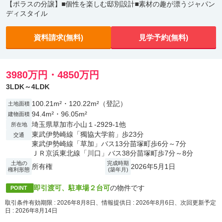
【ポラスの分譲】■個性を楽しむ邸別設計■素材の趣が漂うジャパン
ディスタイル
資料請求(無料)
見学予約(無料)
3980万円・4850万円
3LDK～4LDK
100.21m²・120.22m²（登記）
土地面積
94.4m²・96.05m²
建物面積
埼玉県草加市小山１-2929-1他
所在地
東武伊勢崎線「獨協大学前」歩23分
交通
東武伊勢崎線「草加」バス13分苗塚町歩6分～7分
ＪＲ京浜東北線「川口」バス38分苗塚町歩7分～8分
土地の
完成時期
所有権
2026年5月1日
権利形態
(築年月)
即引渡可、駐車場２台可
の物件です
POINT
取引条件有効期限 : 2026年8月8日、情報提供日 : 2026年8月6日、次回更新予定
日 : 2026年8月14日