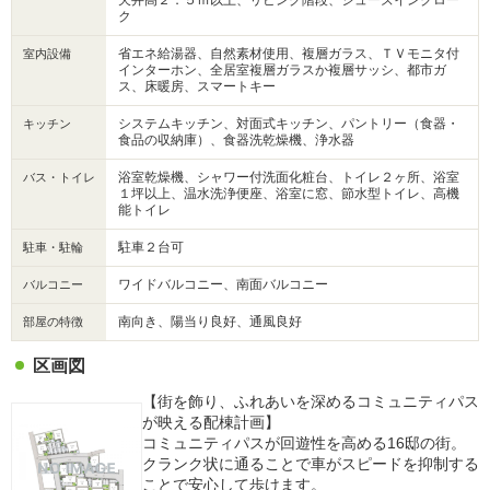
ク
省エネ給湯器、自然素材使用、複層ガラス、ＴＶモニタ付
室内設備
インターホン、全居室複層ガラスか複層サッシ、都市ガ
ス、床暖房、スマートキー
システムキッチン、対面式キッチン、パントリー（食器・
キッチン
食品の収納庫）、食器洗乾燥機、浄水器
浴室乾燥機、シャワー付洗面化粧台、トイレ２ヶ所、浴室
バス・トイレ
１坪以上、温水洗浄便座、浴室に窓、節水型トイレ、高機
能トイレ
駐車２台可
駐車・駐輪
ワイドバルコニー、南面バルコニー
バルコニー
南向き、陽当り良好、通風良好
部屋の特徴
区画図
【街を飾り、ふれあいを深めるコミュニティパス
が映える配棟計画】
コミュニティパスが回遊性を高める16邸の街。
クランク状に通ることで車がスピードを抑制する
ことで安心して歩けます。