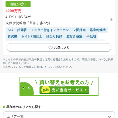
価格が近い
4299万円
4LDK
/ 105.54m²
東武伊勢崎線「草加」歩22分
SIC
始発駅
モニター付きインターホン
２面採光
浴室乾燥機
食洗機
トイレ2個以上
陽当り良好
窓付き浴室
平坦地
システムキッチン
閑静な住宅地
対面キッチン
温水洗浄便座
※サイトの表示内容が現在の状況とは異なる場合がありますので、最新の情報については掲載
会社にご確認ください。
※表示しているタグ情報の詳細は
こちら
をご確認ください。
草加市のエリアから探す
エリア一覧