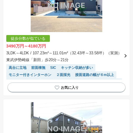
徒歩分数が似ている
3490万円～4180万円
3LDK～4LDK
/ 107.23m²～111.01m²（32.43坪～33.58坪）（実測）
東武伊勢崎線「新田」歩20分～21分
高台に立地
前面棟無
SIC
キッチン収納が多い
モニター付きインターホン
２面採光
接面道路の幅が６m以上
浴室乾燥機
WIC
食洗機
長期優良住宅
角地
トイレ2個以上
バリアフリー
陽当り良好
窓付き浴室
システムキッチン
閑静な住宅地
対面キッチン
温水洗浄便座