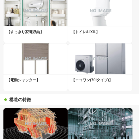
【すっきり家電収納】
【トイレ/LIXIL】
【電動シャッター】
【エコワン(70lタイプ)】
構造の特徴