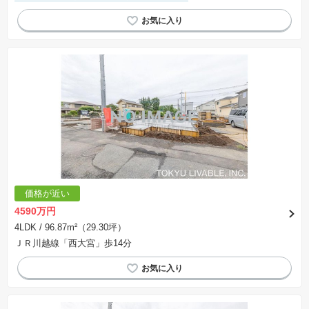
対面キッチン
窓付き浴室
閑静な住宅地
モニター付きインターホン
２面採光
浴室乾燥機
システムキッチン
価格が近い
4590万円
4LDK
/ 96.87m²（29.30坪）
ＪＲ川越線「西大宮」歩14分