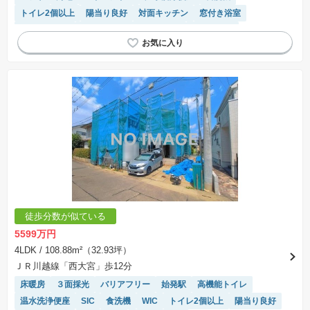
トイレ2個以上
陽当り良好
対面キッチン
窓付き浴室
閑静な住宅地
モニター付きインターホン
浴室乾燥機
システムキッチン
徒歩分数が似ている
5599万円
4LDK
/ 108.88m²（32.93坪）
ＪＲ川越線「西大宮」歩12分
床暖房
３面採光
バリアフリー
始発駅
高機能トイレ
温水洗浄便座
SIC
食洗機
WIC
トイレ2個以上
陽当り良好