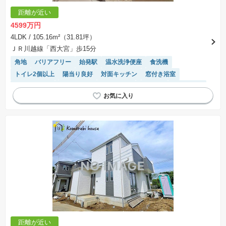
距離が近い
4599万円
4LDK
/ 105.16m²（31.81坪）
ＪＲ川越線「西大宮」歩15分
角地
バリアフリー
始発駅
温水洗浄便座
食洗機
トイレ2個以上
陽当り良好
対面キッチン
窓付き浴室
閑静な住宅地
モニター付きインターホン
２面採光
浴室乾燥機
システムキッチン
距離が近い