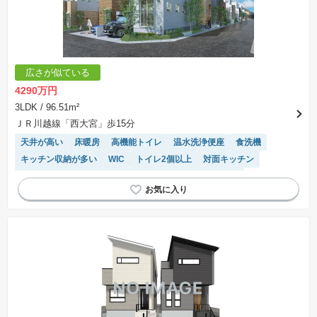
広さが似ている
4290万円
3LDK
/ 96.51m²
ＪＲ川越線「西大宮」歩15分
天井が高い
床暖房
高機能トイレ
温水洗浄便座
食洗機
キッチン収納が多い
WIC
トイレ2個以上
対面キッチン
窓付き浴室
閑静な住宅地
モニター付きインターホン
浴室乾燥機
システムキッチン