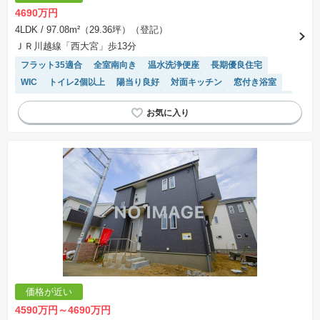
4690万円
4LDK
/ 97.08m²（29.36坪）（登記）
ＪＲ川越線「西大宮」歩13分
フラット35適合
全室南向き
温水洗浄便座
長期優良住宅
WIC
トイレ2個以上
陽当り良好
対面キッチン
窓付き浴室
閑静な住宅地
モニター付きインターホン
２面採光
浴室乾燥機
システムキッチン
価格が近い
4590万円～4690万円