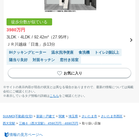
徒歩分数が似ている
3980万円
3LDK・4LDK
/ 92.42m²（27.95坪）
ＪＲ川越線「日進」歩13分
IHクッキングヒーター
温水洗浄便座
食洗機
トイレ2個以上
陽当り良好
対面キッチン
窓付き浴室
モニター付きインターホン
接面道路の幅が６m以上
２面採光
浴室乾燥機
システムキッチン
※サイトの表示内容が現在の状況とは異なる場合がありますので、最新の情報については掲載
会社にご確認ください。
※表示しているタグ情報の詳細は
こちら
をご確認ください。
SUUMO[不動産/住宅]
>
新築一戸建て
>
関東
>
埼玉県
>
さいたま市
>
さいたま市西区
>
西大宮駅
>
三橋６（西大宮駅） 4590万円・4690万円
>
取り扱い店舗
情報の見方ページへ