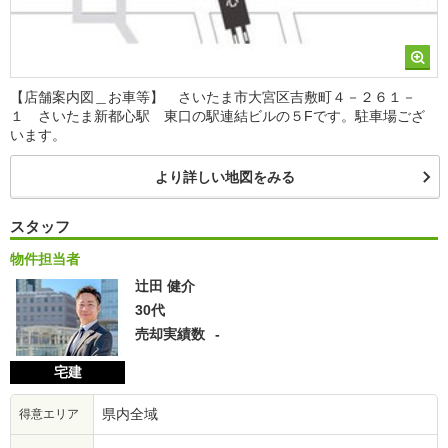
【店舗案内図＿お車等】 さいたま市大宮区吉敷町４－２６１－
１ さいたま新都心駅 東口の駅連結ビルの５Fです。駐車場ござ
います。
より詳しい地図をみる
スタッフ
物件担当者
辻田 健介
30代
売却実績数
-
宅建
県内全域
得意エリア