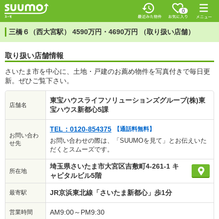
0
三橋６（西大宮駅） 4590万円・4690万円 （取り扱い店舗）
取り扱い店舗情報
さいたま市を中心に、土地・戸建のお薦め物件を写真付きで毎日更
新。ぜひご覧下さい。
東宝ハウスライフソリューションズグループ(株)東
店舗名
宝ハウス新都心5課
TEL：0120-854375
【通話料無料】
お問い合わ
お問い合わせの際は、「SUUMOを見て」とお伝えいた
せ先
だくとスムーズです。
埼玉県さいたま市大宮区吉敷町4-261-1 キ
所在地
ャピタルビル5階
JR京浜東北線「さいたま新都心」歩1分
最寄駅
AM9:00～PM9:30
営業時間