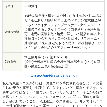
年中無休
定休日
19時以降営業 / 駅徒歩5分以内 / 年中無休 / 駐車場あ
り / 送迎あり / 経験10年以上のベテラン営業担当が
いる / ファイナンシャルプランナー / 女性スタッフ
に相談できる / フットワークに自信あり / 英語対応
店舗の特徴
可 / 地元の実績多数 / 地元に詳しい / 開店10年以上 /
提携ローン会社あり / ローン相談可 / リフォーム・
建築相談 / 売却査定できる / 税金・法務相談サービ
ス / 引越し会社紹介 / アフターサービスあり
埼玉県知事（7）第016625号
(公社)全日本不動産協会埼玉県本部会員 (公社)首都
免許番号
圏不動産公正取引協議会加盟
取り扱い店舗情報を詳しくみる(PC)
私たち東宝ハウス新都心は、お住まいを手にされる喜びと日々の暮
らしの安心と充実をご提案しております。ただ、情報やモノをご提
供するのではなく、「住まい」というモノではなく、そこから始ま
る暮らしや人生、つまりコトにフォーカスして新しい価値を創造
し、提供していくこと。私達東宝ハウス新都心は、モノではなくコ
トの付加価値サービスをお届けしています。そして、「住まい」を