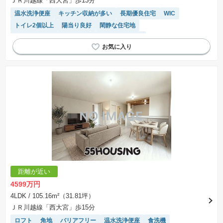
ＪＲ川越線「西大宮」歩13分
温水洗浄便座
キッチン収納が多い
長期優良住宅
WIC
トイレ2個以上
陽当り良好
閑静な住宅地
モニター付きインターホン
システムキッチン
距離が近い
4599万円
4LDK
/ 105.16m²（31.81坪）
ＪＲ川越線「西大宮」歩15分
ロフト
角地
バリアフリー
温水洗浄便座
食洗機