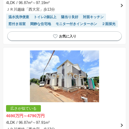
4LDK
/ 96.87m²～97.19m²
ＪＲ川越線「西大宮」歩13分
温水洗浄便座
トイレ2個以上
陽当り良好
対面キッチン
窓付き浴室
閑静な住宅地
モニター付きインターホン
２面採光
システムキッチン
広さが似ている
4690万円～4790万円
4LDK
/ 96.87m²～97.91m²