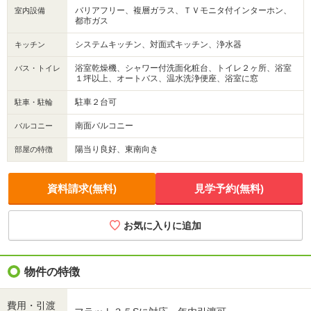
バリアフリー、複層ガラス、ＴＶモニタ付インターホン、
室内設備
都市ガス
システムキッチン、対面式キッチン、浄水器
キッチン
浴室乾燥機、シャワー付洗面化粧台、トイレ２ヶ所、浴室
バス・トイレ
１坪以上、オートバス、温水洗浄便座、浴室に窓
駐車２台可
駐車・駐輪
南面バルコニー
バルコニー
陽当り良好、東南向き
部屋の特徴
資料請求(無料)
見学予約(無料)
お気に入りに追加
物件の特徴
費用・引渡