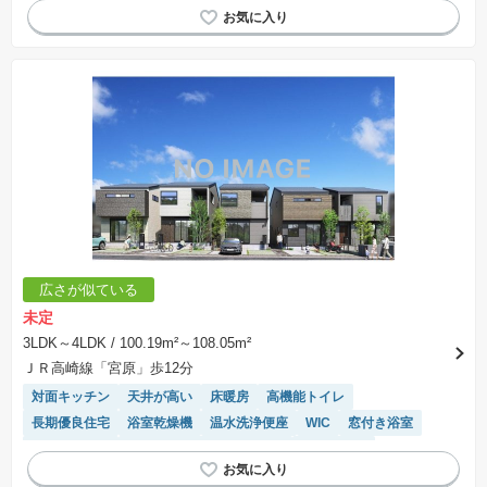
広さが似ている
未定
3LDK～4LDK
/ 100.19m²～108.05m²
ＪＲ高崎線「宮原」歩12分
対面キッチン
天井が高い
床暖房
高機能トイレ
長期優良住宅
浴室乾燥機
温水洗浄便座
WIC
窓付き浴室
閑静な住宅地
モニター付きインターホン
陽当り良好
キッチン収納が多い
トイレ2個以上
食洗機
システムキッチン