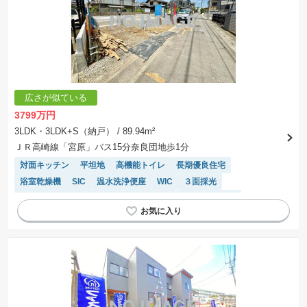
広さが似ている
3799万円
3LDK・3LDK+S（納戸）
/ 89.94m²
ＪＲ高崎線「宮原」バス15分奈良団地歩1分
対面キッチン
平坦地
高機能トイレ
長期優良住宅
浴室乾燥機
SIC
温水洗浄便座
WIC
３面採光
モニター付きインターホン
陽当り良好
トイレ2個以上
システムキッチン