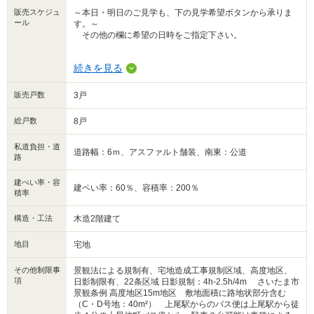
販売スケジュ
～本日・明日のご見学も、下の見学希望ボタンから承りま
ール
す。～
その他の欄に希望の日時をご指定下さい。
■ご希望日時をご指定下さい。フリーダイヤル【０１２０－
続きを見る
８５４－３７４】まで。
■ご案内方法
販売戸数
3戸
ご自宅送迎・最寄り駅等でお待ち合わせ・弊社へのご来社
など、ご相談ください。
総戸数
8戸
周辺環境、その他お客様の希望に合わせた物件などもご案
内をいたします。
私道負担・道
道路幅：6ｍ、アスファルト舗装、南東：公道
路
■キッズスペース、チャイルドシートもご用意しております
☆
お子様が退屈しないよう、ＤＶＤ、おもちゃ、絵本、ぬり
建ぺい率・容
建ペい率：60％、容積率：200％
えなどが充実したキッズスペースがございますので、ぜ
積率
ひ、お子様もご一緒にお越し下さい。
ベビーベット有り、オムツ交換台有り、授乳スペースもご
構造・工法
木造2階建て
ざいます。
地目
宅地
～TOHOHOUSE新都心～
■JR さいたま新都心駅から徒歩１分 武蔵野銀行ビル５階
その他制限事
■お車でお越しの際は、商業施設「コクーン」をご利用くだ
景観法による規制有、宅地造成工事規制区域、高度地区、
項
さい、出庫時に弊社で駐車場代を清算いたします。
日影制限有、22条区域 日影規制：4h-2.5h/4m さいたま市
景観条例 高度地区15m地区 敷地面積に路地状部分含む
（C・D号地：40m²） 上尾駅からのバス便は上尾駅から徒