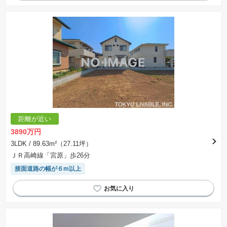
距離が近い
3890万円
3LDK
/ 89.63m²（27.11坪）
ＪＲ高崎線「宮原」歩26分
接面道路の幅が６m以上