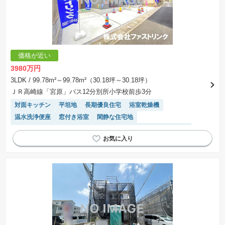
価格が近い
3980万円
3LDK
/ 99.78m²～99.78m²（30.18坪～30.18坪）
ＪＲ高崎線「宮原」バス12分別所小学校前歩3分
対面キッチン
平坦地
長期優良住宅
浴室乾燥機
温水洗浄便座
窓付き浴室
閑静な住宅地
モニター付きインターホン
陽当り良好
キッチン収納が多い
トイレ2個以上