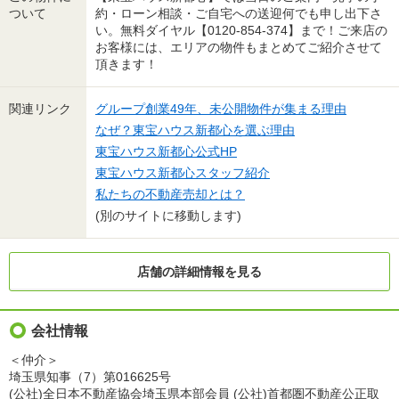
ついて
約・ローン相談・ご自宅への送迎何でも申し出下さ
い。無料ダイヤル【0120-854-374】まで！ご来店の
お客様には、エリアの物件もまとめてご紹介させて
頂きます！
関連リンク
グループ創業49年、未公開物件が集まる理由
なぜ？東宝ハウス新都心を選ぶ理由
東宝ハウス新都心公式HP
東宝ハウス新都心スタッフ紹介
私たちの不動産売却とは？
(別のサイトに移動します)
店舗の詳細情報を見る
会社情報
＜仲介＞
埼玉県知事（7）第016625号
(公社)全日本不動産協会埼玉県本部会員 (公社)首都圏不動産公正取