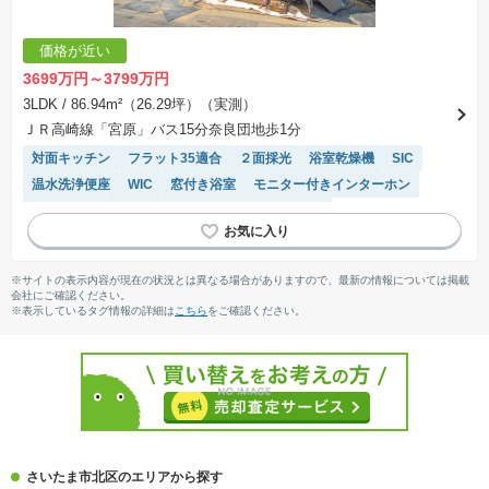
価格が近い
3699万円～3799万円
3LDK
/ 86.94m²（26.29坪）（実測）
ＪＲ高崎線「宮原」バス15分奈良団地歩1分
対面キッチン
フラット35適合
２面採光
浴室乾燥機
SIC
温水洗浄便座
WIC
窓付き浴室
モニター付きインターホン
陽当り良好
トイレ2個以上
システムキッチン
※サイトの表示内容が現在の状況とは異なる場合がありますので、最新の情報については掲載
会社にご確認ください。
※表示しているタグ情報の詳細は
こちら
をご確認ください。
さいたま市北区のエリアから探す