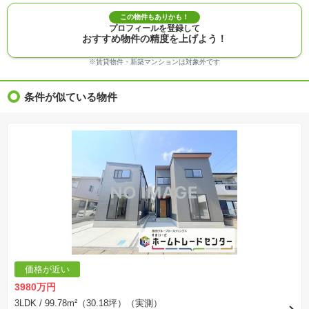
※敷地権利が定期借地権のものは価格に権利金を含みます。
※建築条件付き土地価格には、建物価格は含まれません。
この物件もありかも！
※物件情報は、原則として情報提供日の２日前に最終確認した情報です。
プロフィールを登録して
※完成予想図はいずれも外構、植栽、外観等実際のものとは多少異なることがあります。
おすすめ物件の精度を上げよう！
※モデルルーム・モデルハウス・展示場・ショールームの画像の場合、今回販売の物件と異な
る場合があります。
※ＣＧ合成の画像の場合、実際とは多少異なる場合があります。
※賃貸物件・新築マンションは対象外です
※物件特徴：販売戸数が複数の物件は、全ての住戸に該当しない項目もあります。
※完成後１年以上を経過した未入居物件が掲載される場合があります。ご了承ください。
※新着：物件情報が「SUUMO」に掲載された日から１週間表示されます。
条件が似ている物件
※価格更新：物件価格が変更された日から１週間表示されます。
※販売予定物件はすべて、販売開始するまで契約または予約の申込みはできません。
※購入の前には物件内容や契約条件についてご自身で十分な確認をしていただくようにお願い
いたします。
※建築条件土地の情報内に掲載されている、建物プラン例は、土地購入者の設計プランの参考
の一例であって、プランの採用可否は任意です。
※土地（建築条件なし）で「建物プラン例」が表記してある時、そのプラン例は特定の建築請
負会社によるもので、当該建築請負会社以外で建てた場合、同様のものが同価格で建てられる
とは限りません。また建築請負会社を特定するものではありません。
※建築条件付き土地とは、その土地に建築する建物の建築請負契約が、一定期間内に成立する
ことを条件として売買される土地のことをいいます。建築請負契約成立に向けて設計プランを
協議するため、土地購入者が自己の希望する建物の設計協議をするために必要な相当の期間の
交渉期間が設定され、その期間内で希望を満たすプランが実現できたかどうかにより結論を出
します。なお、この期間は概ね3ヶ月程度とされています。納得のいくプランが出来ず、建築請
負契約が成立しない場合、土地売買契約は白紙に戻り、土地契約にかかった代金（土地代金、
手付金など）は名目のいかんに関わらず、全て返却されます。
※課税対象物件の「価格」や「費用等」は消費税込みの「総額表示」で統一しています。
※「本体価格」とは、課税対象物件においては「消費税を除いた建物価格」と「土地価格」の
価格が近い
合計額を指します。
※課税対象物件は消費税込みの総額表示のため、不動産広告の販売価格には本体価格の金額は
3980万円
表示されておりません。
※取引にかかる費用：物件の契約手続き、決済、引き渡し時にかかる費用を表示しています。
3LDK
/ 99.78m²（30.18坪）（実測）