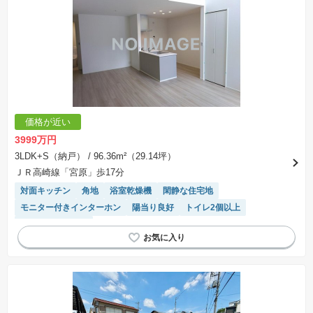
価格が近い
3999万円
3LDK+S（納戸）
/ 96.36m²（29.14坪）
ＪＲ高崎線「宮原」歩17分
対面キッチン
角地
浴室乾燥機
閑静な住宅地
モニター付きインターホン
陽当り良好
トイレ2個以上
システムキッチン