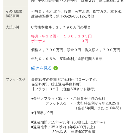
歩４分の上尾仲町バス停から 駐車２台可能は車種による
その他概要・
担当者：所河 北斗、設備：公営水道、都市ガス、本下水、
特記事項
建築確認番号：第HPA-26-05612-1号他
支払い例
C号棟本物件：３，７９０万円の場合
毎月（年１２回） １０６，１０５円
ボーナス ０円
価格３，７９０万円、頭金０円、借入額３，７９０万円
年利０．９５％ 変動金利／返済期間３５年
続きを見る
フラット35S
最長35年の長期固定金利住宅ローンです。
保証料0円、繰上返済手数料0円
【フラット３５】（住信SBIネット銀行）
●金利／フラット35・・・ご融資実行時の金利
フラット35S・・・実行時金利から年△0.25％
（当初5年間、または10年間）
●保証料／0円
■返済期間／15年～35年（60歳以上は10年～）
■返済比率／35％以内（年収400万以上）
30％以内（年収400万未満）