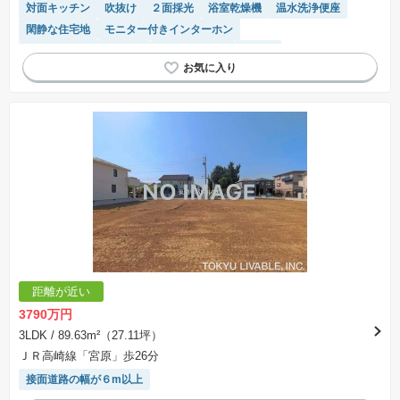
対面キッチン
吹抜け
２面採光
浴室乾燥機
温水洗浄便座
閑静な住宅地
モニター付きインターホン
接面道路の幅が６m以上
トイレ2個以上
食洗機
システムキッチン
距離が近い
3790万円
3LDK
/ 89.63m²（27.11坪）
ＪＲ高崎線「宮原」歩26分
接面道路の幅が６m以上