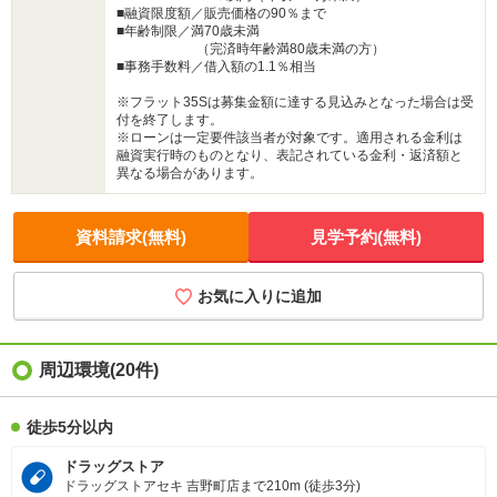
■融資限度額／販売価格の90％まで
■年齢制限／満70歳未満
（完済時年齢満80歳未満の方）
■事務手数料／借入額の1.1％相当
※フラット35Sは募集金額に達する見込みとなった場合は受
付を終了します。
※ローンは一定要件該当者が対象です。適用される金利は
融資実行時のものとなり、表記されている金利・返済額と
異なる場合があります。
資料請求(無料)
見学予約(無料)
お気に入りに追加
周辺環境
(20件)
徒歩5分以内
ドラッグストア
ドラッグストアセキ 吉野町店まで210m (徒歩3分)