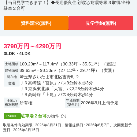
【当日見学できます！】◆長期優良住宅認定/耐震等級３取得/全棟
駐車２台可
資料請求(無料)
見学予約(無料)
3790万円～4290万円
3LDK・4LDK
100.29m²～117.4m²（30.33坪～35.51坪）（登記）
土地面積
89.63m²・98.33m²（27.11坪・29.74坪）（実測）
建物面積
埼玉県さいたま市北区吉野町２
所在地
ＪＲ高崎線「宮原」バス9分鈴木歩3分
交通
ＪＲ京浜東北線「大宮」バス25分鈴木歩4分
ＪＲ高崎線「上尾」バス4分鈴木歩4分
土地の
完成時期
所有権
2026年9月上旬予定
権利形態
(築年月)
駐車場２台可
の物件です
POINT
取引条件有効期限 : 2026年8月31日、情報提供日 : 2026年8月7日、次回更新予
定日 : 2026年8月15日