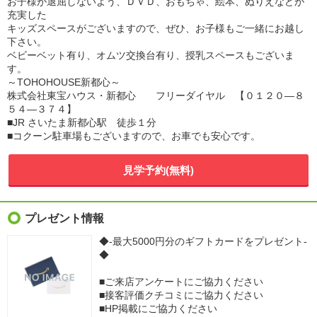
お子様が退屈しないよう、ＤＶＤ、おもちゃ、絵本、ぬりえなどが
充実した
キッズスペースがございますので、ぜひ、お子様もご一緒にお越し
下さい。
ベビーベット有り、オムツ交換台有り、授乳スペースもございま
す。
～TOHOHOUSE新都心～
株式会社東宝ハウス・新都心 フリーダイヤル 【０１２０―８
５４―３７４】
■JR さいたま新都心駅 徒歩１分
■コクーン駐車場もございますので、お車でも安心です。
見学予約(無料)
プレゼント情報
◆-最大5000円分のギフトカードをプレゼント-
◆
■ご来店アンケートにご協力ください
■接客評価クチコミにご協力ください
■HP掲載にご協力ください