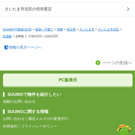
さいたま市北区の売却査定
SUUMO[不動産/住宅]
>
新築一戸建て
>
関東
>
埼玉県
>
さいたま市
>
さいたま市北区
>
宮原駅
>
吉野町２ 3790万円～4290万円
情報の見方ページへ
ページの先頭へ
PC版表示
SUUMOで物件を紹介したい
掲載のお問い合わせ
SUUMOに関する情報
お問い合わせ
｜
購読メルマガの変更(PC)
利用規約
｜
プライバシーポリシー