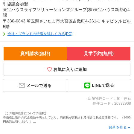
引協議会加盟
東宝ハウスライフソリューションズグループ(株)東宝ハウス新都心4
課
〒330-0843 埼玉県さいたま市大宮区吉敷町4-261-1 キャピタルビル
5階
会社・ブランドの特徴を詳しくみる(PC)
資料請求(無料)
見学予約(無料)
お気に入りに追加
LINEで送る
メールで送る
店舗物件コード：柳 井石
物件コード：20992908
【この物件広告についての注釈】
※価格は物件の代金総額を表示しており、消費税が課税される場合は税込み価格です。 （1000
円未満は切り上げ。）
※写真に写っている、またはパース（絵）や間取り図に描かれている家具や車などは、特にコ
メントがない場合、販売価格に含まれません。