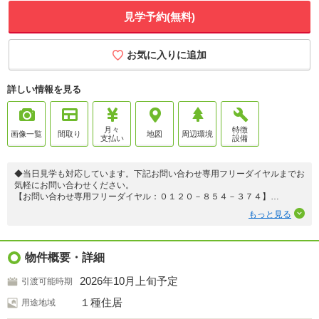
見学予約(無料)
お気に入りに追加
詳しい情報を見る
月々
特徴
画像一覧
間取り
地図
周辺環境
支払い
設備
◆当日見学も対応しています。下記お問い合わせ専用フリーダイヤルまでお
気軽にお問い合わせください。
【お問い合わせ専用フリーダイヤル：０１２０－８５４－３７４】
◆ご来店、ご見学の際は、ご自宅まで車での送迎も行っております。
もっと見る
【東宝ハウス新都心の家さがし】
（1）お客様一人ひとりに専属FPを一生涯無料でサポートする支援制度
（2）未来カレンダーによる無理のない返済シミュレーション（詳しくはお
物件概要・詳細
問合せください）
（3）当社提携銀行のご紹介／最低水準の金利+手厚い団信保険付き住宅ロ
2026年10月上旬予定
引渡可能時期
ーン
（4）物件ごとの災害レポート配布
１種住居
用途地域
（5）火災保険、引越費用の割引サポート（団体割引等）