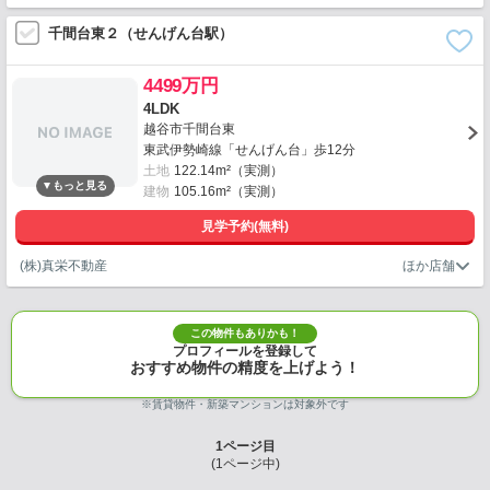
千間台東２（せんげん台駅）
4499万円
4LDK
越谷市千間台東
東武伊勢崎線「せんげん台」歩12分
土地
122.14m²（実測）
建物
105.16m²（実測）
見学予約(無料)
(株)真栄不動産
この物件もありかも！
プロフィールを登録して
おすすめ物件の精度を上げよう！
※賃貸物件・新築マンションは対象外です
1
ページ目
(
1
ページ中)