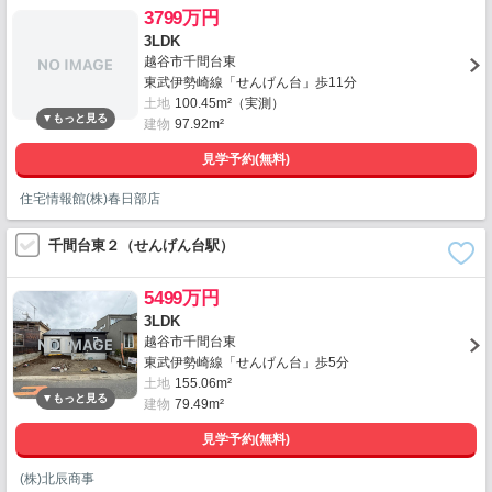
3799万円
3LDK
越谷市千間台東
東武伊勢崎線「せんげん台」歩11分
土地
100.45m²（実測）
建物
97.92m²
見学予約(無料)
住宅情報館(株)春日部店
千間台東２（せんげん台駅）
5499万円
3LDK
越谷市千間台東
東武伊勢崎線「せんげん台」歩5分
土地
155.06m²
建物
79.49m²
見学予約(無料)
(株)北辰商事