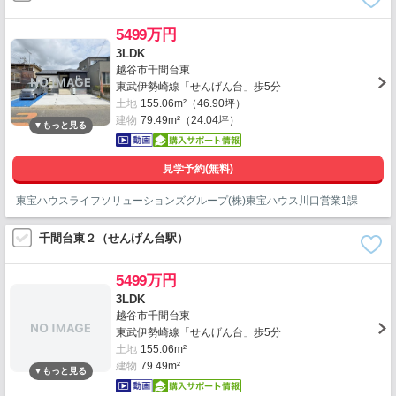
5499万円
3LDK
越谷市千間台東
東武伊勢崎線「せんげん台」歩5分
土地
155.06m²（46.90坪）
建物
79.49m²（24.04坪）
見学予約(無料)
東宝ハウスライフソリューションズグループ(株)東宝ハウス川口営業1課
千間台東２（せんげん台駅）
5499万円
3LDK
越谷市千間台東
東武伊勢崎線「せんげん台」歩5分
土地
155.06m²
建物
79.49m²