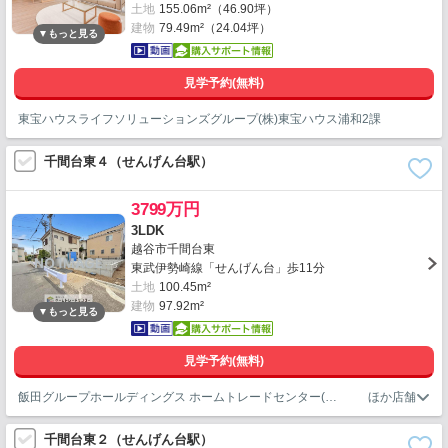
土地
155.06m²（46.90坪）
建物
79.49m²（24.04坪）
見学予約(無料)
東宝ハウスライフソリューションズグループ(株)東宝ハウス浦和2課
千間台東４（せんげん台駅）
3799万円
3LDK
越谷市千間台東
東武伊勢崎線「せんげん台」歩11分
土地
100.45m²
建物
97.92m²
見学予約(無料)
飯田グループホールディングス ホームトレードセンター(株)越谷店
千間台東２（せんげん台駅）