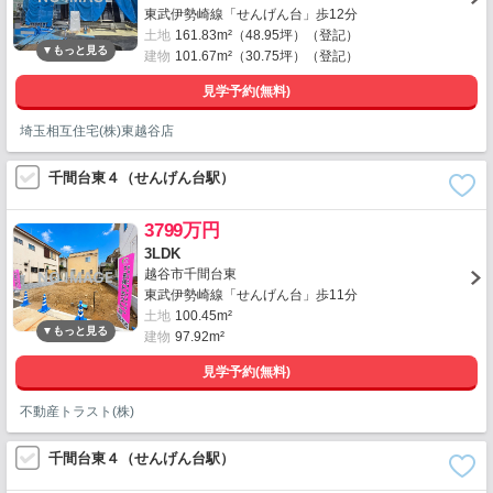
東武伊勢崎線「せんげん台」歩12分
土地
161.83m²（48.95坪）（登記）
建物
101.67m²（30.75坪）（登記）
見学予約(無料)
埼玉相互住宅(株)東越谷店
千間台東４（せんげん台駅）
3799万円
3LDK
越谷市千間台東
東武伊勢崎線「せんげん台」歩11分
土地
100.45m²
建物
97.92m²
見学予約(無料)
不動産トラスト(株)
千間台東４（せんげん台駅）