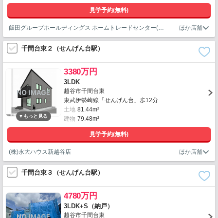
見学予約(無料)
飯田グループホールディングス ホームトレードセンター(株)越谷店
千間台東２（せんげん台駅）
3380万円
3LDK
越谷市千間台東
東武伊勢崎線「せんげん台」歩12分
土地
81.44m²
建物
79.48m²
見学予約(無料)
(株)永大ハウス新越谷店
千間台東３（せんげん台駅）
4780万円
3LDK+S（納戸）
越谷市千間台東