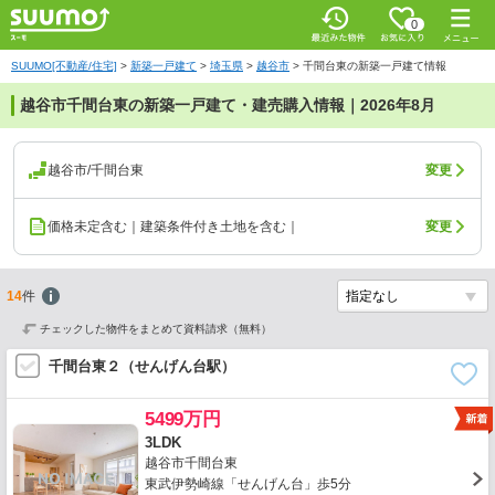
0
SUUMO[不動産/住宅]
>
新築一戸建て
>
埼玉県
>
越谷市
>
千間台東の新築一戸建て情報
越谷市千間台東の新築一戸建て・建売購入情報｜2026年8月
越谷市/千間台東
変更
価格未定含む｜建築条件付き土地を含む｜
変更
14
件
チェックした物件をまとめて資料請求（無料）
千間台東２（せんげん台駅）
5499万円
3LDK
越谷市千間台東
東武伊勢崎線「せんげん台」歩5分