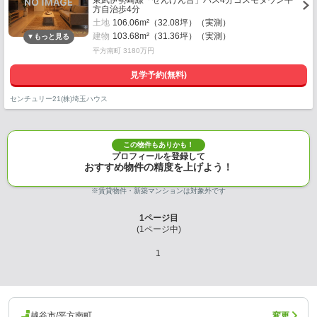
東武伊勢崎線「せんげん台」バス4分コスモタウン平
方自治歩4分
土地
106.06m²（32.08坪）（実測）
建物
103.68m²（31.36坪）（実測）
平方南町 3180万円
見学予約(無料)
センチュリー21(株)埼玉ハウス
この物件もありかも！
プロフィールを登録して
おすすめ物件の精度を上げよう！
※賃貸物件・新築マンションは対象外です
1
ページ目
(
1
ページ中)
1
越谷市/平方南町
変更