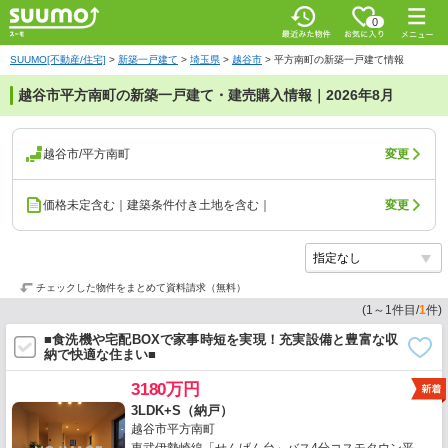
0
SUUMO[不動産/住宅]
>
新築一戸建て
>
埼玉県
>
越谷市
>
平方南町の新築一戸建て情報
越谷市平方南町の新築一戸建て・建売購入情報｜2026年8月
越谷市/平方南町
変更
価格未定含む｜建築条件付き土地を含む｜
変更
チェックした物件をまとめて資料請求（無料）
(
1
～
1
件目/
1
件)
■食洗機や宅配BOXで家事時短を実現！充実設備と豊富な収
納で快適な住まい■
3180万円
3LDK+S（納戸）
越谷市平方南町