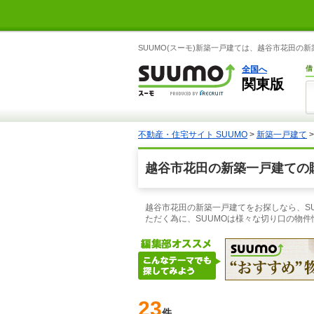
SUUMO(スーモ)新築一戸建ては、越谷市花田
全国へ
借
関東版
不動産・住宅サイト SUUMO
>
新築一戸建て
越谷市花田の新築一戸建ての
越谷市花田の新築一戸建てをお探しなら、S
ただく為に、SUUMOは様々な切り口の物
23
件