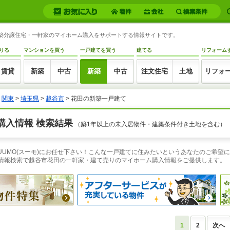
の新築分譲住宅・一軒家のマイホーム購入をサポートする情報サイトです。
りる
マンションを買う
一戸建てを買う
建てる
リフォーム
賃貸
新築
中古
新築
中古
注文住宅
土地
リフォ
>
関東
>
埼玉県
>
越谷市
> 花田の新築一戸建て
購入情報 検索結果
（築1年以上の未入居物件・建築条件付き土地を含む）
UUMO(スーモ)にお任せ下さい！こんな一戸建てに住みたいというあなたのご希望
件情報検索で越谷市花田の一軒家・建て売りのマイホーム購入情報をご提供します。
1
2
次へ