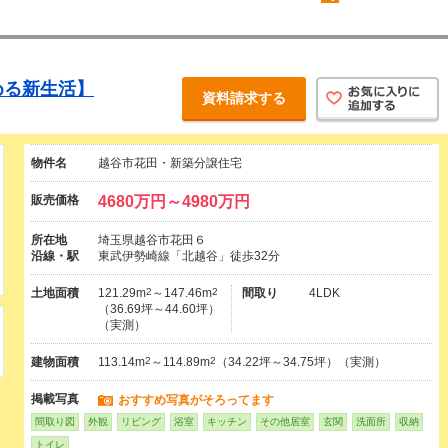
める新生活】
資料請求する
物件名
越谷市花田・新築分譲住宅
販売価格
4680万円～4980万円
所在地
埼玉県越谷市花田６
沿線・駅
東武伊勢崎線「北越谷」徒歩32分
土地面積
121.29m
2
～147.46m
2
間取り
4LDK
（36.69坪～44.60坪）
（実測）
建物面積
113.14m
2
～114.89m
2
（34.22坪～34.75坪）（実測）
掲載写真
おすすめ写真がそろってます
間取り図
外観
リビング
浴室
キッチン
その他居室
玄関
洗面所
収納
トイレ