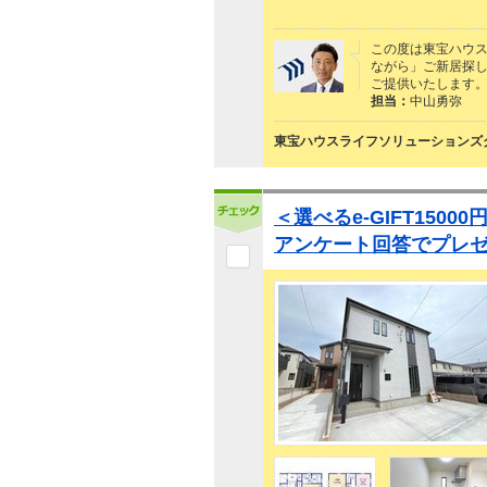
この度は東宝ハウ
ながら」ご新居探
ご提供いたします
担当：
中山勇弥
東宝ハウスライフソリューションズグ
＜選べるe-GIFT150
アンケート回答でプレ