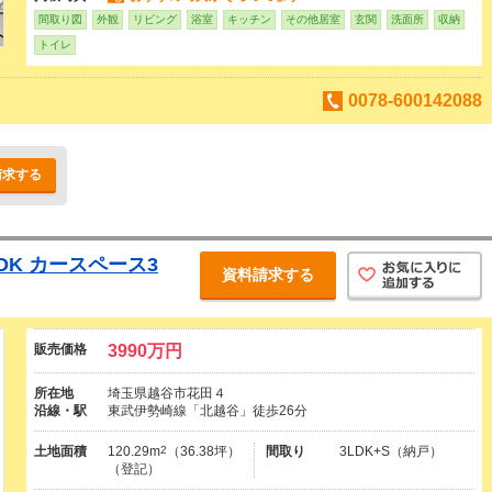
間取り図
外観
リビング
浴室
キッチン
その他居室
玄関
洗面所
収納
トイレ
0078-600142088
請求する
LDK カースペース3
資料請求する
販売価格
3990万円
所在地
埼玉県越谷市花田４
沿線・駅
東武伊勢崎線「北越谷」徒歩26分
土地面積
120.29m
2
（36.38坪）
間取り
3LDK+S（納戸）
（登記）