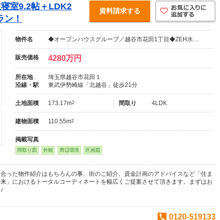
室9.2帖＋LDK2
資料請求する
ラン！
物件名
◆オープンハウスグループ／越谷市花田1丁目◆ZEH水…
販売価格
4280万円
所在地
埼玉県越谷市花田１
沿線・駅
東武伊勢崎線「北越谷」徒歩21分
土地面積
173.17m
2
間取り
4LDK
建物面積
110.55m
2
掲載写真
間取り図
外観
周辺環境
区画図
に合った物件紹介はもちろんの事、街のご紹介、資金計画のアドバイスなど「住ま
将来」におけるトータルコーディネートを幅広くご提案させて頂きます。まずはお
♪
0120-519133