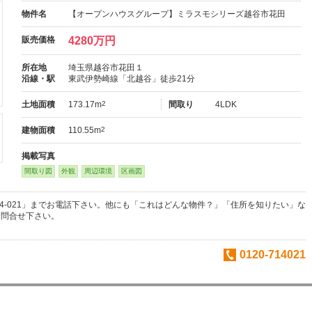
物件名
【オープンハウスグループ】ミラスモシリーズ越谷市花田
販売価格
4280万円
所在地
埼玉県越谷市花田１
沿線・駅
東武伊勢崎線「北越谷」徒歩21分
土地面積
173.17m
2
間取り
4LDK
建物面積
110.55m
2
掲載写真
間取り図
外観
周辺環境
区画図
-714-021」までお電話下さい。他にも「これはどんな物件？」「住所を知りたい」な
お問合せ下さい。
0120-714021