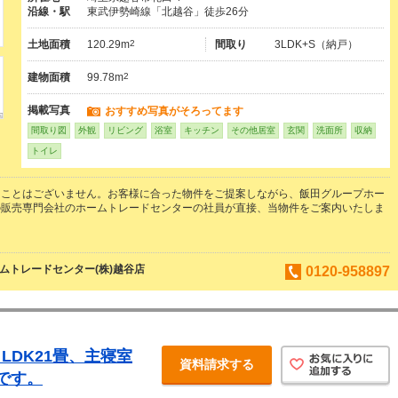
沿線・駅
東武伊勢崎線「北越谷」徒歩26分
土地面積
120.29m
2
間取り
3LDK+S（納戸）
建物面積
99.78m
2
掲載写真
おすすめ写真がそろってます
間取り図
外観
リビング
浴室
キッチン
その他居室
玄関
洗面所
収納
トイレ
ることはございません。お客様に合った物件をご提案しながら、飯田グループホー
の販売専門会社のホームトレードセンターの社員が直接、当物件をご案内いたしま
ムトレードセンター(株)越谷店
0120-958897
LDK21畳、主寝室
資料請求する
です。