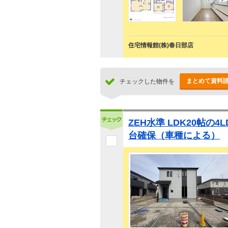
住宅情報館(株)春日部店
まとめて資料
チェックした物件を
ZEH水準 LDK20帖の4
台確保（車種による）