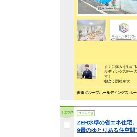
すぐに購入を勧め
ルディングス唯一
す！
担当：
関根竜太
飯田グループホールディングス ホー
コラム付き
ZEH水準の省エネ住宅。
9畳のゆとりある住空間