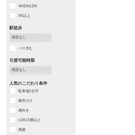
4K/DK/LDK
5K以上
駅徒歩
バス含む
引渡可能時期
人気のこだわり条件
駐車場2台可
都市ガス
南向き
LDK15畳以上
南庭