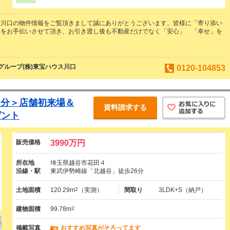
ス川口の物件情報をご覧頂きまして誠にありがとうございます。皆様に「寄り添い
しをお手伝いさせて頂き、お引き渡し後も不動産だけでなく「安心」 「幸せ」を
。
ループ(株)東宝ハウス川口
0120-104853
00円分＞店舗初来場＆
資料請求する
ゼント
販売価格
3990万円
所在地
埼玉県越谷市花田４
沿線・駅
東武伊勢崎線「北越谷」徒歩26分
土地面積
120.29m
2
（実測）
間取り
3LDK+S（納戸）
建物面積
99.78m
2
掲載写真
おすすめ写真がそろってます