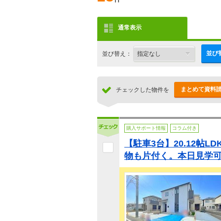
通常表示
並び
並び替え：
まとめて資料
チェックした物件を
購入サポート情報
コラム付き
【駐車3台】20.12帖L
物も片付く。本日見学可