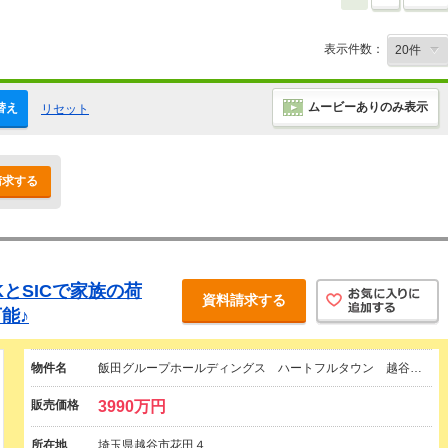
表示件数：
ムービーありのみ表示
替え
リセット
請求する
DKとSICで家族の荷
資料請求する
能♪
物件名
飯田グループホールディングス ハートフルタウン 越谷…
販売価格
3990万円
所在地
埼玉県越谷市花田４