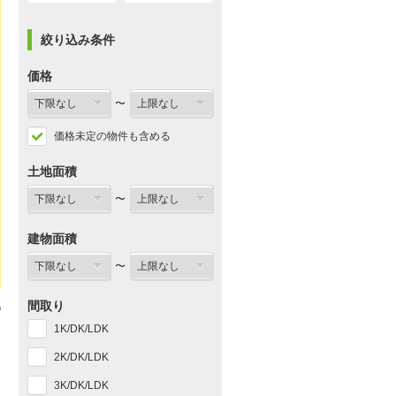
絞り込み条件
価格
〜
価格未定の物件も含める
土地面積
〜
建物面積
〜
間取り
1K/DK/LDK
2K/DK/LDK
3K/DK/LDK