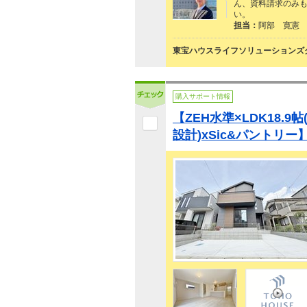
ん、資料請求のみも
い。
担当：
阿部 寛憲
東宝ハウスライフソリューションズグ
購入サポート情報
【ZEH水準×LDK18.
設計)xSic&パントリー