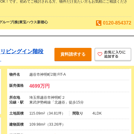
OK！です。初めてご検討される方、物件だけ見たい方もお気軽にご相談くださ
ループ(株)東宝ハウス新都心
0120-854372
9帖(リビングイン階段
資料請求する
】
物件名
越谷市神明町2期 FIT-A
販売価格
4699万円
所在地
埼玉県越谷市神明町２
沿線・駅
東武伊勢崎線「北越谷」徒歩15分
土地面積
115.09m
2
（34.81坪）
間取り
4LDK
建物面積
109.98m
2
（33.26坪）