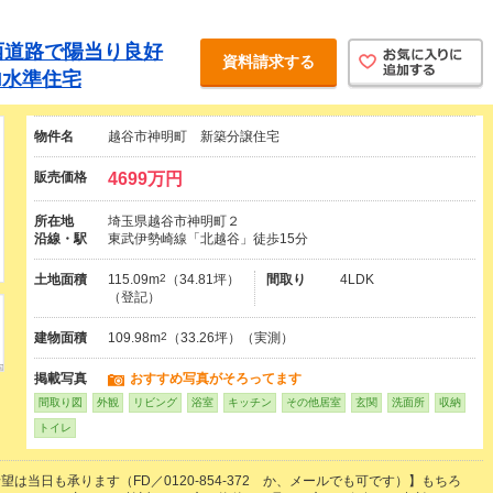
西道路で陽当り良好
資料請求する
H水準住宅
物件名
越谷市神明町 新築分譲住宅
販売価格
4699万円
所在地
埼玉県越谷市神明町２
沿線・駅
東武伊勢崎線「北越谷」徒歩15分
土地面積
115.09m
2
（34.81坪）
間取り
4LDK
（登記）
建物面積
109.98m
2
（33.26坪）（実測）
掲載写真
おすすめ写真がそろってます
間取り図
外観
リビング
浴室
キッチン
その他居室
玄関
洗面所
収納
トイレ
は当日も承ります（FD／0120-854-372 か、メールでも可です）】もちろ