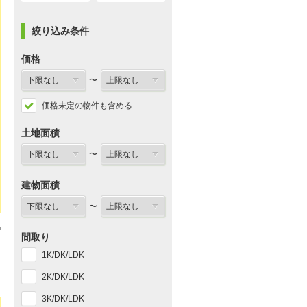
絞り込み条件
価格
〜
価格未定の物件も含める
土地面積
〜
建物面積
〜
間取り
1K/DK/LDK
2K/DK/LDK
3K/DK/LDK