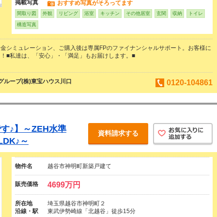
掲載写真
おすすめ写真がそろってます
間取り図
外観
リビング
浴室
キッチン
その他居室
玄関
収納
トイレ
構造写真
金シミュレーション、ご購入後は専属FPのファイナンシャルサポート。お客様に
！■私達は、「安心」・「満足」もお届けします。■
ループ(株)東宝ハウス川口
0120-104861
す♪】～ZEH水準
資料請求する
DK♪～
物件名
越谷市神明町新築戸建て
販売価格
4699万円
所在地
埼玉県越谷市神明町２
沿線・駅
東武伊勢崎線「北越谷」徒歩15分