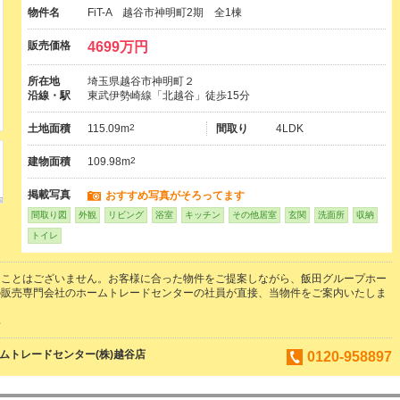
物件名
FiT-A 越谷市神明町2期 全1棟
販売価格
4699万円
所在地
埼玉県越谷市神明町２
沿線・駅
東武伊勢崎線「北越谷」徒歩15分
土地面積
115.09m
2
間取り
4LDK
建物面積
109.98m
2
掲載写真
おすすめ写真がそろってます
間取り図
外観
リビング
浴室
キッチン
その他居室
玄関
洗面所
収納
トイレ
ることはございません。お客様に合った物件をご提案しながら、飯田グループホー
の販売専門会社のホームトレードセンターの社員が直接、当物件をご案内いたしま
郎
ムトレードセンター(株)越谷店
0120-958897