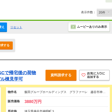
表示件数：
ムービーありのみ表示
替え
リセット
請求する
SCで帰宅後の荷物
資料請求する
デル棟見学可
物件名
飯田グループホールディングス グラファーレ 越谷市神…
販売価格
3880万円
所在地
埼玉県越谷市神明町３