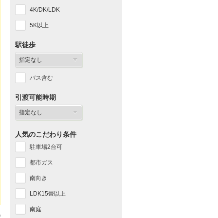
4K/DK/LDK
5K以上
駅徒歩
バス含む
引渡可能時期
人気のこだわり条件
駐車場2台可
都市ガス
南向き
LDK15畳以上
南庭