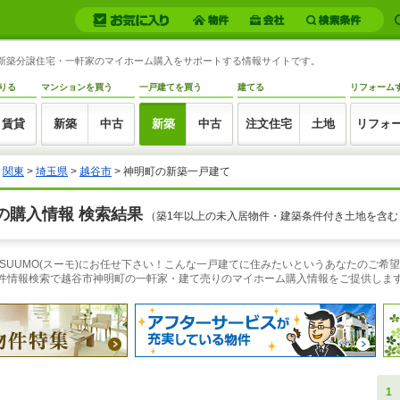
町の新築分譲住宅・一軒家のマイホーム購入をサポートする情報サイトです。
りる
マンションを買う
一戸建てを買う
建てる
リフォーム
賃貸
新築
中古
新築
中古
注文住宅
土地
リフォ
>
関東
>
埼玉県
>
越谷市
> 神明町の新築一戸建て
の購入情報 検索結果
（築1年以上の未入居物件・建築条件付き土地を含む
SUUMO(スーモ)にお任せ下さい！こんな一戸建てに住みたいというあなたのご希
物件情報検索で越谷市神明町の一軒家・建て売りのマイホーム購入情報をご提供しま
1