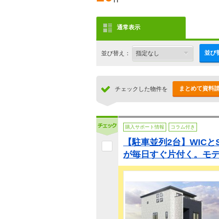
通常表示
並び
並び替え：
まとめて資料
チェックした物件を
購入サポート情報
コラム付き
【駐車並列2台】WICと
が毎日すぐ片付く。モ