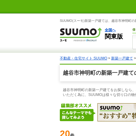
SUUMO(スーモ)新築一戸建ては、越谷市神明
全国へ
借
関東版
不動産・住宅サイト SUUMO
>
新築一戸建て
越谷市神明町の新築一戸建て
越谷市神明町の新築一戸建てをお探しなら、
いただく為に、SUUMOは様々な切り口の
20
件