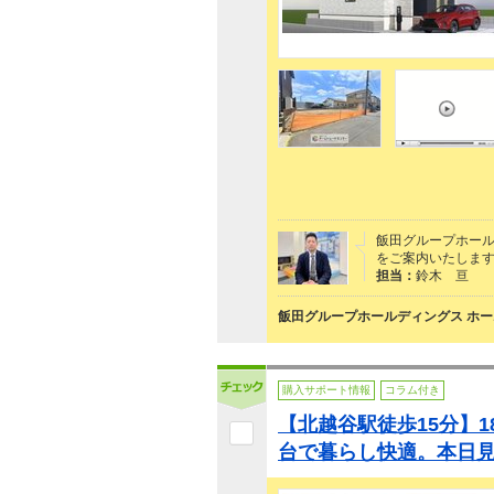
飯田グループホー
をご案内いたします！
担当：
鈴木 亘
飯田グループホールディングス ホー
購入サポート情報
コラム付き
【北越谷駅徒歩15分】18
台で暮らし快適。本日