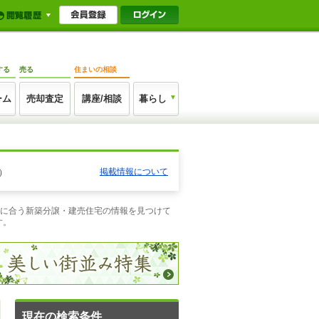
する
売る
住まいの相談
ーム
売却査定
講座/相談
暮らし
掲載情報について
）
望に合う新築分譲・建売住宅の情報を見つけて
す。
現在の検索条件