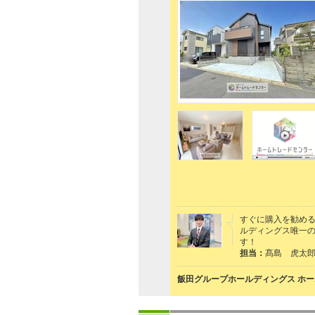
すぐに購入を勧め
ルディングス唯一
す！
担当：
髙島 虎太
飯田グループホールディングス ホー