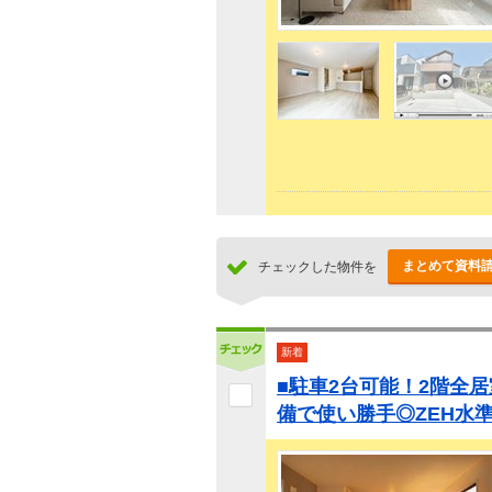
まとめて資料
チェックした物件を
新着
■駐車2台可能！2階全
備で使い勝手◎ZEH水