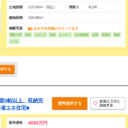
土地面積
115.09m
2
（登記）
間取り
4LDK
建物面積
109.98m
2
掲載写真
おすすめ写真がそろってます
間取り図
外観
リビング
浴室
キッチン
その他居室
玄関
洗面所
収納
トイレ
請求する
居室5帖以上、収納完
資料請求する
準省エネ住宅■
販売価格
4699万円