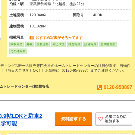
沿線・駅
東武伊勢崎線「北越谷」徒歩21分
土地面積
129.94m
2
間取り
4LDK
建物面積
101.02m
2
掲載写真
おすすめ写真がそろってます
間取り図
外観
前面道路
周辺環境
構造写真
設備写真
全体区画図
その他写真
ルディングス唯一の販売専門会社のホームトレードセンターの社員が直接、当物件
《当日のご見学もOK！》お気軽に【0120-95-8897】までご連絡ください。
ムトレードセンター(株)越谷店
0120-958897
.9帖LDKと駐車2
資料請求する
見学可能