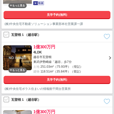
見学予約(無料)
(株)中央住宅不動産ソリューション事業部本社営業課一課
瓦曽根１（越谷駅）
1億300万円
4LDK
越谷市瓦曽根
東武伊勢崎線「越谷」歩7分
土地
251.03m²（75.93坪）（登記）
建物
118.51m²（35.84坪）（登記）
見学予約(無料)
(株)中央住宅ポラス住まいの情報館千間台営業所
瓦曽根１（越谷駅）
1億300万円