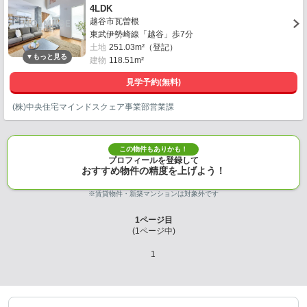
4LDK
越谷市瓦曽根
東武伊勢崎線「越谷」歩7分
土地
251.03m²（登記）
建物
118.51m²
見学予約(無料)
(株)中央住宅マインドスクェア事業部営業課
この物件もありかも！
プロフィールを登録して
おすすめ物件の精度を上げよう！
※賃貸物件・新築マンションは対象外です
1
ページ目
(
1
ページ中)
1