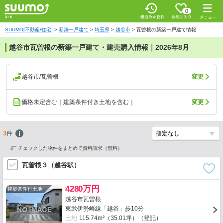
0
SUUMO[不動産/住宅]
>
新築一戸建て
>
埼玉県
>
越谷市
>
瓦曽根の新築一戸建て情報
越谷市瓦曽根の新築一戸建て・建売購入情報｜2026年8月
越谷市/瓦曽根
変更
価格未定含む｜建築条件付き土地を含む｜
変更
3
件
チェックした物件をまとめて資料請求（無料）
瓦曽根３（越谷駅）
4280万円
建築条件付土地
越谷市瓦曽根
東武伊勢崎線「越谷」歩10分
土地
115.74m²（35.01坪）（登記）