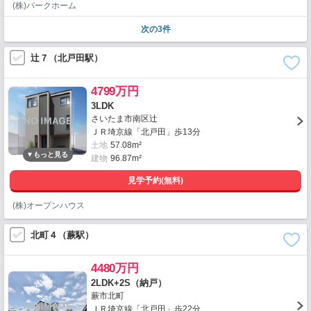
(株)パークホーム
次の3件
辻７（北戸田駅）
4799万円
3LDK
さいたま市南区辻
ＪＲ埼京線「北戸田」歩13分
土地
57.08m²
建物
96.87m²
見学予約(無料)
(株)オープンハウス
北町４（蕨駅）
4480万円
2LDK+2S（納戸）
蕨市北町
ＪＲ埼京線「北戸田」歩22分