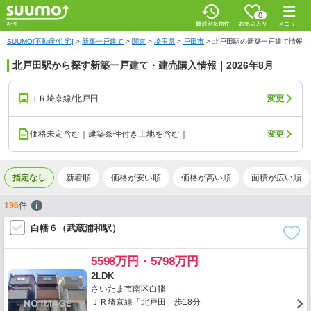
0
SUUMO[不動産/住宅]
>
新築一戸建て
>
関東
>
埼玉県
>
戸田市
>
北戸田駅の新築一戸建て情報
北戸田駅から探す新築一戸建て・建売購入情報｜2026年8月
ＪＲ埼京線/北戸田
変更
価格未定含む｜建築条件付き土地を含む｜
変更
指定なし
新着順
価格が安い順
価格が高い順
面積が広い順
196
件
白幡６（武蔵浦和駅）
5598万円・5798万円
2LDK
さいたま市南区白幡
ＪＲ埼京線「北戸田」歩18分