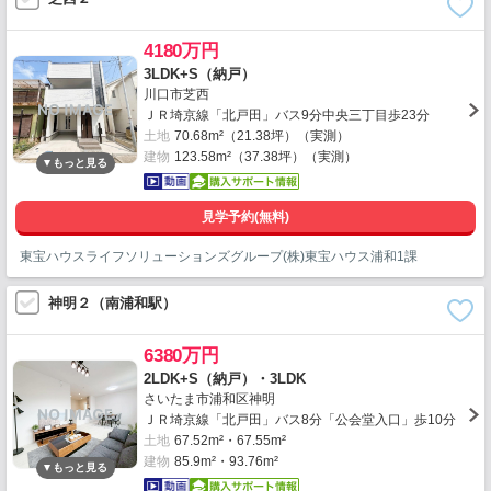
4180万円
3LDK+S（納戸）
川口市芝西
ＪＲ埼京線「北戸田」バス9分中央三丁目歩23分
土地
70.68m²（21.38坪）（実測）
建物
123.58m²（37.38坪）（実測）
見学予約(無料)
東宝ハウスライフソリューションズグループ(株)東宝ハウス浦和1課
神明２（南浦和駅）
6380万円
2LDK+S（納戸）・3LDK
さいたま市浦和区神明
ＪＲ埼京線「北戸田」バス8分「公会堂入口」歩10分
土地
67.52m²・67.55m²
建物
85.9m²・93.76m²