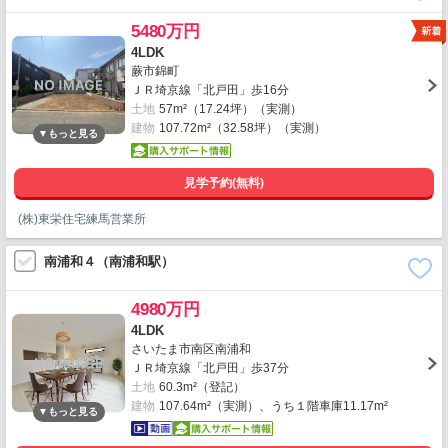
5480万円
4LDK
蕨市錦町
ＪＲ埼京線「北戸田」歩16分
土地
57m²（17.24坪）（実測）
建物
107.72m²（32.58坪）（実測）
見学予約(無料)
(株)東栄住宅練馬営業所
南浦和４（南浦和駅）
4980万円
4LDK
さいたま市南区南浦和
ＪＲ埼京線「北戸田」歩37分
土地
60.3m²（登記）
建物
107.64m²（実測）、うち１階車庫11.17m²