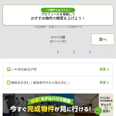
この物件もありかも！
プロフィールを登録して
おすすめ物件の精度を上げよう！
※賃貸物件・新築マンションは対象外です
1
ページ目
次へ
(
6
ページ中)
1
2
3
…
ＪＲ埼京線/北戸田
変更
価格未定含む｜建築条件付き土地を含む｜
変更