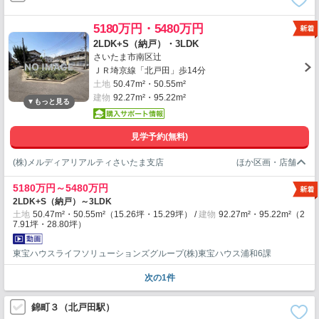
5180万円・5480万円
2LDK+S（納戸）・3LDK
さいたま市南区辻
ＪＲ埼京線「北戸田」歩14分
土地
50.47m²・50.55m²
建物
92.27m²・95.22m²
見学予約(無料)
(株)メルディアリアルティさいたま支店
5180万円～5480万円
2LDK+S（納戸）～3LDK
土地
50.47m²・50.55m²（15.26坪・15.29坪）
建物
92.27m²・95.22m²（2
7.91坪・28.80坪）
東宝ハウスライフソリューションズグループ(株)東宝ハウス浦和6課
次の1件
錦町３（北戸田駅）