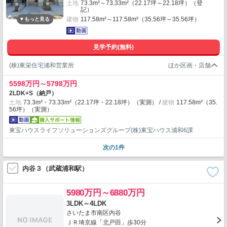
土地
73.3m²～73.33m²（22.17坪～22.18坪）（登
記）
建物
117.58m²～117.58m²（35.56坪～35.56坪）
見学予約(無料)
(株)東栄住宅浦和営業所
5598万円～5798万円
2LDK+S（納戸）
土地
73.3m²・73.33m²（22.17坪・22.18坪）（実測）
建物
117.58m²（35.
56坪）（実測）
東宝ハウスライフソリューションズグループ(株)東宝ハウス浦和6課
次の1件
内谷３（武蔵浦和駅）
5980万円～6880万円
3LDK～4LDK
さいたま市南区内谷
ＪＲ埼京線「北戸田」歩30分