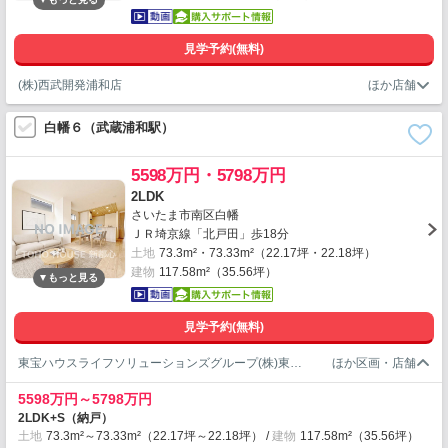
見学予約(無料)
(株)西武開発浦和店
白幡６（武蔵浦和駅）
5598万円・5798万円
2LDK
さいたま市南区白幡
ＪＲ埼京線「北戸田」歩18分
土地
73.3m²・73.33m²（22.17坪・22.18坪）
建物
117.58m²（35.56坪）
見学予約(無料)
東宝ハウスライフソリューションズグループ(株)東宝ハウス新都心3課
5598万円～5798万円
2LDK+S（納戸）
土地
73.3m²～73.33m²（22.17坪～22.18坪）
建物
117.58m²（35.56坪）