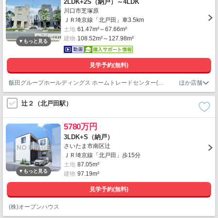
2LDK+2S（納戸）～4LDK
川口市芝塚原
ＪＲ埼京線「北戸田」車3.5km
土地
61.47m²～67.66m²
建物
108.52m²～127.98m²
見学予約(無料)
飯田グループホールディングス ホームトレードセンター(株)浦和営業所
辻２（北戸田駅）
5780万円
3LDK+S（納戸）
さいたま市南区辻
ＪＲ埼京線「北戸田」歩15分
土地
87.05m²
建物
97.19m²
見学予約(無料)
(株)オープンハウス