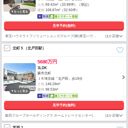
土地
69.42m²（20.99坪）（登記）
建物
108.87m²（32.93坪）
見学予約(無料)
東宝ハウスライフソリューションズグループ(株)東宝ハウス川口営業1課
北町５（北戸田駅）
5680万円
3LDK
蕨市北町
ＪＲ埼京線「北戸田」歩19分
土地
148.29m²
建物
98.53m²
見学予約(無料)
飯田グループホールディングス ホームトレードセンター(株)浦和営業所
芝西２