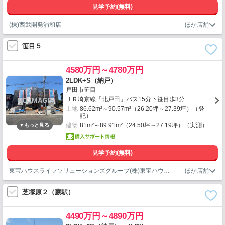
見学予約(無料)
(株)西武開発浦和店
笹目５
4580万円～4780万円
2LDK+S（納戸）
戸田市笹目
ＪＲ埼京線「北戸田」バス15分下笹目歩3分
土地
86.62m²～90.57m²（26.20坪～27.39坪）（登
記）
建物
81m²～89.91m²（24.50坪～27.19坪）（実測）
見学予約(無料)
東宝ハウスライフソリューションズグループ(株)東宝ハウス新都心5課
芝塚原２（蕨駅）
4490万円～4890万円