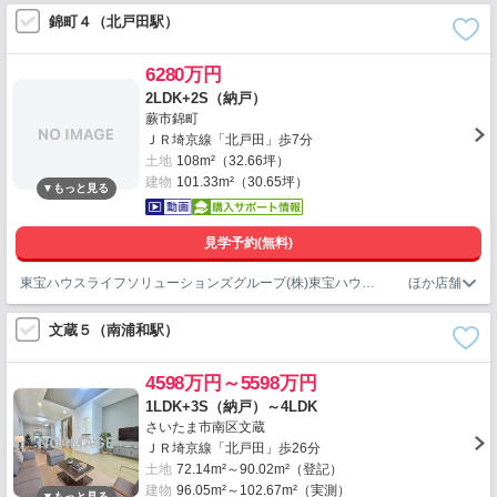
錦町４（北戸田駅）
6280万円
2LDK+2S（納戸）
蕨市錦町
ＪＲ埼京線「北戸田」歩7分
土地
108m²（32.66坪）
建物
101.33m²（30.65坪）
見学予約(無料)
東宝ハウスライフソリューションズグループ(株)東宝ハウス新都心5課
文蔵５（南浦和駅）
4598万円～5598万円
1LDK+3S（納戸）～4LDK
さいたま市南区文蔵
ＪＲ埼京線「北戸田」歩26分
土地
72.14m²～90.02m²（登記）
建物
96.05m²～102.67m²（実測）