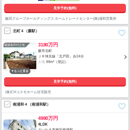
見学予約(無料)
飯田グループホールディングス ホームトレードセンター(株)浦和営業所
北町４（蕨駅）
3180万円
建築条件付土地
蕨市北町
ＪＲ埼京線「北戸田」歩24分
土地
99m²（登記）
見学予約(無料)
(株)CHコスモホーム住宅販売
南浦和４（南浦和駅）
4980万円
4LDK
さいたま市南区南浦和