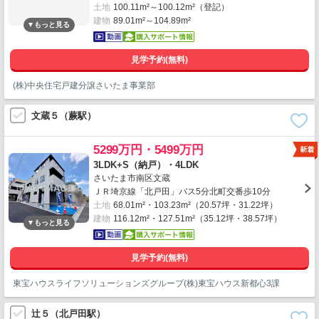
土地
100.11m²～100.12m²（登記）
建物
89.01m²～104.89m²
見学予約(無料)
(株)中央住宅戸建分譲さいたま事業部
文蔵５（蕨駅）
5299万円・5499万円
3LDK+S（納戸）・4LDK
さいたま市南区文蔵
ＪＲ埼京線「北戸田」バス5分北町交番歩10分
土地
68.01m²・103.23m²（20.57坪・31.22坪）
建物
116.12m²・127.51m²（35.12坪・38.57坪）
見学予約(無料)
東宝ハウスライフソリューションズグループ(株)東宝ハウス新都心3課
辻５（北戸田駅）