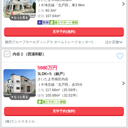
ＪＲ埼京線「北戸田」車3.9km
土地
60.3m²
建物
107.64m²
見学予約(無料)
飯田グループホールディングス ホームトレードセンター(株)浦和営業所
内谷２（西浦和駅）
5980万円
3LDK+S（納戸）
さいたま市南区内谷
ＪＲ埼京線「北戸田」歩35分
土地
117.68m²（35.59坪）
建物
105.88m²（32.02坪）
見学予約(無料)
(株)ランドスタイル