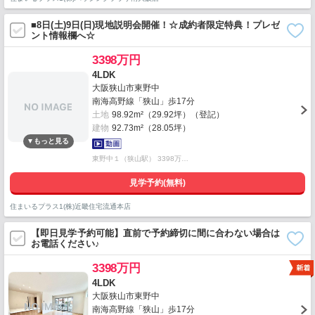
■8日(土)9日(日)現地説明会開催！☆成約者限定特典！プレゼ
ント情報欄へ☆
3398万円
4LDK
大阪狭山市東野中
南海高野線「狭山」歩17分
土地
98.92m²（29.92坪）（登記）
建物
92.73m²（28.05坪）
東野中１（狭山駅） 3398万…
見学予約(無料)
住まいるプラス1(株)近畿住宅流通本店
【即日見学予約可能】直前で予約締切に間に合わない場合は
お電話ください♪
3398万円
4LDK
大阪狭山市東野中
南海高野線「狭山」歩17分