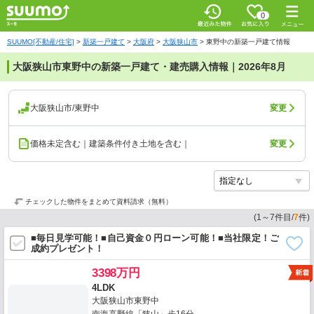
0
SUUMO[不動産/住宅]
>
新築一戸建て
>
大阪府
>
大阪狭山市
>
東野中の新築一戸建て情報
大阪狭山市東野中の新築一戸建て・建売購入情報｜2026年8月
大阪狭山市/東野中
変更
価格未定含む｜建築条件付き土地を含む｜
変更
チェックした物件をまとめて資料請求（無料）
(
1
～
7
件目/
7
件)
■毎日見学可能！■自己資金０円ローン可能！■当社限定！ご
成約プレゼント！
3398万円
4LDK
大阪狭山市東野中