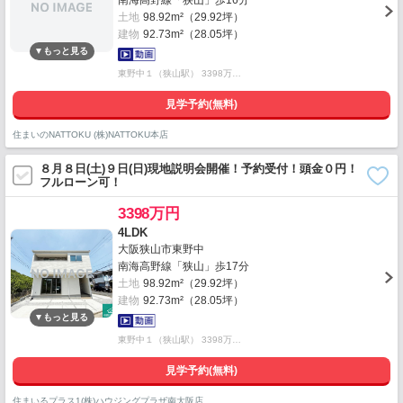
南海高野線「狭山」歩16分
土地
98.92m²（29.92坪）
建物
92.73m²（28.05坪）
東野中１（狭山駅） 3398万…
見学予約(無料)
住まいのNATTOKU (株)NATTOKU本店
８月８日(土)９日(日)現地説明会開催！予約受付！頭金０円！
フルローン可！
3398万円
4LDK
大阪狭山市東野中
南海高野線「狭山」歩17分
土地
98.92m²（29.92坪）
建物
92.73m²（28.05坪）
東野中１（狭山駅） 3398万…
見学予約(無料)
住まいるプラス1(株)ハウジングプラザ南大阪店