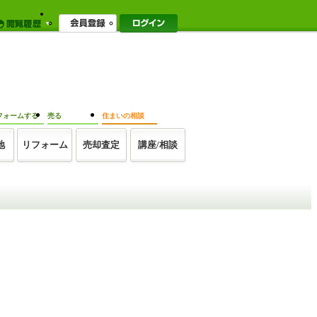
フォームする
売る
住まいの相談
地
リフォーム
売却査定
講座/相談