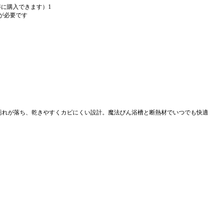
に購入できます）1
が必要です
で汚れが落ち、乾きやすくカビにくい設計。魔法びん浴槽と断熱材でいつでも快適