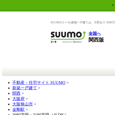
SUUMO(スーモ)新築一戸建ては、大野台３ 30
全国へ
関西版
不動産・住宅サイト SUUMO
>
新築一戸建て
>
関西
>
大阪府
>
大阪狭山市
>
金剛駅
>
3080万円・3180万円（4LDK）