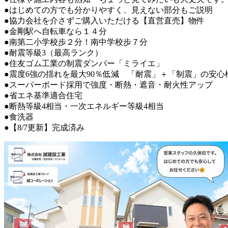
●はじめての方でも分かりやすく、見えない部分もご説明
●協力会社を介さずご購入いただける【直営直売】物件
●金剛駅へ自転車なら１４分
●南第二小学校歩２分！南中学校歩７分
●耐震等級3（最高ランク）
●住友ゴム工業の制震ダンパー「ミライエ」
●震度6強の揺れを最大90％低減 「耐震」＋「制震」の安心
●スーパーボード採用で強度・断熱・遮音・耐火性アップ
●省エネ基準適合住宅
●断熱等級4相当・一次エネルギー等級4相当
●食洗器
●【8/7更新】完成済み