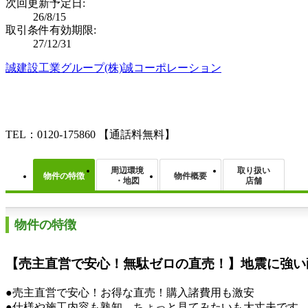
次回更新予定日:
26/8/15
取引条件有効期限:
27/12/31
誠建設工業グループ(株)誠コーポレーション
TEL：0120-175860
【通話料無料】
周辺環境
取り扱い
物件の特徴
物件概要
・地図
店舗
物件の特徴
【売主直営で安心！無駄ゼロの直売！】地震に強い
●売主直営で安心！お得な直売！購入諸費用も激安
●仕様や施工内容も熟知 ちょっと見てみたいも大丈夫です