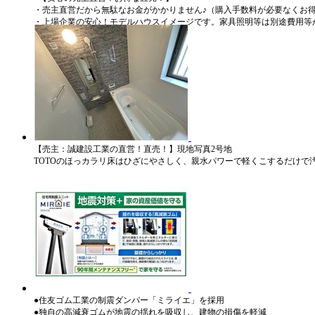
・売主直営だから無駄なお金がかかりません♪（購入手数料が必要なくお得
・上場企業の安心！モデルハウスイメージです。家具照明等は別途費用等
【売主：誠建設工業の直営！直売！】現地写真2号地
TOTOのほっカラリ床はひざにやさしく、親水パワーで軽くこするだけ
●住友ゴム工業の制震ダンパー「ミライエ」を採用
●独自の高減衰ゴムが地震の揺れを吸収し、建物の損傷を軽減