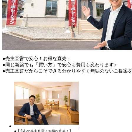
●売主直営で安心！お得な直売！
●同じ新築でも「買い方」で安心も費用も変わります♪
●売主直営だからこそできる分かりやすく無駄のないご提案を
●【安心の売主直営！お得な直売！】