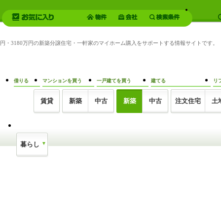
80万円・3180万円の新築分譲住宅・一軒家のマイホーム購入をサポートする情報サイトです。
借りる
マンションを買う
一戸建てを買う
建てる
リ
賃貸
新築
中古
新築
中古
注文住宅
土
暮らし