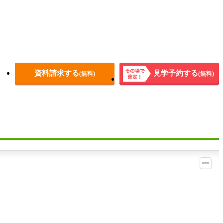
資料請求する
見学予約する
(無料)
(無料)
その場
で確
定！