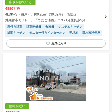
広さが似ている
4880万円
4LDK+S（納戸）
/ 100.26m²（30.32坪）（登記）
沖縄都市モノレール「てだこ浦西」バス71分屋良歩5分
窓付き浴室
浴室乾燥機
食洗機
システムキッチン
対面キッチン
モニター付きインターホン
平坦地
温水洗浄便座
バリアフリー
トイレ2個以上
接面道路の幅が６m以上
価格が近い