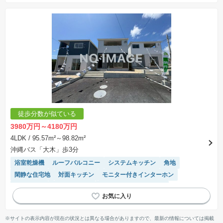
徒歩分数が似ている
3980万円～4180万円
4LDK
/ 95.57m²～98.82m²
沖縄バス「大木」歩3分
浴室乾燥機
ルーフバルコニー
システムキッチン
角地
閑静な住宅地
対面キッチン
モニター付きインターホン
陽当り良好
トイレ2個以上
接面道路の幅が６m以上
※サイトの表示内容が現在の状況とは異なる場合がありますので、最新の情報については掲載