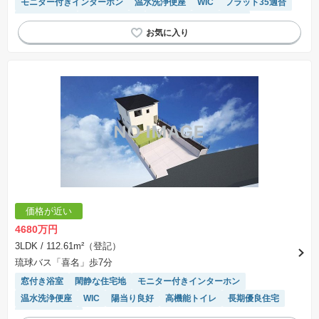
モニター付きインターホン
温水洗浄便座
WIC
フラット35適合
長期優良住宅
トイレ2個以上
接面道路の幅が６m以上
価格が近い
4680万円
3LDK
/ 112.61m²（登記）
琉球バス「喜名」歩7分
窓付き浴室
閑静な住宅地
モニター付きインターホン
温水洗浄便座
WIC
陽当り良好
高機能トイレ
長期優良住宅
トイレ2個以上