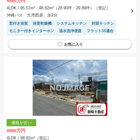
4980万円
4LDK
/ 95.57m²・98.82m²（28.90坪・29.89坪）（登記）
沖縄バス「大湾西原」歩2分
窓付き浴室
浴室乾燥機
システムキッチン
対面キッチン
モニター付きインターホン
温水洗浄便座
フラット35適合
トイレ2個以上
接面道路の幅が６m以上
価格が近い
4980万円
4LDK
/ 98.82m²（登記）