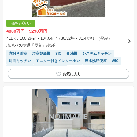
価格が近い
4880万円・5290万円
4LDK
/ 100.26m²・104.04m²（30.32坪・31.47坪）（登記）
琉球バス交通「屋良」歩3分
窓付き浴室
浴室乾燥機
SIC
食洗機
システムキッチン
対面キッチン
モニター付きインターホン
温水洗浄便座
WIC
フラット35適合
トイレ2個以上