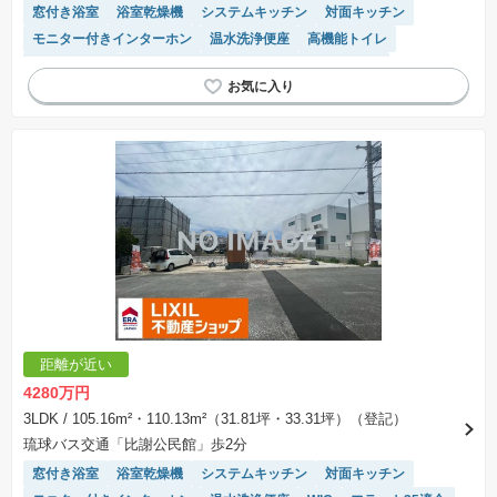
窓付き浴室
浴室乾燥機
システムキッチン
対面キッチン
モニター付きインターホン
温水洗浄便座
高機能トイレ
バリアフリー
トイレ2個以上
接面道路の幅が６m以上
距離が近い
4280万円
3LDK
/ 105.16m²・110.13m²（31.81坪・33.31坪）（登記）
琉球バス交通「比謝公民館」歩2分
窓付き浴室
浴室乾燥機
システムキッチン
対面キッチン