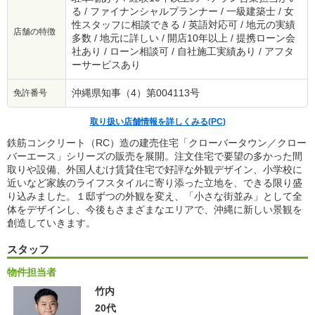
る / ファイナンシャルプランナー / 一級建築士 / 女
性スタッフに相談できる / 英語対応可 / 地元の実績
店舗の特徴
多数 / 地元に詳しい / 開店10年以上 / 提携ローン会
社あり / ローン相談可 / 自社施工実績あり / アフタ
ーサービスあり
沖縄県知事（4）第004113号
免許番号
取り扱い店舗情報を詳しくみる(PC)
鉄筋コンクリート（RC）造の建売住宅「クローバータウン／クロー
バーエース」シリーズの販売を展開。注文住宅で要望の多かった間
取りや設備、外国人むけ賃貸住宅で好評な外観デザイン、小学校に
近いなど家族のライフスタイルに寄り添った立地を、できる限り盛
り込みました。１邸ずつの外観を変え、「小さな街並み」として全
体をデザインし、今後もさまざまなエリアで、沖縄に新しい景観を
創造していきます。
スタッフ
物件担当者
竹内
20代