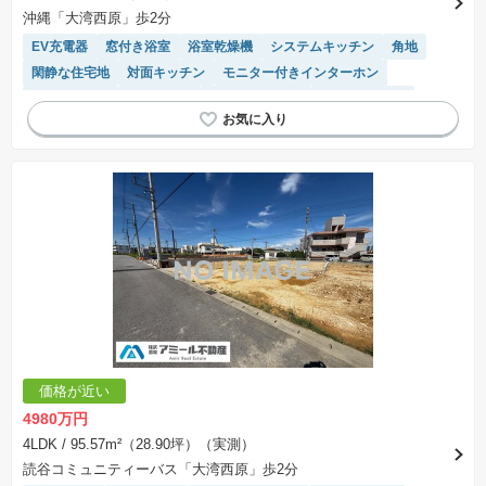
沖縄「大湾西原」歩2分
EV充電器
窓付き浴室
浴室乾燥機
システムキッチン
角地
閑静な住宅地
対面キッチン
モニター付きインターホン
温水洗浄便座
陽当り良好
フラット35適合
トイレ2個以上
接面道路の幅が６m以上
価格が近い
4980万円
4LDK
/ 95.57m²（28.90坪）（実測）
読谷コミュニティーバス「大湾西原」歩2分