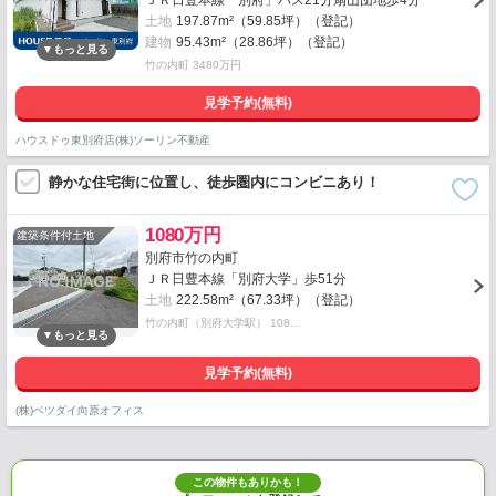
ＪＲ日豊本線「別府」バス21分扇山団地歩4分
土地
197.87m²（59.85坪）（登記）
建物
95.43m²（28.86坪）（登記）
竹の内町 3480万円
見学予約(無料)
ハウスドゥ東別府店(株)ソーリン不動産
静かな住宅街に位置し、徒歩圏内にコンビニあり！
1080万円
建築条件付土地
別府市竹の内町
ＪＲ日豊本線「別府大学」歩51分
土地
222.58m²（67.33坪）（登記）
竹の内町（別府大学駅） 108…
見学予約(無料)
(株)ベツダイ向原オフィス
この物件もありかも！