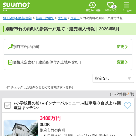
0
SUUMO[不動産/住宅]
>
新築一戸建て
>
大分県
>
別府市
>
竹の内町の新築一戸建て情報
別府市竹の内町の新築一戸建て・建売購入情報｜2026年8月
別府市/竹の内町
変更
価格未定含む｜建築条件付き土地を含む｜
変更
チェックした物件をまとめて資料請求（無料）
(
1
～
2
件目/
2
件)
●小学校目の前♪●インナーバルコニー♪●駐車場３台以上♪●回
遊型キッチン♪
3480万円
3LDK
別府市竹の内町