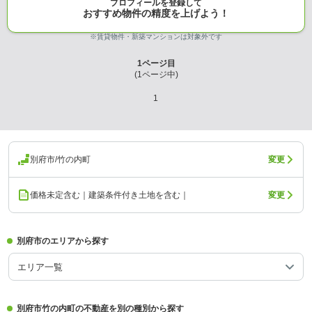
プロフィールを登録して
おすすめ物件の精度を上げよう！
※賃貸物件・新築マンションは対象外です
1
ページ目
(
1
ページ中)
1
別府市/竹の内町
変更
価格未定含む｜建築条件付き土地を含む｜
変更
別府市のエリアから探す
エリア一覧
別府市竹の内町の不動産を別の種別から探す