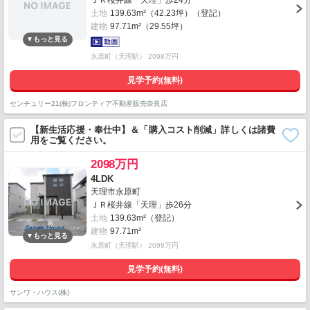
ＪＲ桜井線「天理」歩24分
土地
139.63m²（42.23坪）（登記）
建物
97.71m²（29.55坪）
永原町（天理駅） 2098万円
見学予約(無料)
センチュリー21(株)フロンティア不動産販売奈良店
【新生活応援・奉仕中】＆「購入コスト削減」詳しくは諸費
用をご覧ください。
2098万円
4LDK
天理市永原町
ＪＲ桜井線「天理」歩26分
土地
139.63m²（登記）
建物
97.71m²
永原町（天理駅） 2098万円
見学予約(無料)
サンワ・ハウス(株)