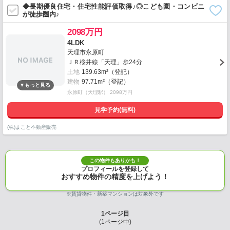
◆長期優良住宅・住宅性能評価取得♪◎こども園・コンビニ
が徒歩圏内♪
2098万円
4LDK
天理市永原町
ＪＲ桜井線「天理」歩24分
土地
139.63m²（登記）
建物
97.71m²（登記）
永原町（天理駅） 2098万円
見学予約(無料)
(株)まこと不動産販売
この物件もありかも！
プロフィールを登録して
おすすめ物件の精度を上げよう！
※賃貸物件・新築マンションは対象外です
1
ページ目
(
1
ページ中)