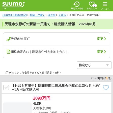
0
SUUMO[不動産/住宅]
>
新築一戸建て
>
奈良県
>
天理市
>
永原町の新築一戸建て情報
天理市永原町の新築一戸建て・建売購入情報｜2026年8月
天理市/永原町
変更
価格未定含む｜建築条件付き土地を含む｜
変更
チェックした物件をまとめて資料請求（無料）
(
1
～
3
件目/
3
件)
【お盆も営業中】隙間時間に現地集合内覧のみOK♪月々約4
～5万円台で購入可
2098万円
4LDK-
天理市永原町