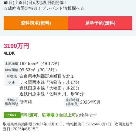
■8日(土)9日(日)現地説明会開催！
☆成約者限定特典！プレゼント情報欄へ☆
資料請求(無料)
見学予約(無料)
3190万円
4LDK
162.55m²（49.17坪）
土地面積
99.63m²（30.13坪）
建物面積
奈良県生駒郡斑鳩町目安北１
所在地
ＪＲ関西本線「法隆寺」歩17分
交通
近鉄田原本線「大輪田」歩20分
近鉄田原本線「佐味田川」歩30分
土地の
完成時期
所有権
2026年5月
権利形態
(築年月)
即引渡可、駐車場３台以上可
の物件です
POINT
取引条件有効期限 : 2027年12月31日、情報提供日 : 2026年8月7日、次回更新予
定日 : 2026年8月15日