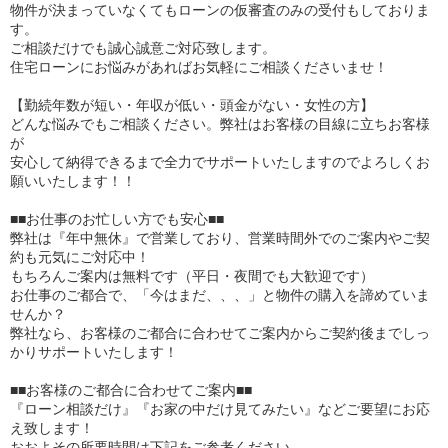
物件が決まっていなくてもローンの仮審査のみの受付もしておりま
す。
ご相談だけでも誠心誠意ご対応致します。
住宅ローンにお悩みがあればお気軽にご相談くださいませ！
【勤続年数が短い・年収が低い・頭金がない・女性の方】
どんな悩みでもご相談ください。弊社はお客様の目線に立ちお客様
が
安心して納得できるまで全力でサポートいたしますのでよろしくお
願いいたします！！
■■お仕事のお忙しい方でも安心■■
弊社は『年中無休』で営業しており、営業時間外でのご案内やご契
約も元気にご対応中！
もちろんご案内は無料です（平日・夜間でも大歓迎です）
お仕事のご都合で、「今はまだ、、、」と物件の購入を諦めていま
せんか？
弊社なら、お客様のご都合に合わせてご案内からご契約後までしっ
かりサポートいたします！
■■お客様のご都合に合わせてご案内■■
『ローン相談だけ』『お家の中だけ見てみたい』などご要望にお応
え致します！
おおよその所要時間は下記をご参考ください