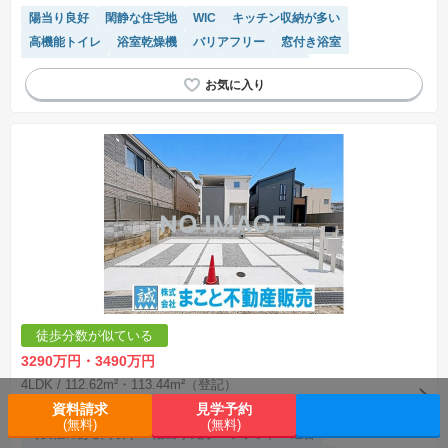
陽当り良好
閑静な住宅地
WIC
キッチン収納が多い
高機能トイレ
浴室乾燥機
バリアフリー
窓付き浴室
対面キッチン
システムキッチン
長期優良住宅
モニター付きインターホン
温水洗浄便座
トイレ2個以上
徒歩分数が似ている
3290万円・3490万円
4LDK
/ 112.62m²・113.44m²（登記）
近鉄田原本線「大輪田」歩14分
資料請求
見学予約
(無料)
(無料)
可変性のある間取り
陽当り良好
フラット35適合