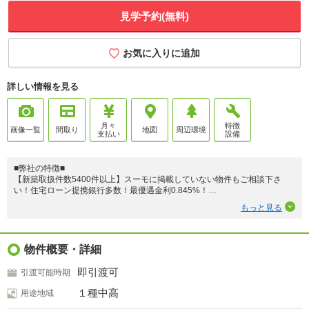
見学予約(無料)
お気に入りに追加
詳しい情報を見る
月々
特徴
画像一覧
間取り
地図
周辺環境
支払い
設備
■弊社の特徴■
【新築取扱件数5400件以上】スーモに掲載していない物件もご相談下さ
い！住宅ローン提携銀行多数！最優遇金利0.845%！
光熱費削減キャンペーン実施！
もっと見る
～当日のご案内可能～
■住宅ローン相談無料！今お持ちのローンを最大500万円まで住宅ローンと
一本化が可能！
物件概要・詳細
■住宅ローンアドバイザー有資格者等多数在籍のTV・CMでお馴染みの弊社
にご相談下さい！
即引渡可
引渡可能時期
新築物件は『住まい選びのプロフェッショナル』住まいるプラス１近畿住宅
１種中高
用途地域
流通本店にお任せ下さい！