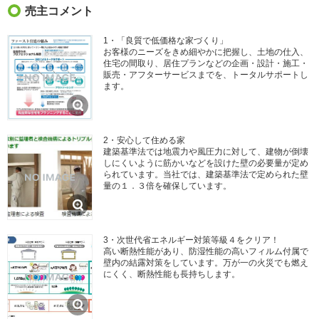
売主コメント
1・「良質で低価格な家づくり」
お客様のニーズをきめ細やかに把握し、土地の仕入、
住宅の間取り、居住プランなどの企画・設計・施工・
販売・アフターサービスまでを、トータルサポートし
ます。
2・安心して住める家
建築基準法では地震力や風圧力に対して、建物が倒壊
しにくいように筋かいなどを設けた壁の必要量が定め
られています。当社では、建築基準法で定められた壁
量の１．３倍を確保しています。
3・次世代省エネルギー対策等級４をクリア！
高い断熱性能があり、防湿性能の高いフィルム付属で
壁内の結露対策をしています。万が一の火災でも燃え
にくく、断熱性能も長持ちします。