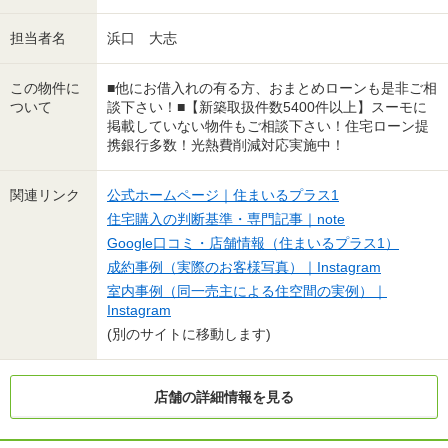
担当者名
浜口 大志
この物件に
■他にお借入れの有る方、おまとめローンも是非ご相
ついて
談下さい！■【新築取扱件数5400件以上】スーモに
掲載していない物件もご相談下さい！住宅ローン提
携銀行多数！光熱費削減対応実施中！
関連リンク
公式ホームページ｜住まいるプラス1
住宅購入の判断基準・専門記事｜note
Google口コミ・店舗情報（住まいるプラス1）
成約事例（実際のお客様写真）｜Instagram
室内事例（同一売主による住空間の実例）｜
Instagram
(別のサイトに移動します)
店舗の詳細情報を見る