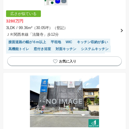
広さが似ている
3280万円
3LDK
/ 99.36m²（30.05坪）（登記）
ＪＲ関西本線「法隆寺」歩12分
接面道路の幅が６m以上
平坦地
WIC
キッチン収納が多い
高機能トイレ
窓付き浴室
対面キッチン
システムキッチン
モニター付きインターホン
温水洗浄便座
トイレ2個以上