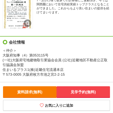
7・おかげ様で数多くのお客様にご愛顧頂き、今では
関西圏において住宅供給実績トップクラスとなること
ができました。これからもより良い住まいの提供を続
けてまいります。
会社情報
＜仲介＞
大阪府知事（4）第053115号
(一社)大阪府宅地建物取引業協会会員 (公社)近畿地区不動産公正取
引協議会加盟
住まいるプラス1(株)近畿住宅流通本店
〒573-0005 大阪府枚方市池之宮2-2-15
資料請求(無料)
見学予約(無料)
お気に入りに追加