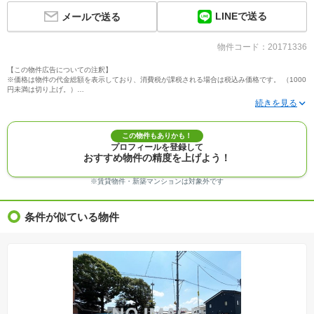
LINEで送る
メールで送る
物件コード：20171336
【この物件広告についての注釈】
※価格は物件の代金総額を表示しており、消費税が課税される場合は税込み価格です。 （1000
円未満は切り上げ。）
※写真に写っている、またはパース（絵）や間取り図に描かれている家具や車などは、特にコ
メントがない場合、販売価格に含まれません。
※敷地権利が定期借地権のものは価格に権利金を含みます。
※建築条件付き土地価格には、建物価格は含まれません。
この物件もありかも！
※物件情報は、原則として情報提供日の２日前に最終確認した情報です。
プロフィールを登録して
※完成予想図はいずれも外構、植栽、外観等実際のものとは多少異なることがあります。
おすすめ物件の精度を上げよう！
※モデルルーム・モデルハウス・展示場・ショールームの画像の場合、今回販売の物件と異な
る場合があります。
※ＣＧ合成の画像の場合、実際とは多少異なる場合があります。
※賃貸物件・新築マンションは対象外です
※物件特徴：販売戸数が複数の物件は、全ての住戸に該当しない項目もあります。
※完成後１年以上を経過した未入居物件が掲載される場合があります。ご了承ください。
※新着：物件情報が「SUUMO」に掲載された日から１週間表示されます。
条件が似ている物件
※価格更新：物件価格が変更された日から１週間表示されます。
※販売予定物件はすべて、販売開始するまで契約または予約の申込みはできません。
※購入の前には物件内容や契約条件についてご自身で十分な確認をしていただくようにお願い
いたします。
※建築条件土地の情報内に掲載されている、建物プラン例は、土地購入者の設計プランの参考
の一例であって、プランの採用可否は任意です。
※土地（建築条件なし）で「建物プラン例」が表記してある時、そのプラン例は特定の建築請
負会社によるもので、当該建築請負会社以外で建てた場合、同様のものが同価格で建てられる
とは限りません。また建築請負会社を特定するものではありません。
※建築条件付き土地とは、その土地に建築する建物の建築請負契約が、一定期間内に成立する