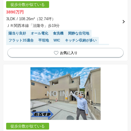
徒歩分数が似ている
3890万円
3LDK
/ 108.26m²（32.74坪）
ＪＲ関西本線「法隆寺」歩19分
陽当り良好
オール電化
食洗機
閑静な住宅地
フラット35適合
平坦地
WIC
キッチン収納が多い
浴室乾燥機
窓付き浴室
対面キッチン
システムキッチン
モニター付きインターホン
温水洗浄便座
IHクッキングヒーター
トイレ2個以上
徒歩分数が似ている