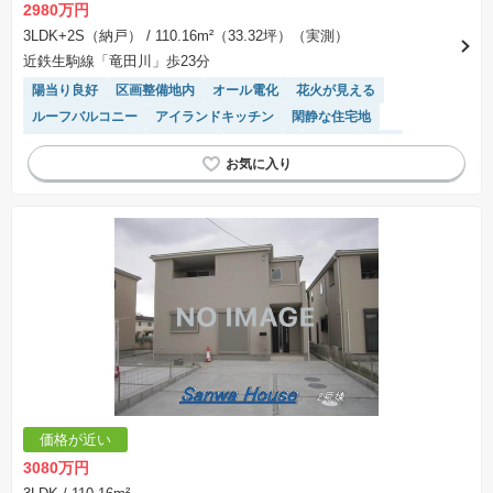
2980万円
3LDK+2S（納戸）
/ 110.16m²（33.32坪）（実測）
近鉄生駒線「竜田川」歩23分
陽当り良好
区画整備地内
オール電化
花火が見える
ルーフバルコニー
アイランドキッチン
閑静な住宅地
フラット35適合
全室南向き
山が見える
平坦地
WIC
浴室乾燥機
バリアフリー
対面キッチン
システムキッチン
長期優良住宅
モニター付きインターホン
温水洗浄便座
トイレ2個以上
価格が近い
3080万円