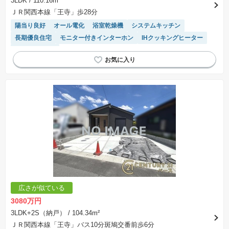
3LDK
/ 110.16m²
ＪＲ関西本線「王寺」歩28分
陽当り良好
オール電化
浴室乾燥機
システムキッチン
長期優良住宅
モニター付きインターホン
IHクッキングヒーター
トイレ2個以上
広さが似ている
3080万円
3LDK+2S（納戸）
/ 104.34m²
ＪＲ関西本線「王寺」バス10分斑鳩交番前歩6分