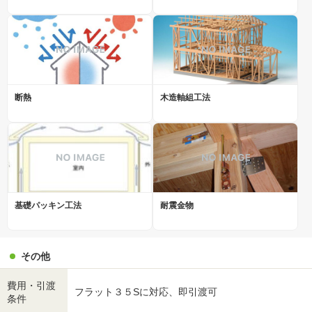
断熱
木造軸組工法
基礎パッキン工法
耐震金物
その他
費用・引渡
フラット３５Sに対応、即引渡可
条件