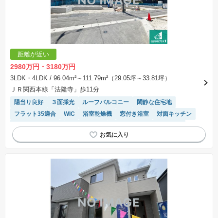
ことを条件として売買される土地のことをいいます。建築請負契約成立に向けて設計プランを
協議するため、土地購入者が自己の希望する建物の設計協議をするために必要な相当の期間の
交渉期間が設定され、その期間内で希望を満たすプランが実現できたかどうかにより結論を出
します。なお、この期間は概ね3ヶ月程度とされています。納得のいくプランが出来ず、建築請
負契約が成立しない場合、土地売買契約は白紙に戻り、土地契約にかかった代金（土地代金、
手付金など）は名目のいかんに関わらず、全て返却されます。
※課税対象物件の「価格」や「費用等」は消費税込みの「総額表示」で統一しています。
※「本体価格」とは、課税対象物件においては「消費税を除いた建物価格」と「土地価格」の
距離が近い
合計額を指します。
※課税対象物件は消費税込みの総額表示のため、不動産広告の販売価格には本体価格の金額は
2980万円・3180万円
表示されておりません。
※取引にかかる費用：物件の契約手続き、決済、引き渡し時にかかる費用を表示しています。
3LDK・4LDK
/ 96.04m²～111.79m²（29.05坪～33.81坪）
不動産会社によって表記有無が異なるため、ご自身で十分な確認をしていただくようにお願い
ＪＲ関西本線「法隆寺」歩11分
いたします。
※掲載の省エネ性能ラベル内の物件・住棟・号室名称については最新のものに変更されている
陽当り良好
３面採光
ルーフバルコニー
閑静な住宅地
場合があります。
フラット35適合
WIC
浴室乾燥機
窓付き浴室
対面キッチン
システムキッチン
長期優良住宅
モニター付きインターホン
温水洗浄便座
トイレ2個以上