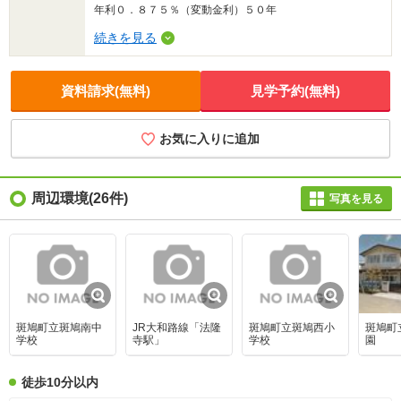
年利０．８７５％（変動金利）５０年
続きを見る
資料請求(無料)
見学予約(無料)
お気に入りに追加
周辺環境
(26件)
写真を見る
斑鳩町立斑鳩南中
JR大和路線「法隆
斑鳩町立斑鳩西小
斑鳩町
学校
寺駅」
学校
園
徒歩10分以内