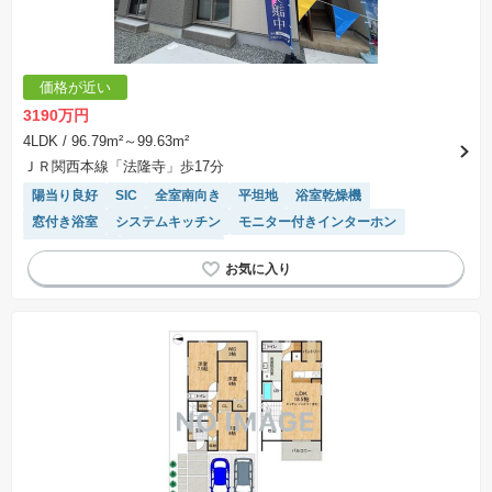
価格が近い
3190万円
4LDK
/ 96.79m²～99.63m²
ＪＲ関西本線「法隆寺」歩17分
陽当り良好
SIC
全室南向き
平坦地
浴室乾燥機
窓付き浴室
システムキッチン
モニター付きインターホン
温水洗浄便座
トイレ2個以上