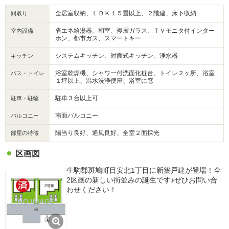
全居室収納、ＬＤＫ１５畳以上、２階建、床下収納
間取り
省エネ給湯器、和室、複層ガラス、ＴＶモニタ付インター
室内設備
ホン、都市ガス、スマートキー
システムキッチン、対面式キッチン、浄水器
キッチン
浴室乾燥機、シャワー付洗面化粧台、トイレ２ヶ所、浴室
バス・トイレ
１坪以上、温水洗浄便座、浴室に窓
駐車３台以上可
駐車・駐輪
南面バルコニー
バルコニー
陽当り良好、通風良好、全室２面採光
部屋の特徴
区画図
生駒郡斑鳩町目安北1丁目に新築戸建が登場！全
2区画の新しい街並みの誕生です♪ぜひお問い合
わせください！