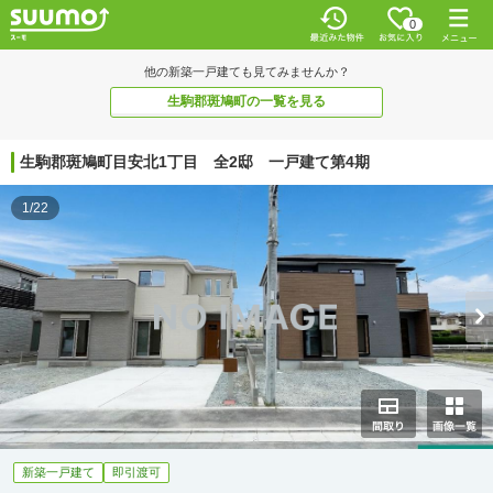
0
他の新築一戸建ても見てみませんか？
生駒郡斑鳩町の一覧を見る
生駒郡斑鳩町目安北1丁目 全2邸 一戸建て第4期
1/22
新築一戸建て
即引渡可