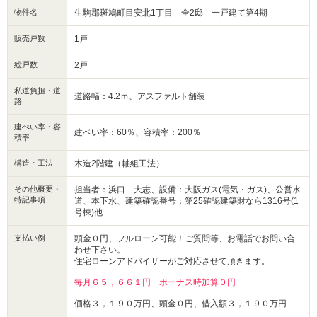
物件名
生駒郡斑鳩町目安北1丁目 全2邸 一戸建て第4期
販売戸数
1戸
総戸数
2戸
私道負担・道
道路幅：4.2ｍ、アスファルト舗装
路
建ぺい率・容
建ペい率：60％、容積率：200％
積率
構造・工法
木造2階建（軸組工法）
その他概要・
担当者：浜口 大志、設備：大阪ガス(電気・ガス)、公営水
特記事項
道、本下水、建築確認番号：第25確認建築財なら1316号(1
号棟)他
支払い例
頭金０円、フルローン可能！ご質問等、お電話でお問い合
わせ下さい。
住宅ローンアドバイザーがご対応させて頂きます。
毎月６５，６６１円 ボーナス時加算０円
価格３，１９０万円、頭金０円、借入額３，１９０万円