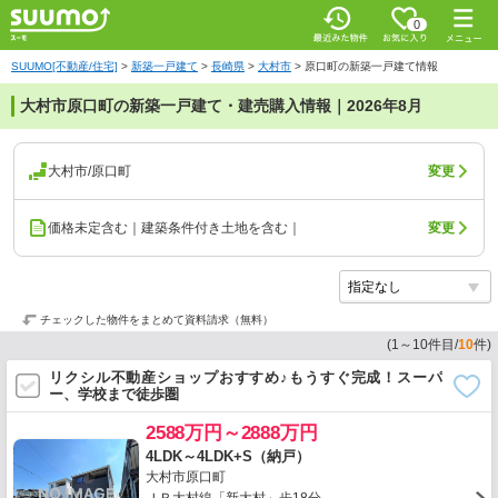
0
SUUMO[不動産/住宅]
>
新築一戸建て
>
長崎県
>
大村市
>
原口町の新築一戸建て情報
大村市原口町の新築一戸建て・建売購入情報｜2026年8月
大村市/原口町
変更
価格未定含む｜建築条件付き土地を含む｜
変更
チェックした物件をまとめて資料請求（無料）
(
1
～
10
件目/
10
件)
リクシル不動産ショップおすすめ♪もうすぐ完成！スーパ
ー、学校まで徒歩圏
2588万円～2888万円
4LDK～4LDK+S（納戸）
大村市原口町