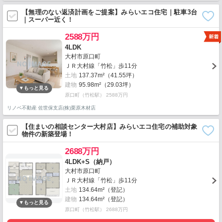
【無理のない返済計画をご提案】みらいエコ住宅｜駐車3台
｜スーパー近く！
2588万円
4LDK
大村市原口町
ＪＲ大村線「竹松」歩11分
土地
137.37m²（41.55坪）
建物
95.98m²（29.03坪）
原口町（竹松駅） 2588万円
リノベ不動産 佐世保支店(株)栗原木材店
【住まいの相談センター大村店】みらいエコ住宅の補助対象
物件の新築登場！
2688万円
4LDK+S（納戸）
大村市原口町
ＪＲ大村線「竹松」歩11分
土地
134.64m²（登記）
建物
134.64m²（登記）
原口町（竹松駅） 2688万円