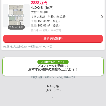
2888万円
4LDK+S（納戸）
大村市原口町
ＪＲ大村線「竹松」歩11分
土地
159.35m²（登記）
建物
102.06m²（登記）
原口町（竹松駅） 2888万円
見学予約(無料)
(有)三城土地建物住まいの相談センター大村店
この物件もありかも！
プロフィールを登録して
おすすめ物件の精度を上げよう！
※賃貸物件・新築マンションは対象外です
1
ページ目
(
1
ページ中)
1