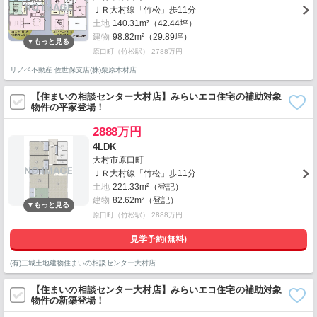
ＪＲ大村線「竹松」歩11分
土地
140.31m²（42.44坪）
建物
98.82m²（29.89坪）
原口町（竹松駅） 2788万円
リノベ不動産 佐世保支店(株)栗原木材店
【住まいの相談センター大村店】みらいエコ住宅の補助対象
物件の平家登場！
2888万円
4LDK
大村市原口町
ＪＲ大村線「竹松」歩11分
土地
221.33m²（登記）
建物
82.62m²（登記）
原口町（竹松駅） 2888万円
見学予約(無料)
(有)三城土地建物住まいの相談センター大村店
【住まいの相談センター大村店】みらいエコ住宅の補助対象
物件の新築登場！