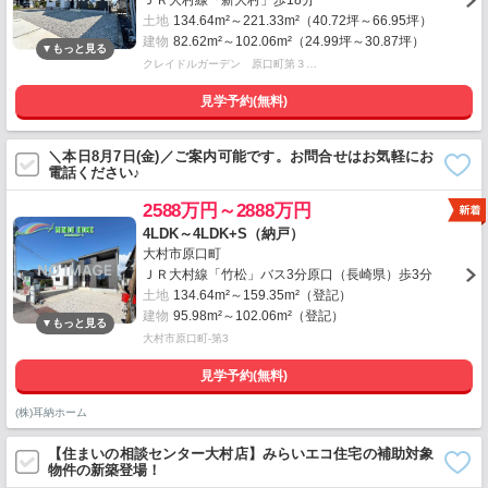
ＪＲ大村線「新大村」歩18分
土地
134.64m²～221.33m²（40.72坪～66.95坪）
建物
82.62m²～102.06m²（24.99坪～30.87坪）
クレイドルガーデン 原口町第３…
見学予約(無料)
＼本日8月7日(金)／ご案内可能です。お問合せはお気軽にお
電話ください♪
2588万円～2888万円
4LDK～4LDK+S（納戸）
大村市原口町
ＪＲ大村線「竹松」バス3分原口（長崎県）歩3分
土地
134.64m²～159.35m²（登記）
建物
95.98m²～102.06m²（登記）
大村市原口町-第3
見学予約(無料)
(株)耳納ホーム
【住まいの相談センター大村店】みらいエコ住宅の補助対象
物件の新築登場！