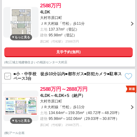
2588万円
4LDK
大村市原口町
ＪＲ大村線「竹松」歩11分
土地
137.37m²（登記）
建物
95.98m²（登記）
原口町（竹松駅） 2588万円
見学予約(無料)
(有)三城土地建物住まいの相談センター大村店
■小・中学校 徒歩10分以内■都市ガス■防犯カメラ■駐車ス
ペース3台
2588万円～2888万円
4LDK～4LDK+S（納戸）
大村市原口町
ＪＲ大村線「竹松」歩11分
土地
134.64m²～159.35m²（40.72坪～48.20坪）
建物
95.98m²～102.06m²（29.03坪～30.87坪）
原口町（竹松駅） 2588万円…
(株)アール企画