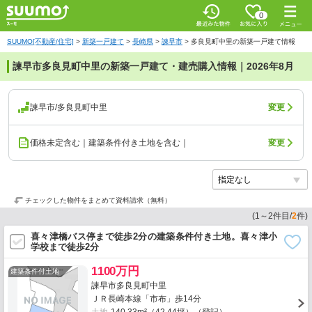
0
SUUMO[不動産/住宅]
>
新築一戸建て
>
長崎県
>
諫早市
>
多良見町中里の新築一戸建て情報
諫早市多良見町中里の新築一戸建て・建売購入情報｜2026年8月
諫早市/多良見町中里
変更
価格未定含む｜建築条件付き土地を含む｜
変更
チェックした物件をまとめて資料請求（無料）
(
1
～
2
件目/
2
件)
喜々津橋バス停まで徒歩2分の建築条件付き土地。喜々津小
学校まで徒歩2分
1100万円
建築条件付土地
諫早市多良見町中里
ＪＲ長崎本線「市布」歩14分