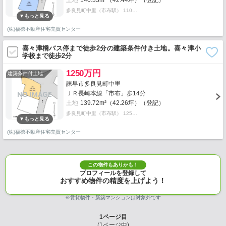
土地
140.33m²（42.44坪）（登記）
多良見町中里（市布駅） 110…
(株)福徳不動産住宅売買センター
喜々津橋バス停まで徒歩2分の建築条件付き土地。喜々津小
学校まで徒歩2分
1250万円
建築条件付土地
諫早市多良見町中里
ＪＲ長崎本線「市布」歩14分
土地
139.72m²（42.26坪）（登記）
多良見町中里（市布駅） 125…
(株)福徳不動産住宅売買センター
この物件もありかも！
プロフィールを登録して
おすすめ物件の精度を上げよう！
※賃貸物件・新築マンションは対象外です
1
ページ目
(
1
ページ中)