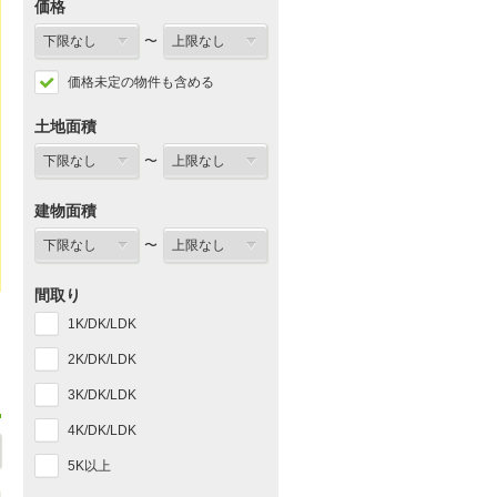
価格
〜
価格未定の物件も含める
土地面積
〜
建物面積
〜
間取り
1K/DK/LDK
2K/DK/LDK
3K/DK/LDK
4K/DK/LDK
5K以上