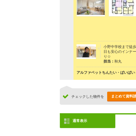
小野中学校まで徒歩
日も安心のインナー
り☆
担当：
秋丸
アルファベットちんたい・ばいばい 
まとめて資料
チェックした物件を
通常表示