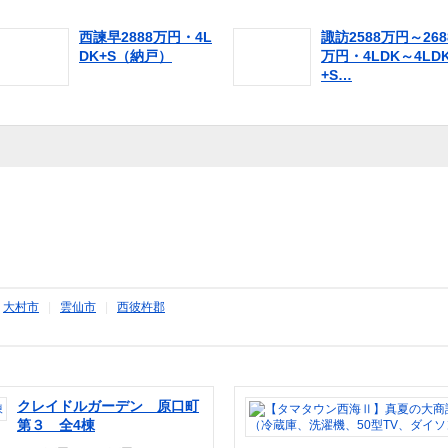
西諫早2888万円・4L
諏訪2588万円～268
DK+S（納戸）
万円・4LDK～4LD
+S…
|
大村市
|
雲仙市
|
西彼杵郡
クレイドルガーデン 原口町
第３ 全4棟