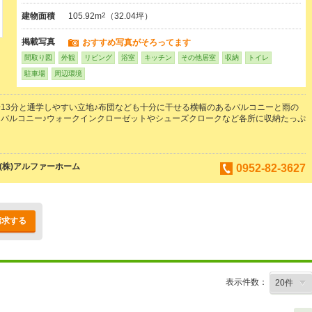
建物面積
105.92m
2
（32.04坪）
掲載写真
おすすめ写真がそろってます
間取り図
外観
リビング
浴室
キッチン
その他居室
収納
トイレ
駐車場
周辺環境
13分と通学しやすい立地♪布団なども十分に干せる横幅のあるバルコニーと雨の
バルコニー♪ウォークインクローゼットやシューズクロークなど各所に収納たっぷ
(株)アルファーホーム
0952-82-3627
請求する
表示件数：