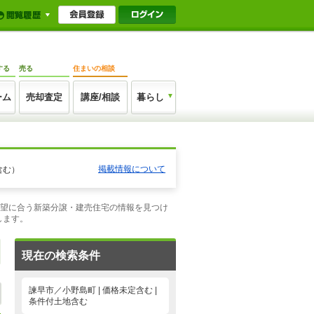
する
売る
住まいの相談
ーム
売却査定
講座/相談
暮らし
掲載情報について
含む）
希望に合う新築分譲・建売住宅の情報を見つけ
します。
現在の検索条件
諫早市／小野島町 | 価格未定含む |
条件付土地含む