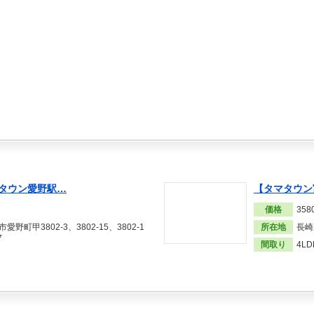
タウン愛野駅…
【タマタウン
価格
35
野町甲3802-3、3802-15、3802-1
所在地
長崎
7
間取り
4LD