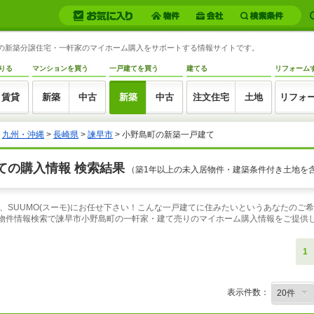
島町の新築分譲住宅・一軒家のマイホーム購入をサポートする情報サイトです。
りる
マンションを買う
一戸建てを買う
建てる
リフォーム
賃貸
新築
中古
新築
中古
注文住宅
土地
リフォ
>
九州・沖縄
>
長崎県
>
諫早市
> 小野島町の新築一戸建て
ての購入情報 検索結果
（築1年以上の未入居物件・建築条件付き土地を
、SUUMO(スーモ)にお任せ下さい！こんな一戸建てに住みたいというあなたのご
の物件情報検索で諫早市小野島町の一軒家・建て売りのマイホーム購入情報をご提供
1
表示件数：