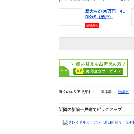
新大村2788万円・4L
DK+S（納戸）
価格更新
近くのエリアで探す：
藤津郡
|
長崎市
近隣の新築一戸建てピックアップ