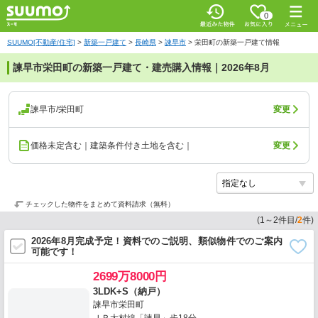
0
SUUMO[不動産/住宅]
>
新築一戸建て
>
長崎県
>
諫早市
>
栄田町の新築一戸建て情報
諫早市栄田町の新築一戸建て・建売購入情報｜2026年8月
諫早市/栄田町
変更
価格未定含む｜建築条件付き土地を含む｜
変更
チェックした物件をまとめて資料請求（無料）
(
1
～
2
件目/
2
件)
2026年8月完成予定！資料でのご説明、類似物件でのご案内
可能です！
2699万8000円
3LDK+S（納戸）
諫早市栄田町