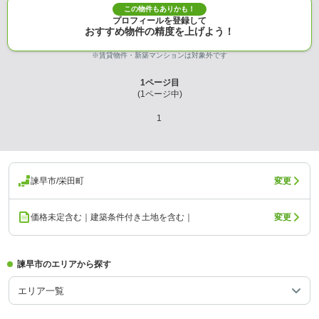
この物件もありかも！
プロフィールを登録して
おすすめ物件の精度を上げよう！
※賃貸物件・新築マンションは対象外です
1
ページ目
(
1
ページ中)
1
諫早市/栄田町
変更
価格未定含む｜建築条件付き土地を含む｜
変更
諫早市のエリアから探す
エリア一覧