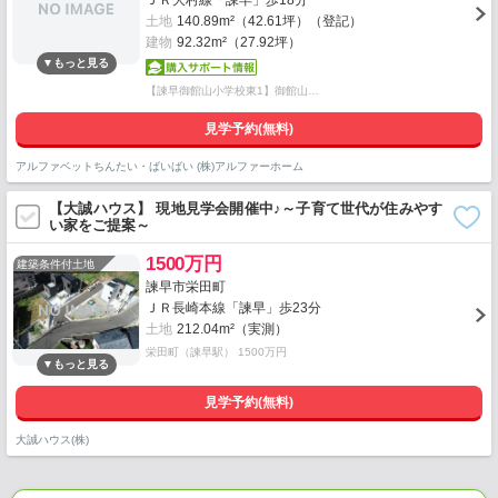
ＪＲ大村線「諫早」歩18分
土地
140.89m²（42.61坪）（登記）
建物
92.32m²（27.92坪）
【諫早御館山小学校東1】御館山…
見学予約(無料)
アルファベットちんたい・ばいばい (株)アルファーホーム
【大誠ハウス】 現地見学会開催中♪～子育て世代が住みやす
い家をご提案～
1500万円
建築条件付土地
諫早市栄田町
ＪＲ長崎本線「諫早」歩23分
土地
212.04m²（実測）
栄田町（諫早駅） 1500万円
見学予約(無料)
大誠ハウス(株)