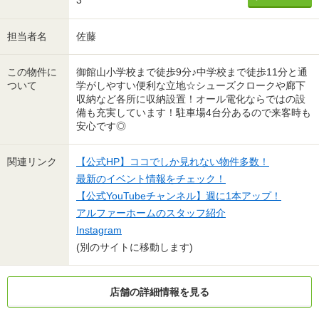
3
担当者名
佐藤
この物件に
御館山小学校まで徒歩9分♪中学校まで徒歩11分と通
ついて
学がしやすい便利な立地☆シューズクロークや廊下
収納など各所に収納設置！オール電化ならではの設
備も充実しています！駐車場4台分あるので来客時も
安心です◎
関連リンク
【公式HP】ココでしか見れない物件多数！
最新のイベント情報をチェック！
【公式YouTubeチャンネル】週に1本アップ！
アルファーホームのスタッフ紹介
Instagram
(別のサイトに移動します)
店舗の詳細情報を見る