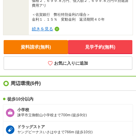
価格２，６９９.８万円、借入額２，６９９.８万円※別途諸
費用アリ
＜佐賀銀行 弊社特別金利の場合＞
金利１．１５％ 変動金利 返済期間４０年
続きを見る
資料請求(無料)
見学予約(無料)
お気に入りに追加
周辺環境
(6件)
徒歩10分以内
小学校
諫早市立御館山小学校まで700m (徒歩9分)
ドラッグストア
ヤングビーナスいさはやまで766m (徒歩10分)