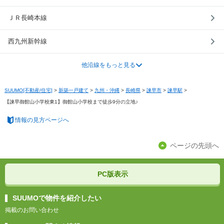
ＪＲ長崎本線
西九州新幹線
他沿線をもっと見る
SUUMO[不動産/住宅]
>
新築一戸建て
>
九州・沖縄
>
長崎県
>
諫早市
>
諫早駅
>
【諫早御館山小学校東1】御館山小学校まで徒歩9分の立地♪
情報の見方ページへ
ページの先頭へ
PC版表示
SUUMOで物件を紹介したい
掲載のお問い合わせ