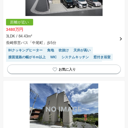
距離が近い
3480万円
3LDK
/ 84.43m²
長崎県営バス「中尾町」歩5分
IHクッキングヒーター
角地
吹抜け
天井が高い
接面道路の幅が６m以上
WIC
システムキッチン
窓付き浴室
平坦地
閑静な住宅地
食洗機
陽当り良好
EV充電器
高機能トイレ
浴室乾燥機
トイレ2個以上
オール電化
温水洗浄便座
対面キッチン
モニター付きインターホン