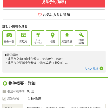
見学予約(無料)
お気に入りに追加
詳しい情報を見る
月々
特徴
画像一覧
間取り
地図
周辺環境
支払い
設備
■周辺環境
・諫早市立御館山小学校まで徒歩9分（700m）
・諫早市立明峰中学校まで徒歩11分（800m）
・ファミリーマート諫早栄田店まで車で3分（850m）
もっと見る
■物件情報
・オール電化
・駐車場4台
物件概要・詳細
・2階トイレ設置
・シューズクローク
相談
引渡可能時期
・照明、エアコン1基設置済み！
・食洗機、浴室乾燥機付きで家事の時短に！
１種低層
用途地域
・断熱等性能等級5等級