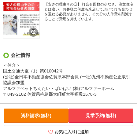
【安さの理由その③】 打合せ回数の少なさ。注文住宅
とは違い、お客様に何度も来店して頂いて打ち合わせ
を重ねる必要がありません。その分の人件費を削減す
ることで費用を抑えています。
会社情報
＜仲介＞
国土交通大臣（1）第010042号
(公社)全日本不動産協会佐賀県本部会員 (一社)九州不動産公正取引
協議会加盟
アルファベットちんたい・ばいばい (株)アルファーホーム
〒849-2102 佐賀県杵島郡大町町大字福母1578-3
資料請求(無料)
見学予約(無料)
お気に入りに追加