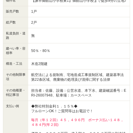
物件名
【諫早御館山小学校東1】御館山小学校まで徒歩9分の立地♪
■2026年8月完成予定
※工期の影響で変更になる可能性がございます。
販売戸数
1戸
平日のご予約もOK！開催時間／10:00～18:00（火・水定休）
ご予約状況により、ご希望に添えない場合がございます。予めご了承下さ
総戸数
2戸
い。
私道負担・道
無
路
建ぺい率・容
50％・80％
積率
構造・工法
木造2階建
その他制限事
航空法による規制有、宅地造成工事規制区域、建築基準法
項
第22条区域、廃棄物の処理及び清掃に関する法律
その他概要・
担当者：佐藤、設備：公営水道、本下水、建築確認番号：E
特記事項
RI-26007948、駐車場：カースペース
支払い例
◆弊社特別金利１．１５％◆
フルローンOK！ご質問等はお電話で！
毎月（年１２回）４５，４９６円 ボーナス払い１４８，
４８４円(年２回)