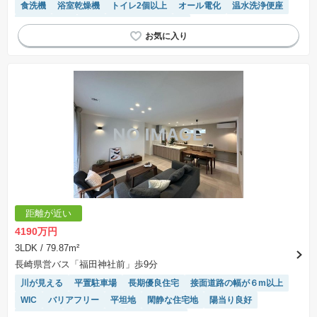
食洗機
浴室乾燥機
トイレ2個以上
オール電化
温水洗浄便座
対面キッチン
モニター付きインターホン
距離が近い
4190万円
3LDK
/ 79.87m²
長崎県営バス「福田神社前」歩9分
川が見える
平置駐車場
長期優良住宅
接面道路の幅が６m以上
WIC
バリアフリー
平坦地
閑静な住宅地
陽当り良好