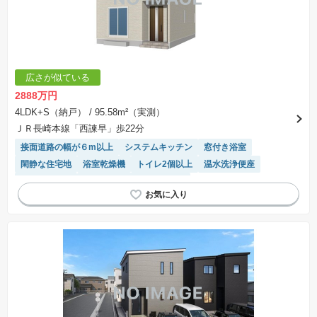
広さが似ている
2888万円
4LDK+S（納戸）
/ 95.58m²（実測）
ＪＲ長崎本線「西諫早」歩22分
接面道路の幅が６m以上
システムキッチン
窓付き浴室
閑静な住宅地
浴室乾燥機
トイレ2個以上
温水洗浄便座
対面キッチン
モニター付きインターホン