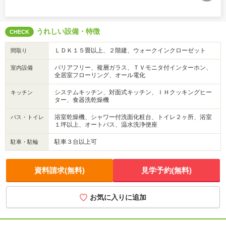
うれしい設備・特徴
CHECK
ＬＤＫ１５畳以上、２階建、ウォークインクローゼット
間取り
バリアフリー、複層ガラス、ＴＶモニタ付インターホン、
室内設備
全居室フローリング、オール電化
システムキッチン、対面式キッチン、ＩＨクッキングヒー
キッチン
ター、食器洗乾燥機
浴室乾燥機、シャワー付洗面化粧台、トイレ２ヶ所、浴室
バス・トイレ
１坪以上、オートバス、温水洗浄便座
駐車３台以上可
駐車・駐輪
資料請求(無料)
見学予約(無料)
お気に入りに追加