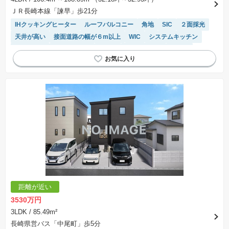
ＪＲ長崎本線「諫早」歩21分
IHクッキングヒーター
ルーフバルコニー
角地
SIC
２面採光
天井が高い
接面道路の幅が６m以上
WIC
システムキッチン
窓付き浴室
バリアフリー
平坦地
閑静な住宅地
食洗機
陽当り良好
キッチン収納が多い
浴室乾燥機
トイレ2個以上
オール電化
温水洗浄便座
距離が近い
3530万円
3LDK
/ 85.49m²
長崎県営バス「中尾町」歩5分