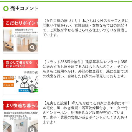
売主コメント
【女性目線の家づくり】 私たちは女性スタッフと共に
間取り作成を行い、女性目線・女性ならではの気配り
で、ご家族が幸せを感じられる住まいづくりを目指し
ています。
【フラット35S適合物件】 建築基準法やフラット35S
に適合するお家を建てるのはもちろんのこと、そこか
らさらに費用をかけ、外部の検査員と一緒に全部で10
の検査を行い、合格したお家のみ販売しております。
【充実した設備】 私たちが建てるお家は基本的にオー
ル電化、追い炊き機能・浴室乾燥機付き、モニター付
きインターホン、照明器具など設備が充実していま
す。家事・費用の負担が減るポイントがたくさんあり
ますよ♪