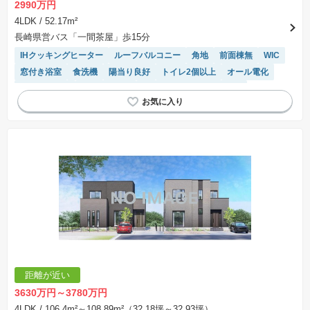
2990万円
4LDK
/ 52.17m²
長崎県営バス「一間茶屋」歩15分
IHクッキングヒーター
ルーフバルコニー
角地
前面棟無
WIC
窓付き浴室
食洗機
陽当り良好
トイレ2個以上
オール電化
温水洗浄便座
対面キッチン
モニター付きインターホン
距離が近い
3630万円～3780万円
4LDK
/ 106.4m²～108.89m²（32.18坪～32.93坪）