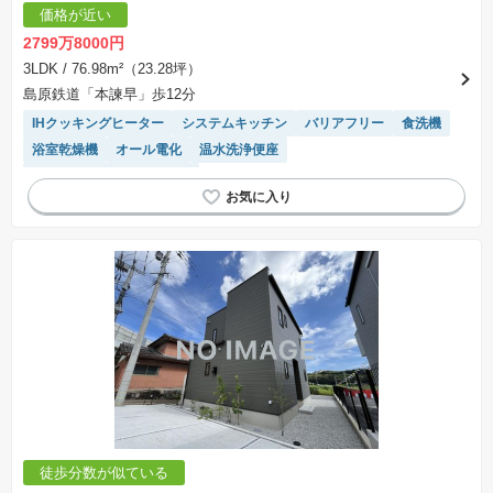
価格が近い
2799万8000円
3LDK
/ 76.98m²（23.28坪）
島原鉄道「本諫早」歩12分
IHクッキングヒーター
システムキッチン
バリアフリー
食洗機
浴室乾燥機
オール電化
温水洗浄便座
モニター付きインターホン
徒歩分数が似ている