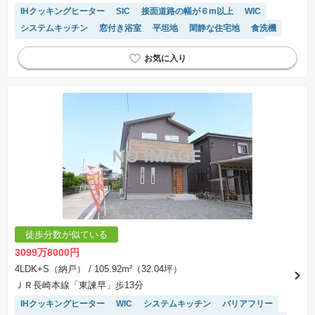
IHクッキングヒーター
SIC
接面道路の幅が６m以上
WIC
システムキッチン
窓付き浴室
平坦地
閑静な住宅地
食洗機
キッチン収納が多い
EV充電器
高機能トイレ
浴室乾燥機
トイレ2個以上
オール電化
温水洗浄便座
対面キッチン
モニター付きインターホン
徒歩分数が似ている
3099万8000円
4LDK+S（納戸）
/ 105.92m²（32.04坪）
ＪＲ長崎本線「東諫早」歩13分
IHクッキングヒーター
WIC
システムキッチン
バリアフリー