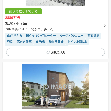
徒歩分数が似ている
2880万円
3LDK
/ 44.71m²
長崎県営バス「一間茶屋」歩15分
山が見える
IHクッキングヒーター
ルーフバルコニー
前面棟無
WIC
窓付き浴室
食洗機
陽当り良好
トイレ2個以上
オール電化
温水洗浄便座
対面キッチン
モニター付きインターホン