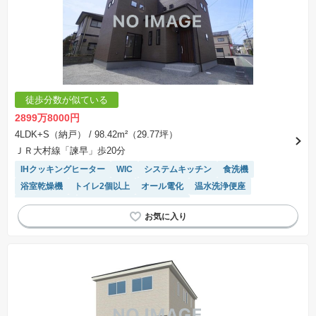
とは限りません。また建築請負会社を特定するものではありません。
※建築条件付き土地とは、その土地に建築する建物の建築請負契約が、一定期間内に成立する
ことを条件として売買される土地のことをいいます。建築請負契約成立に向けて設計プランを
協議するため、土地購入者が自己の希望する建物の設計協議をするために必要な相当の期間の
交渉期間が設定され、その期間内で希望を満たすプランが実現できたかどうかにより結論を出
します。なお、この期間は概ね3ヶ月程度とされています。納得のいくプランが出来ず、建築請
負契約が成立しない場合、土地売買契約は白紙に戻り、土地契約にかかった代金（土地代金、
手付金など）は名目のいかんに関わらず、全て返却されます。
※課税対象物件の「価格」や「費用等」は消費税込みの「総額表示」で統一しています。
※「本体価格」とは、課税対象物件においては「消費税を除いた建物価格」と「土地価格」の
徒歩分数が似ている
合計額を指します。
※課税対象物件は消費税込みの総額表示のため、不動産広告の販売価格には本体価格の金額は
2899万8000円
表示されておりません。
※取引にかかる費用：物件の契約手続き、決済、引き渡し時にかかる費用を表示しています。
4LDK+S（納戸）
/ 98.42m²（29.77坪）
不動産会社によって表記有無が異なるため、ご自身で十分な確認をしていただくようにお願い
ＪＲ大村線「諫早」歩20分
いたします。
※掲載の省エネ性能ラベル内の物件・住棟・号室名称については最新のものに変更されている
IHクッキングヒーター
WIC
システムキッチン
食洗機
場合があります。
浴室乾燥機
トイレ2個以上
オール電化
温水洗浄便座
対面キッチン
モニター付きインターホン