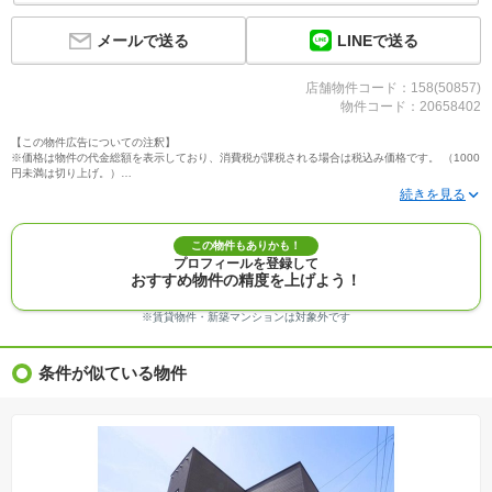
LINEで送る
メールで送る
店舗物件コード：158(50857)
物件コード：20658402
【この物件広告についての注釈】
※価格は物件の代金総額を表示しており、消費税が課税される場合は税込み価格です。 （1000
円未満は切り上げ。）
※写真に写っている、またはパース（絵）や間取り図に描かれている家具や車などは、特にコ
メントがない場合、販売価格に含まれません。
※敷地権利が定期借地権のものは価格に権利金を含みます。
※建築条件付き土地価格には、建物価格は含まれません。
この物件もありかも！
※物件情報は、原則として情報提供日の２日前に最終確認した情報です。
プロフィールを登録して
※完成予想図はいずれも外構、植栽、外観等実際のものとは多少異なることがあります。
おすすめ物件の精度を上げよう！
※モデルルーム・モデルハウス・展示場・ショールームの画像の場合、今回販売の物件と異な
る場合があります。
※ＣＧ合成の画像の場合、実際とは多少異なる場合があります。
※賃貸物件・新築マンションは対象外です
※物件特徴：販売戸数が複数の物件は、全ての住戸に該当しない項目もあります。
※完成後１年以上を経過した未入居物件が掲載される場合があります。ご了承ください。
※新着：物件情報が「SUUMO」に掲載された日から１週間表示されます。
条件が似ている物件
※価格更新：物件価格が変更された日から１週間表示されます。
※販売予定物件はすべて、販売開始するまで契約または予約の申込みはできません。
※購入の前には物件内容や契約条件についてご自身で十分な確認をしていただくようにお願い
いたします。
※建築条件土地の情報内に掲載されている、建物プラン例は、土地購入者の設計プランの参考
の一例であって、プランの採用可否は任意です。
※土地（建築条件なし）で「建物プラン例」が表記してある時、そのプラン例は特定の建築請
負会社によるもので、当該建築請負会社以外で建てた場合、同様のものが同価格で建てられる