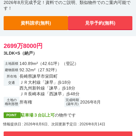
2026年8月完成予定！資料でのご説明、類似物件でのご案内可能で
す！
資料請求(無料)
見学予約(無料)
2699万8000円
3LDK+S（納戸）
140.89m²（42.61坪）（登記）
土地面積
92.32m²（27.92坪）
建物面積
長崎県諫早市栄田町
所在地
ＪＲ大村線「諫早」歩18分
交通
西九州新幹線「諫早」歩18分
ＪＲ長崎本線「西諫早」歩48分
土地の
完成時期
所有権
2026年8月
権利形態
(築年月)
駐車場３台以上可
の物件です
POINT
情報提供日 : 2026年8月6日、次回更新予定日 : 2026年8月14日