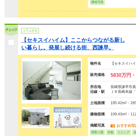
構造写真
コラム付き
【セキスイハイム】ここからつながる新し
い暮らし。発展し続ける街、西諫早。
物件名
【セキスイハイ
販売価格
5830万円・
所在地
長崎県諫早市真崎
沿線・駅
ＪＲ長崎本線「
土地面積
195.42m
2
・265
建物面積
109.43m
2
・112
掲載写真
おすすめ写
間取り図
外観
リビング