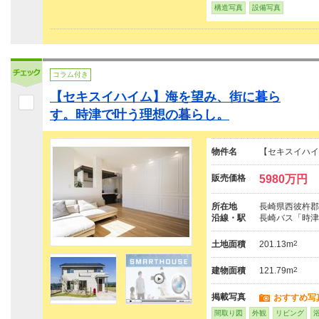
構造写真
設備写真
コラム付き
【セキスイハイム】海を望み、街に暮ら
す。時津で叶う理想の暮らし。
物件名
【セキスイハイ
販売価格
5980万円
所在地
長崎県西彼杵郡
沿線・駅
長崎バス「時津
土地面積
201.13m
2
建物面積
121.79m
2
掲載写真
おすすめ写
間取り図
外観
リビング