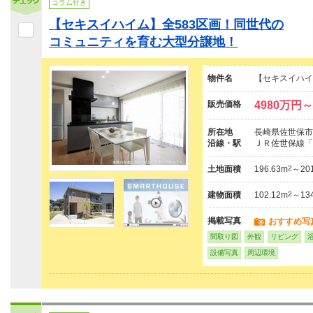
コラム付き
【セキスイハイム】全583区画！同世代の
コミュニティを育む大型分譲地！
物件名
【セキスイハイ
販売価格
4980万円～
所在地
長崎県佐世保市ひ
沿線・駅
ＪＲ佐世保線「
土地面積
196.63m
2
～201
建物面積
102.12m
2
～134
掲載写真
おすすめ写
間取り図
外観
リビング
設備写真
周辺環境