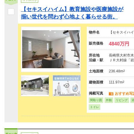
【セキスイハイム】教育施設や医療施設が
揃い世代を問わず心地よく暮らせる街。
物件名
【セキスイハイ
販売価格
4840万円
所在地
長崎県大村市木場
沿線・駅
ＪＲ大村線「岩
土地面積
236.48m
2
建物面積
111.97m
2
掲載写真
おすすめ写
間取り図
外観
リビング
トイレ