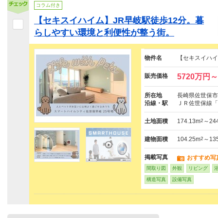
コラム付き
【セキスイハイム】JR早岐駅徒歩12分。暮
らしやすい環境と利便性が整う街。
物件名
【セキスイハイ
販売価格
5720万円～
所在地
長崎県佐世保市
沿線・駅
ＪＲ佐世保線「
土地面積
174.13m
2
～244
建物面積
104.25m
2
～135
掲載写真
おすすめ写
間取り図
外観
リビング
構造写真
設備写真