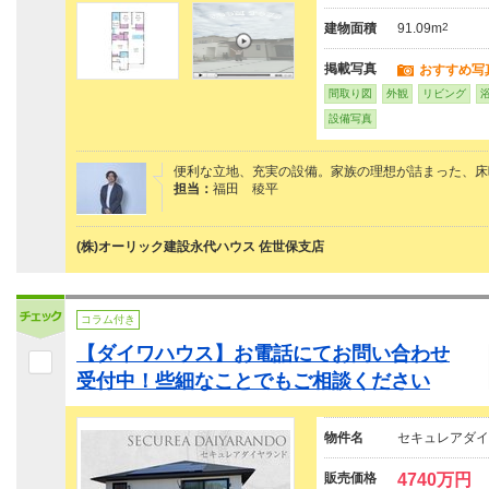
建物面積
91.09m
2
掲載写真
おすすめ写
間取り図
外観
リビング
設備写真
便利な立地、充実の設備。家族の理想が詰まった、床
担当：
福田 稜平
(株)オーリック建設永代ハウス 佐世保支店
コラム付き
【ダイワハウス】お電話にてお問い合わせ
受付中！些細なことでもご相談ください
物件名
セキュレアダイ
販売価格
4740万円