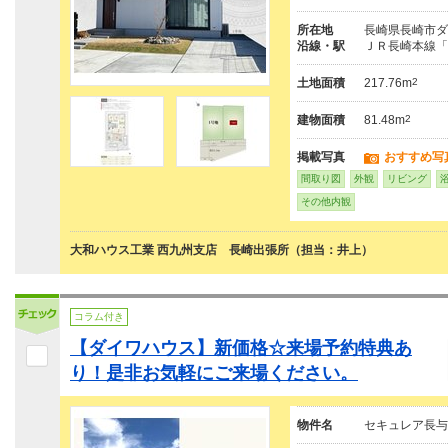
所在地
長崎県長崎市ダ
沿線・駅
ＪＲ長崎本線「長
土地面積
217.76m
2
建物面積
81.48m
2
掲載写真
おすすめ写
間取り図
外観
リビング
その他内観
大和ハウス工業 西九州支店 長崎出張所（担当：井上）
コラム付き
【ダイワハウス】新価格☆来場予約特典あ
り！是非お気軽にご来場ください。
物件名
セキュレア長与