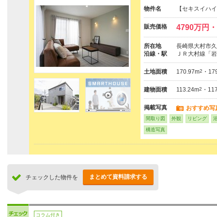
物件名
【セキスイハイ
販売価格
4790万円・
所在地
長崎県大村市久原
沿線・駅
ＪＲ大村線「岩
土地面積
170.97m
2
・179
建物面積
113.24m
2
・117
掲載写真
おすすめ写
間取り図
外観
リビング
構造写真
まとめて資料請求する
チェックした物件を
コラム付き