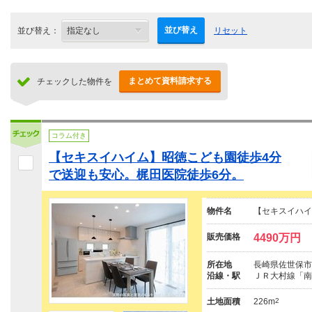
並び替え
並び替え：
リセット
まとめて資料請求する
チェックした物件を
コラム付き
【セキスイハイム】昭徳こども園徒歩4分
で送迎も安心。梶田医院徒歩6分。
物件名
【セキスイハイ
販売価格
4490万円
所在地
長崎県佐世保市
沿線・駅
ＪＲ大村線「南
土地面積
226m
2