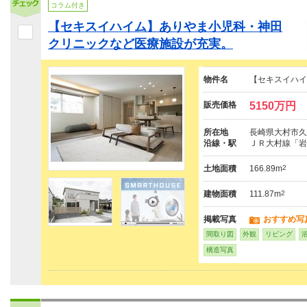
コラム付き
【セキスイハイム】ありやま小児科・神田
クリニックなど医療施設が充実。
物件名
【セキスイハイ
販売価格
5150万円
所在地
長崎県大村市久原２
沿線・駅
ＪＲ大村線「岩
土地面積
166.89m
2
建物面積
111.87m
2
掲載写真
おすすめ写
間取り図
外観
リビング
構造写真