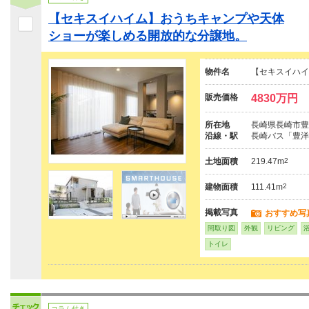
【セキスイハイム】おうちキャンプや天体
ショーが楽しめる開放的な分譲地。
物件名
【セキスイハイ
販売価格
4830万円
所在地
長崎県長崎市豊洋
沿線・駅
長崎バス「豊洋
土地面積
219.47m
2
建物面積
111.41m
2
掲載写真
おすすめ写
間取り図
外観
リビング
トイレ
コラム付き