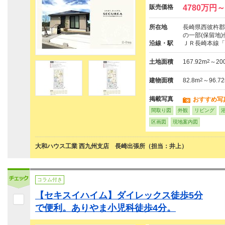
販売価格
4780万円～
所在地
長崎県西彼杵郡長
の一部(保留地)
沿線・駅
ＪＲ長崎本線「
土地面積
167.92m
2
～200
建物面積
82.8m
2
～96.7
掲載写真
おすすめ写
間取り図
外観
リビング
区画図
現地案内図
大和ハウス工業 西九州支店 長崎出張所（担当：井上）
コラム付き
【セキスイハイム】ダイレックス徒歩5分
で便利。ありやま小児科徒歩4分。