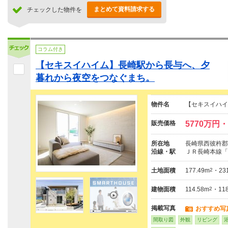
まとめて資料請求する
チェックした物件を
コラム付き
【セキスイハイム】長崎駅から長与へ、夕
暮れから夜空をつなぐまち。
物件名
【セキスイハイ
販売価格
5770万円・
所在地
長崎県西彼杵郡長
沿線・駅
ＪＲ長崎本線「
土地面積
177.49m
2
・231
建物面積
114.58m
2
・118
掲載写真
おすすめ写
間取り図
外観
リビング