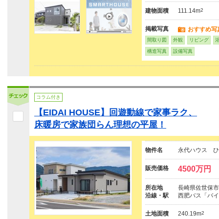
建物面積
111.14m
2
掲載写真
おすすめ写
間取り図
外観
リビング
構造写真
設備写真
コラム付き
【EIDAI HOUSE】回遊動線で家事ラク、
床暖房で家族団らん理想の平屋！
物件名
永代ハウス ひ
販売価格
4500万円
所在地
長崎県佐世保市
沿線・駅
西肥バス「バイ
土地面積
240.19m
2