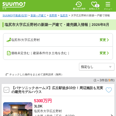
0
SUUMO[不動産/住宅]
>
新築一戸建て
>
長野県
>
塩尻市
>
大字広丘野村の新築一戸建て情報
塩尻市大字広丘野村の新築一戸建て・建売購入情報｜2026年8月
塩尻市/大字広丘野村
変更
価格未定含む｜建築条件付き土地を含む｜
変更
チェックした物件をまとめて資料請求（無料）
(
1
～
3
件目/
3
件)
【パナソニックホームズ】広丘駅徒歩10分！周辺施設も充実
の建売モデルハウス
5300万円
3LDK
塩尻市大字広丘野村