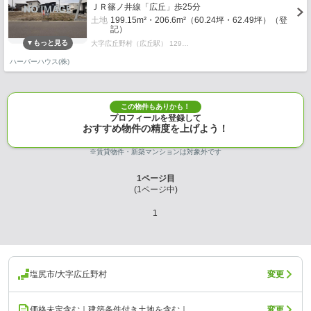
ＪＲ篠ノ井線「広丘」歩25分
土地
199.15m²・206.6m²（60.24坪・62.49坪）（登
記）
大字広丘野村（広丘駅） 129…
ハーバーハウス(株)
この物件もありかも！
プロフィールを登録して
おすすめ物件の精度を上げよう！
※賃貸物件・新築マンションは対象外です
1
ページ目
(
1
ページ中)
1
塩尻市/大字広丘野村
変更
価格未定含む｜建築条件付き土地を含む｜
変更