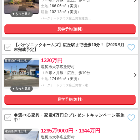
ＪＲ篠ノ井線「広丘」歩10分
土地
166.06m²（実測）
建物
102.13m²（実測）
パークナードテラス広丘野村建売…
見学予約(無料)
【パナソニックホームズ】広丘駅まで徒歩10分！【2026.9月
末完成予定】
1320万円
建築条件付土地
塩尻市大字広丘野村
ＪＲ篠ノ井線「広丘」歩10分
土地
174.66m²（実測）
パークナードテラス広丘野村（建…
見学予約(無料)
◆選べる家具・家電4万円分プレゼントキャンペーン実施
中！
1295万9000円・1344万円
建築条件付土地
塩尻市大字広丘野村