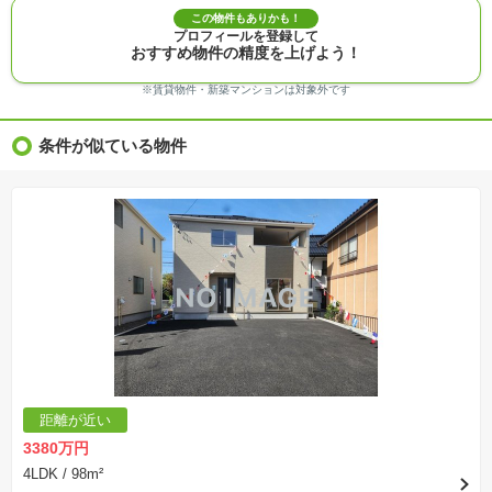
※建築条件付き土地価格には、建物価格は含まれません。
この物件もありかも！
※物件情報は、原則として情報提供日の２日前に最終確認した情報です。
プロフィールを登録して
※完成予想図はいずれも外構、植栽、外観等実際のものとは多少異なることがあります。
おすすめ物件の精度を上げよう！
※モデルルーム・モデルハウス・展示場・ショールームの画像の場合、今回販売の物件と異な
る場合があります。
※ＣＧ合成の画像の場合、実際とは多少異なる場合があります。
※賃貸物件・新築マンションは対象外です
※物件特徴：販売戸数が複数の物件は、全ての住戸に該当しない項目もあります。
※完成後１年以上を経過した未入居物件が掲載される場合があります。ご了承ください。
※新着：物件情報が「SUUMO」に掲載された日から１週間表示されます。
条件が似ている物件
※価格更新：物件価格が変更された日から１週間表示されます。
※販売予定物件はすべて、販売開始するまで契約または予約の申込みはできません。
※購入の前には物件内容や契約条件についてご自身で十分な確認をしていただくようにお願い
いたします。
※建築条件土地の情報内に掲載されている、建物プラン例は、土地購入者の設計プランの参考
の一例であって、プランの採用可否は任意です。
※土地（建築条件なし）で「建物プラン例」が表記してある時、そのプラン例は特定の建築請
負会社によるもので、当該建築請負会社以外で建てた場合、同様のものが同価格で建てられる
とは限りません。また建築請負会社を特定するものではありません。
※建築条件付き土地とは、その土地に建築する建物の建築請負契約が、一定期間内に成立する
ことを条件として売買される土地のことをいいます。建築請負契約成立に向けて設計プランを
協議するため、土地購入者が自己の希望する建物の設計協議をするために必要な相当の期間の
交渉期間が設定され、その期間内で希望を満たすプランが実現できたかどうかにより結論を出
します。なお、この期間は概ね3ヶ月程度とされています。納得のいくプランが出来ず、建築請
負契約が成立しない場合、土地売買契約は白紙に戻り、土地契約にかかった代金（土地代金、
手付金など）は名目のいかんに関わらず、全て返却されます。
※課税対象物件の「価格」や「費用等」は消費税込みの「総額表示」で統一しています。
※「本体価格」とは、課税対象物件においては「消費税を除いた建物価格」と「土地価格」の
距離が近い
合計額を指します。
※課税対象物件は消費税込みの総額表示のため、不動産広告の販売価格には本体価格の金額は
3380万円
表示されておりません。
※取引にかかる費用：物件の契約手続き、決済、引き渡し時にかかる費用を表示しています。
4LDK
/ 98m²
不動産会社によって表記有無が異なるため、ご自身で十分な確認をしていただくようにお願い