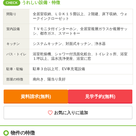
うれしい設備・特徴
CHECK
全居室収納、ＬＤＫ１５畳以上、２階建、床下収納、ウォ
間取り
ークインクローゼット
ＴＶモニタ付インターホン、全居室複層ガラスか複層サッ
室内設備
シ、都市ガス、スマートキー
システムキッチン、対面式キッチン、浄水器
キッチン
浴室乾燥機、シャワー付洗面化粧台、トイレ２ヶ所、浴室
バス・トイレ
１坪以上、温水洗浄便座、浴室に窓
駐車３台以上可、EV車充電設備
駐車・駐輪
南向き、陽当り良好
部屋の特徴
資料請求(無料)
見学予約(無料)
お気に入りに追加
物件の特徴