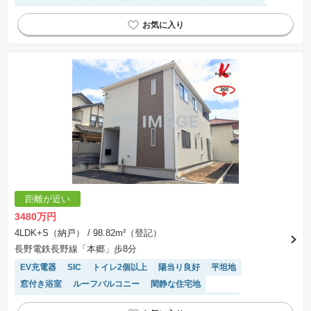
温水洗浄便座
浴室乾燥機
システムキッチン
対面キッチン
距離が近い
3480万円
4LDK+S（納戸）
/ 98.82m²（登記）
長野電鉄長野線「本郷」歩8分
EV充電器
SIC
トイレ2個以上
陽当り良好
平坦地
窓付き浴室
ルーフバルコニー
閑静な住宅地
モニター付きインターホン
温水洗浄便座
浴室乾燥機