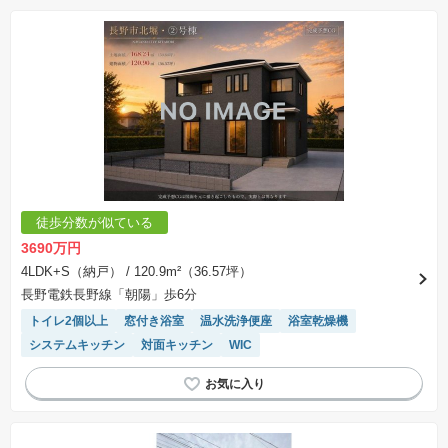
徒歩分数が似ている
3690万円
4LDK+S（納戸）
/ 120.9m²（36.57坪）
長野電鉄長野線「朝陽」歩6分
トイレ2個以上
窓付き浴室
温水洗浄便座
浴室乾燥機
システムキッチン
対面キッチン
WIC