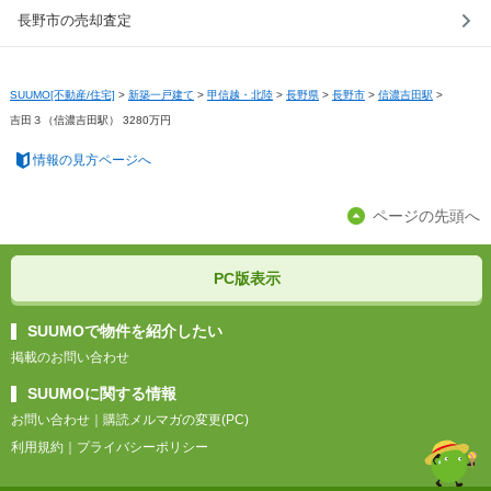
長野市の売却査定
SUUMO[不動産/住宅]
>
新築一戸建て
>
甲信越・北陸
>
長野県
>
長野市
>
信濃吉田駅
>
吉田３（信濃吉田駅） 3280万円
情報の見方ページへ
ページの先頭へ
PC版表示
SUUMOで物件を紹介したい
掲載のお問い合わせ
SUUMOに関する情報
お問い合わせ
｜
購読メルマガの変更(PC)
利用規約
｜
プライバシーポリシー