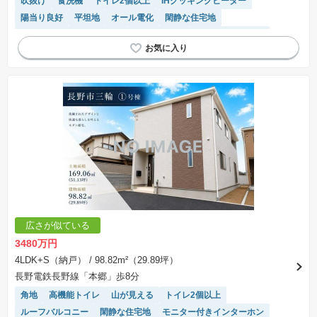
吹抜け
食洗機
トイレ2個以上
IHクッキングヒーター
陽当り良好
平坦地
オール電化
閑静な住宅地
モニター付きインターホン
温水洗浄便座
システムキッチン
対面キッチン
広さが似ている
3480万円
4LDK+S（納戸）
/ 98.82m²（29.89坪）
長野電鉄長野線「本郷」歩8分
角地
高機能トイレ
山が見える
トイレ2個以上
ルーフバルコニー
閑静な住宅地
モニター付きインターホン