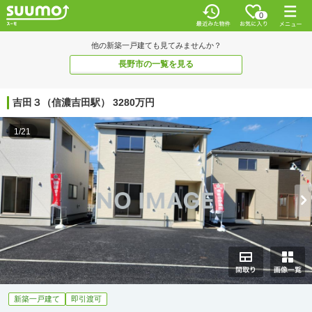
0
他の新築一戸建ても見てみませんか？
長野市の一覧を見る
吉田３（信濃吉田駅） 3280万円
1/21
新築一戸建て
即引渡可