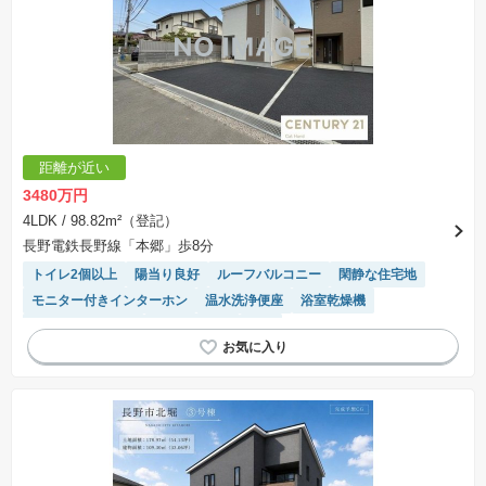
距離が近い
3480万円
4LDK
/ 98.82m²（登記）
長野電鉄長野線「本郷」歩8分
トイレ2個以上
陽当り良好
ルーフバルコニー
閑静な住宅地
モニター付きインターホン
温水洗浄便座
浴室乾燥機
システムキッチン
対面キッチン
WIC