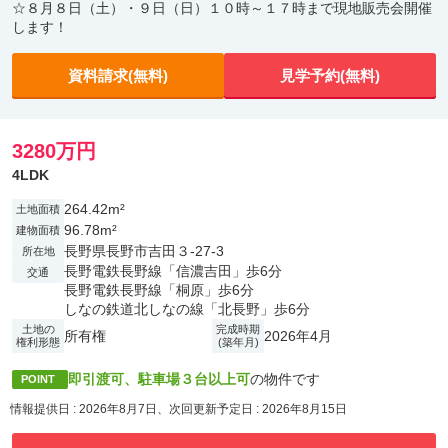
☆８月８日（土）・９日（日）１０時～１７時まで現地販売会開催
します！
資料請求(無料)
見学予約(無料)
3280万円
4LDK
264.42m²
土地面積
96.78m²
建物面積
長野県長野市吉田３-27-3
所在地
長野電鉄長野線「信濃吉田」歩6分
交通
長野電鉄長野線「桐原」歩6分
しなの鉄道北しなの線「北長野」歩6分
土地の
完成時期
所有権
2026年4月
権利形態
(築年月)
即引渡可、駐車場３台以上可
の物件です
POINT
情報提供日 : 2026年8月7日、次回更新予定日 : 2026年8月15日