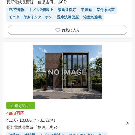
長野電鉄長野線「信濃吉田」歩6分
いたします。
※掲載の省エネ性能ラベル内の物件・住棟・号室名称については最新のものに変更されている
EV充電器
トイレ2個以上
陽当り良好
平坦地
窓付き浴室
場合があります。
モニター付きインターホン
温水洗浄便座
浴室乾燥機
システムキッチン
対面キッチン
距離が近い
4988万円
4LDK
/ 103.56m²（31.32坪）
長野電鉄長野線「桐原」歩7分