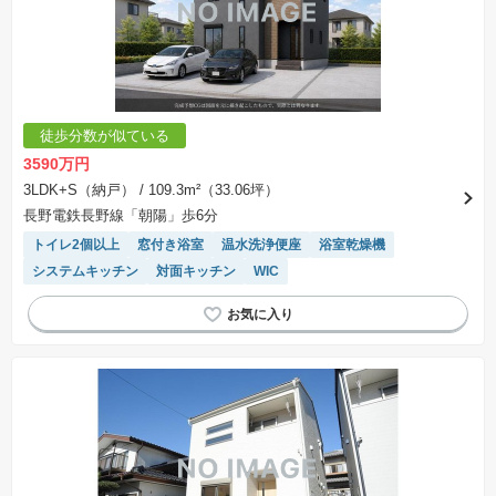
徒歩分数が似ている
3590万円
3LDK+S（納戸）
/ 109.3m²（33.06坪）
長野電鉄長野線「朝陽」歩6分
トイレ2個以上
窓付き浴室
温水洗浄便座
浴室乾燥機
システムキッチン
対面キッチン
WIC