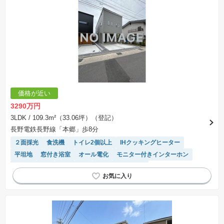
価格が近い
3290万円
3LDK
/ 109.3m²（33.06坪）（登記）
長野電鉄長野線「本郷」歩8分
２面採光
食洗機
トイレ2個以上
IHクッキングヒーター
平坦地
窓付き浴室
オール電化
モニター付きインターホン
温水洗浄便座
浴室乾燥機
システムキッチン
接面道路の幅が６m以上
WIC