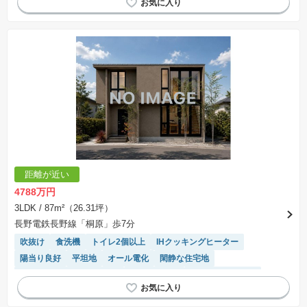
対面キッチン
距離が近い
4788万円
3LDK
/ 87m²（26.31坪）
長野電鉄長野線「桐原」歩7分
吹抜け
食洗機
トイレ2個以上
IHクッキングヒーター
陽当り良好
平坦地
オール電化
閑静な住宅地
モニター付きインターホン
温水洗浄便座
システムキッチン
対面キッチン