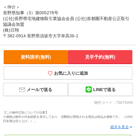
＜仲介＞
長野県知事（3）第005278号
(公社)長野県宅地建物取引業協会会員 (公社)首都圏不動産公正取引
協議会加盟
(株)日翔
〒382-0914 長野県須坂市大字幸高36-1
資料請求(無料)
見学予約(無料)
お気に入りに追加
LINEで送る
メールで送る
物件コード：78879494
【この物件広告についての注釈】
※価格は物件の代金総額を表示しており、消費税が課税される場合は税込み価格です。 （1000
円未満は切り上げ。）
※写真に写っている、またはパース（絵）や間取り図に描かれている家具や車などは、特にコ
メントがない場合、販売価格に含まれません。
※敷地権利が定期借地権のものは価格に権利金を含みます。