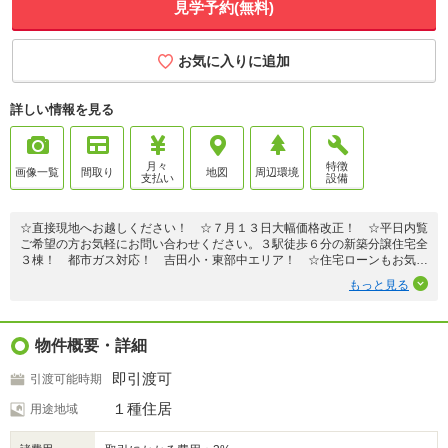
見学予約(無料)
お気に入りに追加
詳しい情報を見る
月々
特徴
画像一覧
間取り
地図
周辺環境
支払い
設備
☆直接現地へお越しください！ ☆７月１３日大幅価格改正！ ☆平日内覧
ご希望の方お気軽にお問い合わせください。３駅徒歩６分の新築分譲住宅全
３棟！ 都市ガス対応！ 吉田小・東部中エリア！ ☆住宅ローンもお気軽
にご相談ください。 ☆耐震・制震の安心住宅 ☆性能評価取得物件 ☆
もっと見る
防犯カメラ設置
物件概要・詳細
即引渡可
引渡可能時期
１種住居
用途地域