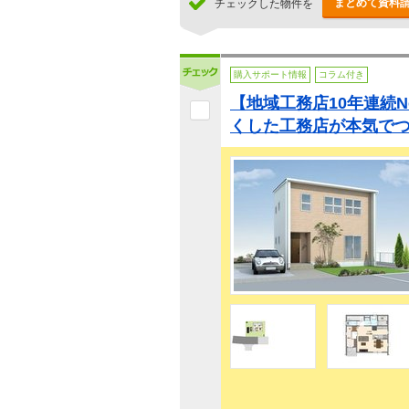
まとめて資料
チェックした物件を
購入サポート情報
コラム付き
【地域工務店10年連続N
くした工務店が本気で