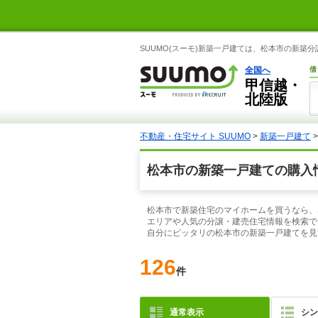
SUUMO(スーモ)新築一戸建ては、松本市の新
全国へ
借
甲信越・
北陸版
不動産・住宅サイト SUUMO
>
新築一戸建て
松本市の新築一戸建ての購入
松本市で新築住宅のマイホームを買うなら、S
エリアや人気の分譲・建売住宅情報を検索で
自分にピッタリの松本市の新築一戸建てを見
126
件
通常表示
シン