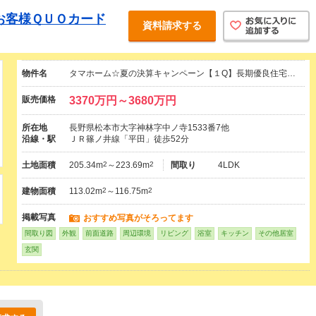
お客様ＱＵＯカード
資料請求する
物件名
タマホーム☆夏の決算キャンペーン【１Q】長期優良住宅…
販売価格
3370万円～3680万円
所在地
長野県松本市大字神林字中ノ寺1533番7他
沿線・駅
ＪＲ篠ノ井線「平田」徒歩52分
土地面積
205.34m
2
～223.69m
2
間取り
4LDK
建物面積
113.02m
2
～116.75m
2
掲載写真
おすすめ写真がそろってます
間取り図
外観
前面道路
周辺環境
リビング
浴室
キッチン
その他居室
玄関