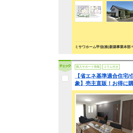
ミサワホーム甲信(株)新築事業本部
購入サポート情報
コラム付き
【省エネ基準適合住宅/
象】売主直販！お得に