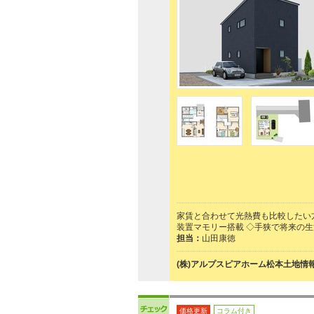
家賃と合わせて光熱費も比較したい方へ
装置マモリー搭載 ◇手狭で将来の
担当：
山田康徳
(株)アルプスピアホーム松本土地情
価格更新
コラム付き