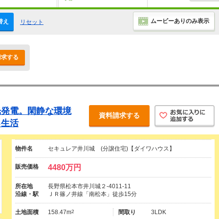
ムービーありのみ表示
替え
リセット
請求する
光発電。閑静な環境
資料請求する
る生活
物件名
セキュレア井川城 (分譲住宅)【ダイワハウス】
販売価格
4480万円
所在地
長野県松本市井川城２-4011-11
沿線・駅
ＪＲ篠ノ井線「南松本」徒歩15分
土地面積
158.47m
2
間取り
3LDK