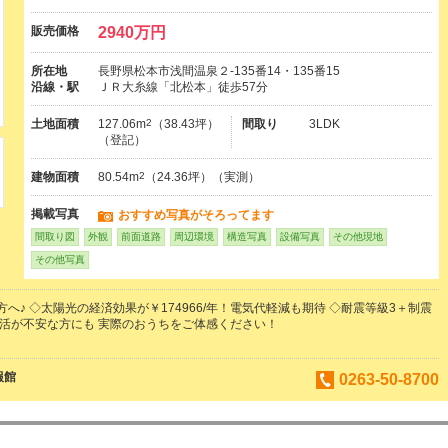
販売価格
2940万円
所在地
長野県松本市浅間温泉２-135番14・135番15
沿線・駅
ＪＲ大糸線「北松本」徒歩57分
土地面積
127.06m
2
（38.43坪）
間取り
3LDK
（登記）
建物面積
80.54m
2
（24.36坪）（実測）
掲載写真
おすすめ写真がそろってます
間取り図
外観
前面道路
周辺環境
構造写真
設備写真
その他現地
その他写真
♪ ◇太陽光の経済効果が￥174966/年！電気代軽減も期待 ◇耐震等級3＋制震
生活が不安な方にも 実際のおうちをご体感ください！
報館
0263-50-8700