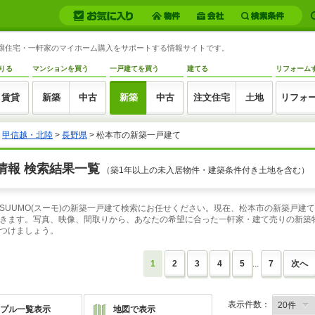
築分譲住宅・一軒家のマイホーム購入をサポートする情報サイトです。
りる
マンションを買う
一戸建てを買う
建てる
リフォーム
賃貸
新築
中古
新築
中古
注文住宅
土地
リフォ
>
甲信越・北陸
>
長野県
> 松本市の新築一戸建て
情報 検索結果一覧
（築1年以上の未入居物件・建築条件付き土地を含む）
UUMO(スーモ)の新築一戸建て検索にお任せください。現在、松本市の新築戸建て
きます。写真、映像、間取りから、あなたの希望に合った一軒家・建て売りの新築物
つけましょう。
1
2
3
4
5
...
7
次へ
表示件数：
プル一覧表示
地図で表示