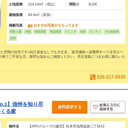
土地面積
224.14m
2
（登記）
間取り
3LDK
建物面積
94.4m
2
（実測）
掲載写真
おすすめ写真がそろってます
間取り図
外観
前面道路
周辺環境
リビング
浴室
キッチン
その他居室
玄関
た空間の住宅です○自己資金なしでも大丈夫。 販売価格＋諸費用すべて住宅ロー
資金計画でご不安な方。疑問も悩みもご相談ください。売主直販につきお得に購入いた
026-217-0035
o.1】信州を知り尽
資料請求する
つくる家
物件名
【APHグループの建売】松本市浅間温泉二丁目A2