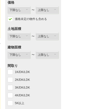
価格
〜
価格未定の物件も含める
土地面積
〜
建物面積
〜
間取り
1K/DK/LDK
2K/DK/LDK
3K/DK/LDK
4K/DK/LDK
5K以上