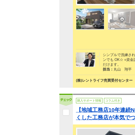
シンプルで洗練され
ンでも OK☆ ○
だけます。
担当：
丸山 翔平
(株)レントライフ売買受付センター
購入サポート情報
コラム付き
【地域工務店10年連続N
くした工務店が本気で