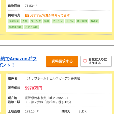
建物面積
71.83m
2
掲載写真
おすすめ写真がそろってます
間取り図
外観
リビング
浴室
キッチン
トイレ
周辺環境
区画図
現地案内図
アクセス図
でAmazonギフ
資料請求する
ゼント！
物件名
【ミサワホーム】ヒルズガーデン井川城
販売価格
5970万円
所在地
長野県松本市井川城２-3955-21
沿線・駅
ＪＲ篠ノ井線「南松本」徒歩16分
土地面積
179.15m
2
間取り
3LDK