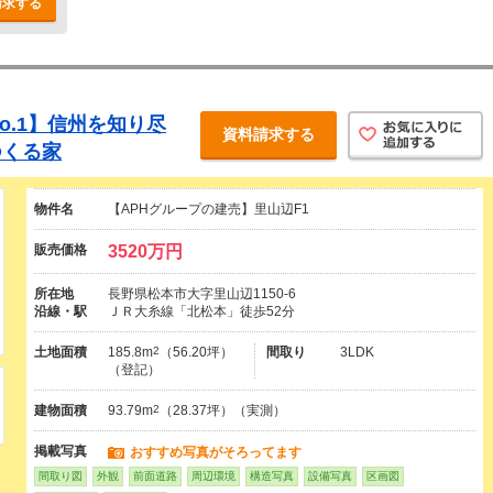
請求する
o.1】信州を知り尽
資料請求する
つくる家
物件名
【APHグループの建売】里山辺F1
販売価格
3520万円
所在地
長野県松本市大字里山辺1150-6
沿線・駅
ＪＲ大糸線「北松本」徒歩52分
土地面積
185.8m
2
（56.20坪）
間取り
3LDK
（登記）
建物面積
93.79m
2
（28.37坪）（実測）
掲載写真
おすすめ写真がそろってます
間取り図
外観
前面道路
周辺環境
構造写真
設備写真
区画図