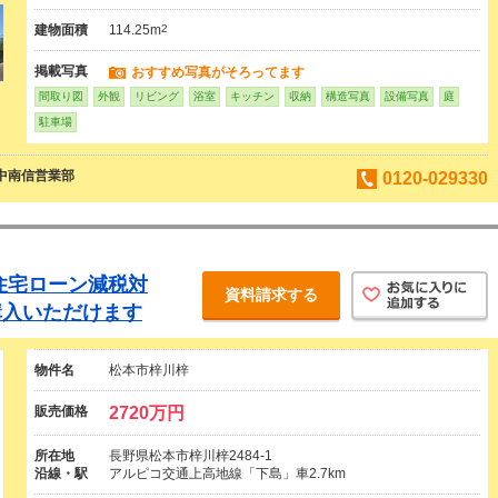
建物面積
114.25m
2
掲載写真
おすすめ写真がそろってます
間取り図
外観
リビング
浴室
キッチン
収納
構造写真
設備写真
庭
駐車場
 中南信営業部
0120-029330
住宅ローン減税対
資料請求する
購入いただけます
物件名
松本市梓川梓
販売価格
2720万円
所在地
長野県松本市梓川梓2484-1
沿線・駅
アルピコ交通上高地線「下島」車2.7km