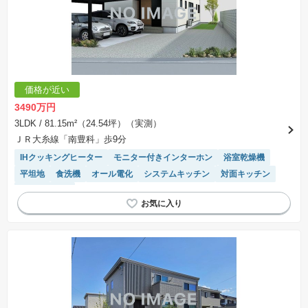
価格が近い
3490万円
3LDK
/ 81.15m²（24.54坪）（実測）
ＪＲ大糸線「南豊科」歩9分
IHクッキングヒーター
モニター付きインターホン
浴室乾燥機
平坦地
食洗機
オール電化
システムキッチン
対面キッチン
温水洗浄便座