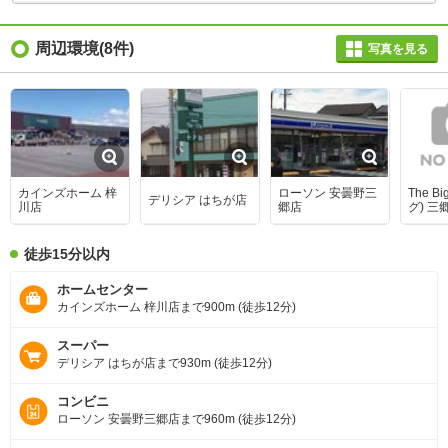
周辺環境
(8件)
写真を見る
カインズホーム 梓
ローソン 安曇野三
The B
デリシア はちが店
川店
郷店
グ) 三
徒歩15分以内
ホームセンター
カインズホーム 梓川店まで900m (徒歩12分)
スーパー
デリシア はちが店まで930m (徒歩12分)
コンビニ
ローソン 安曇野三郷店まで960m (徒歩12分)