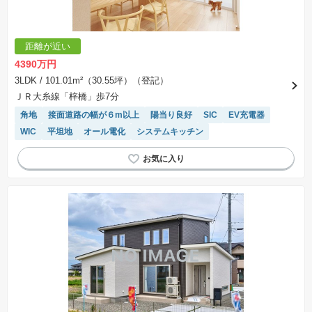
距離が近い
4390万円
3LDK
/ 101.01m²（30.55坪）（登記）
ＪＲ大糸線「梓橋」歩7分
角地
接面道路の幅が６m以上
陽当り良好
SIC
EV充電器
WIC
平坦地
オール電化
システムキッチン