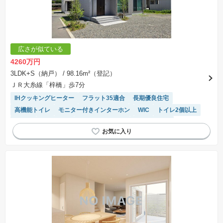
広さが似ている
4260万円
3LDK+S（納戸）
/ 98.16m²（登記）
ＪＲ大糸線「梓橋」歩7分
IHクッキングヒーター
フラット35適合
長期優良住宅
高機能トイレ
モニター付きインターホン
WIC
トイレ2個以上
食洗機
オール電化
システムキッチン
対面キッチン