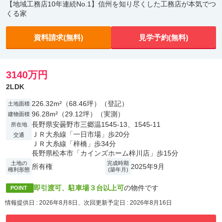
【地域工務店10年連続No.1】信州を知り尽くした工務店が本気でつ
くる家
資料請求(無料)
見学予約(無料)
3140万円
2LDK
226.32m²（68.46坪）（登記）
土地面積
96.28m²（29.12坪）（実測）
建物面積
長野県安曇野市三郷温1545-13、1545-11
所在地
ＪＲ大糸線「一日市場」歩20分
交通
ＪＲ大糸線「梓橋」歩34分
長野県松本市「カインズホーム梓川店」歩15分
土地の
完成時期
所有権
2025年9月
権利形態
(築年月)
即引渡可、駐車場３台以上可
の物件です
POINT
情報提供日 : 2026年8月8日、次回更新予定日 : 2026年8月16日