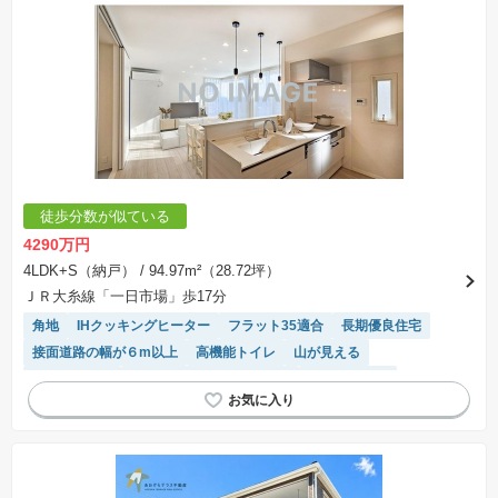
徒歩分数が似ている
4290万円
4LDK+S（納戸）
/ 94.97m²（28.72坪）
ＪＲ大糸線「一日市場」歩17分
角地
IHクッキングヒーター
フラット35適合
長期優良住宅
接面道路の幅が６m以上
高機能トイレ
山が見える
バリアフリー
モニター付きインターホン
閑静な住宅地
EV充電器
WIC
平坦地
トイレ2個以上
食洗機
オール電化
システムキッチン
対面キッチン
温水洗浄便座