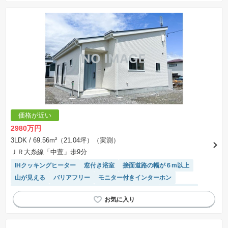
価格が近い
2980万円
3LDK
/ 69.56m²（21.04坪）（実測）
ＪＲ大糸線「中萱」歩9分
IHクッキングヒーター
窓付き浴室
接面道路の幅が６m以上
山が見える
バリアフリー
モニター付きインターホン
陽当り良好
閑静な住宅地
浴室乾燥機
平坦地
オール電化
システムキッチン
対面キッチン
温水洗浄便座