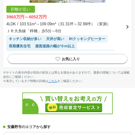
距離が近い
3960万円～4052万円
4LDK
/ 103.51m²～109.09m²（31.31坪～32.99坪）（実測）
ＪＲ大糸線「梓橋」歩5分～6分
キッチン収納が多い
天井が高い
IHクッキングヒーター
長期優良住宅
接面道路の幅が６m以上
モニター付きインターホン
陽当り良好
SIC
閑静な住宅地
浴室乾燥機
WIC
トイレ2個以上
食洗機
オール電化
システムキッチン
対面キッチン
温水洗浄便座
※サイトの表示内容が現在の状況とは異なる場合がありますので、最新の情報については掲載
会社にご確認ください。
※表示しているタグ情報の詳細は
こちら
をご確認ください。
安曇野市のエリアから探す