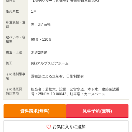
物件名
【APHグループの建売】安曇野市三郷温A2
販売戸数
1戸
私道負担・道
無、北4ｍ幅
路
建ぺい率・容
60％・120％
積率
構造・工法
木造2階建
施工
(株)アルプスピアホーム
その他制限事
景観法による規制有、日影制限有
項
その他概要・
担当者：若松大、設備：公営水道、本下水、建築確認番
特記事項
号：25NJM-10-00042、駐車場：カースペース
資料請求(無料)
見学予約(無料)
お気に入りに追加