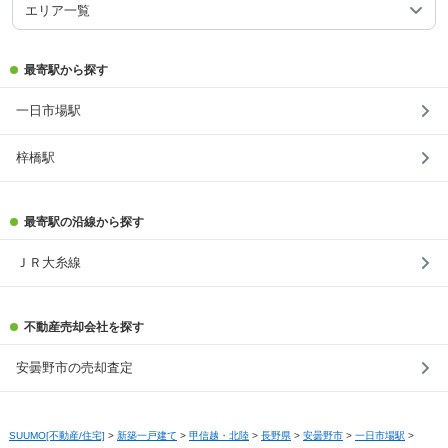
エリア一覧
最寄駅から探す
一日市場駅
梓橋駅
最寄駅の沿線から探す
ＪＲ大糸線
不動産売却会社を探す
安曇野市の売却査定
SUUMO[不動産/住宅]
>
新築一戸建て
>
甲信越・北陸
>
長野県
>
安曇野市
>
一日市場駅
>