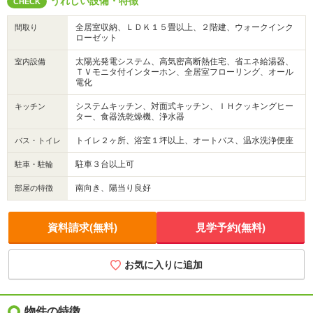
うれしい設備・特徴
CHECK
全居室収納、ＬＤＫ１５畳以上、２階建、ウォークインク
間取り
ローゼット
太陽光発電システム、高気密高断熱住宅、省エネ給湯器、
室内設備
ＴＶモニタ付インターホン、全居室フローリング、オール
電化
システムキッチン、対面式キッチン、ＩＨクッキングヒー
キッチン
ター、食器洗乾燥機、浄水器
トイレ２ヶ所、浴室１坪以上、オートバス、温水洗浄便座
バス・トイレ
駐車３台以上可
駐車・駐輪
南向き、陽当り良好
部屋の特徴
資料請求(無料)
見学予約(無料)
お気に入りに追加
物件の特徴