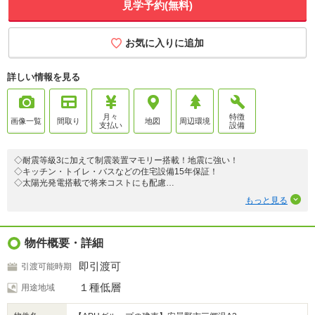
見学予約(無料)
お気に入りに追加
詳しい情報を見る
月々
特徴
画像一覧
間取り
地図
周辺環境
支払い
設備
◇耐震等級3に加えて制震装置マモリー搭載！地震に強い！
◇キッチン・トイレ・バスなどの住宅設備15年保証！
◇太陽光発電搭載で将来コストにも配慮
◇エアコン2台・カーテン・照明・網戸付き！
もっと見る
◇洗濯給水にウルトラファインバブル設置！
【この物件のPoint！】
◇お子様の成長に合わせて5.7帖×2部屋に分割可能な2階洋室！
物件概要・詳細
◇主寝室WIC2.5帖！ たっぷり収納できます！
◇２階廊下にカウンター設置！家事にも勉強にも使える便利な空間！
即引渡可
引渡可能時期
◇カインズ梓川店まで900m（徒歩12分）
１種低層
用途地域
※敷地延長 44.91m²あります。