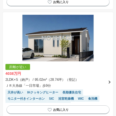
距離が近い
4038万円
2LDK+S（納戸）
/ 95.02m²（28.74坪）（登記）
ＪＲ大糸線「一日市場」歩9分
天井が高い
IHクッキングヒーター
長期優良住宅
モニター付きインターホン
SIC
浴室乾燥機
WIC
食洗機
オール電化
対面キッチン
温水洗浄便座