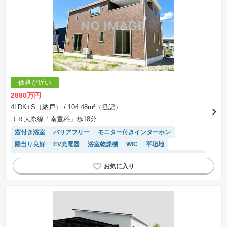
価格が近い
2880万円
4LDK+S（納戸）
/ 104.48m²（登記）
ＪＲ大糸線「南豊科」歩18分
窓付き浴室
バリアフリー
モニター付きインターホン
陽当り良好
EV充電器
浴室乾燥機
WIC
平坦地
トイレ2個以上
システムキッチン
対面キッチン
温水洗浄便座