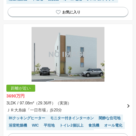
対面キッチン
温水洗浄便座
距離が近い
3690万円
3LDK
/ 97.08m²（29.36坪）（実測）
ＪＲ大糸線「一日市場」歩20分
IHクッキングヒーター
モニター付きインターホン
閑静な住宅地
浴室乾燥機
WIC
平坦地
トイレ2個以上
食洗機
オール電化
システムキッチン
対面キッチン
温水洗浄便座