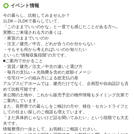
イベント情報
今の暮らし、比較してみませんか？
1LDK～2LDKで暮らしていて、
「このままでいいのかな」と一度でも感じたことがある方へ。
実際にご来場される方の多くは、
・家賃のままでいいのか
・注文／建売／中古、どれが合うのか分からない
・そもそも何から考えればいいのか知りたい
といった“情報収集段階”の方です。
■ご案内で分かること
・賃貸／建売／注文／中古の違いと選び方
・毎月の支払い＋光熱費を含めた総額イメージ
・住宅ローンの組み方による総支払の差
アルプスピアホームでは、建売だけでなく、企画型や自由設計も含
めて比較可能です。
未公開の土地や、これから販売予定の物件情報もタイミング次第で
ご案内しています。
また、長野県での暮らしをご検討の方や、移住・セカンドライフと
しての住まい探しのご相談も増えています。
「まだ具体的じゃないけど話を聞いてみたい」という段階でも大丈
夫です。
情報整理の一歩として、お気軽にご相談ください。