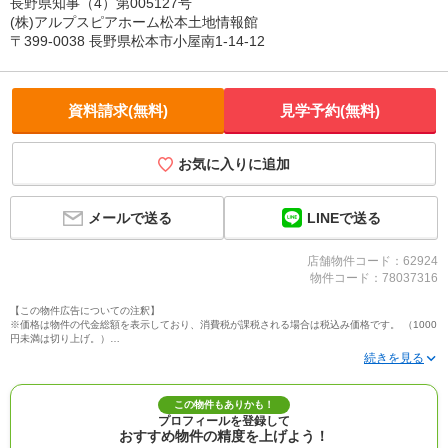
長野県知事（4）第005127号
(株)アルプスピアホーム松本土地情報館
〒399-0038 長野県松本市小屋南1-14-12
資料請求(無料)
見学予約(無料)
お気に入りに追加
LINEで送る
メールで送る
店舗物件コード：62924
物件コード：78037316
【この物件広告についての注釈】
※価格は物件の代金総額を表示しており、消費税が課税される場合は税込み価格です。 （1000
円未満は切り上げ。）
※写真に写っている、またはパース（絵）や間取り図に描かれている家具や車などは、特にコ
メントがない場合、販売価格に含まれません。
※敷地権利が定期借地権のものは価格に権利金を含みます。
※建築条件付き土地価格には、建物価格は含まれません。
この物件もありかも！
※物件情報は、原則として情報提供日の２日前に最終確認した情報です。
プロフィールを登録して
※完成予想図はいずれも外構、植栽、外観等実際のものとは多少異なることがあります。
おすすめ物件の精度を上げよう！
※モデルルーム・モデルハウス・展示場・ショールームの画像の場合、今回販売の物件と異な