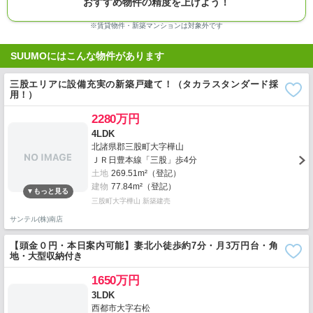
おすすめ物件の精度を上げよう！
※賃貸物件・新築マンションは対象外です
SUUMOにはこんな物件があります
三股エリアに設備充実の新築戸建て！（タカラスタンダード採
用！）
2280万円
4LDK
北諸県郡三股町大字樺山
ＪＲ日豊本線「三股」歩4分
土地
269.51m²（登記）
建物
77.84m²（登記）
三股町大字樺山 新築建売
サンテル(株)南店
【頭金０円・本日案内可能】妻北小徒歩約7分・月3万円台・角
地・大型収納付き
1650万円
3LDK
西都市大字右松