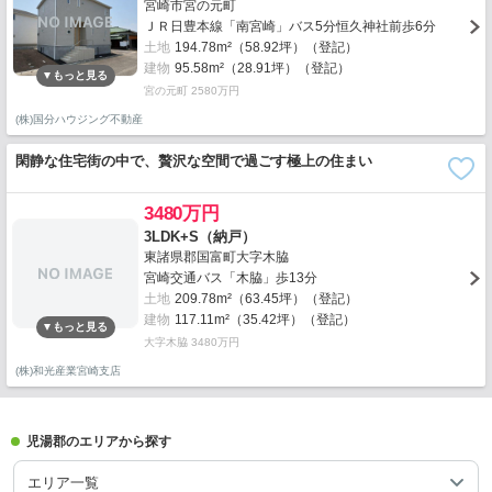
宮崎市宮の元町
ＪＲ日豊本線「南宮崎」バス5分恒久神社前歩6分
土地
194.78m²（58.92坪）（登記）
建物
95.58m²（28.91坪）（登記）
宮の元町 2580万円
(株)国分ハウジング不動産
閑静な住宅街の中で、贅沢な空間で過ごす極上の住まい
3480万円
3LDK+S（納戸）
東諸県郡国富町大字木脇
宮崎交通バス「木脇」歩13分
土地
209.78m²（63.45坪）（登記）
建物
117.11m²（35.42坪）（登記）
大字木脇 3480万円
(株)和光産業宮崎支店
児湯郡のエリアから探す
エリア一覧