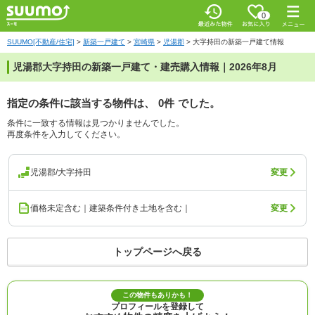
0
SUUMO[不動産/住宅]
>
新築一戸建て
>
宮崎県
>
児湯郡
>
大字持田の新築一戸建て情報
児湯郡大字持田の新築一戸建て・建売購入情報｜2026年8月
指定の条件に該当する物件は、
0件
でした。
条件に一致する情報は見つかりませんでした。
再度条件を入力してください。
児湯郡/大字持田
変更
価格未定含む｜建築条件付き土地を含む｜
変更
トップページへ戻る
この物件もありかも！
プロフィールを登録して