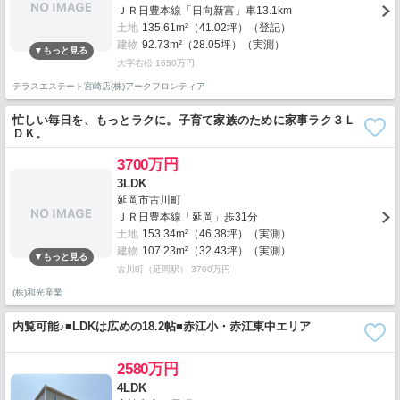
ＪＲ日豊本線「日向新富」車13.1km
土地
135.61m²（41.02坪）（登記）
建物
92.73m²（28.05坪）（実測）
大字右松 1650万円
テラスエステート宮崎店(株)アークフロンティア
忙しい毎日を、もっとラクに。子育て家族のために家事ラク３Ｌ
ＤＫ。
3700万円
3LDK
延岡市古川町
ＪＲ日豊本線「延岡」歩31分
土地
153.34m²（46.38坪）（実測）
建物
107.23m²（32.43坪）（実測）
古川町（延岡駅） 3700万円
(株)和光産業
内覧可能♪■LDKは広めの18.2帖■赤江小・赤江東中エリア
2580万円
4LDK