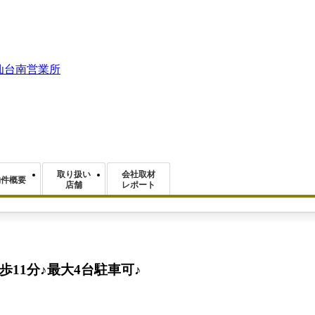
仙台南営業所
取り扱い
会社取材
物件概要
店舗
レポート
11分♪最大4台駐車可♪