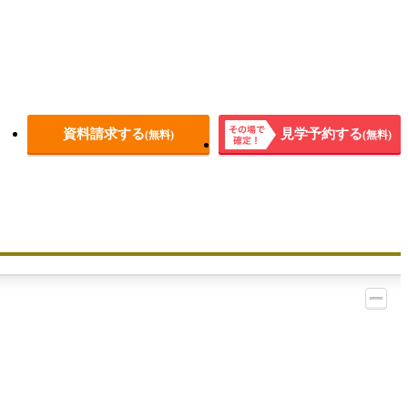
資料請求する
見学予約する
(無料)
(無料)
その場
で確
定！