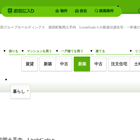
飯田グループホールディングス 柴田町船岡土手内 LiveleGadeｎの新築分譲住宅・一
借りる
マンションを買う
一戸建てを買う
建てる
リ
賃貸
新築
中古
新築
中古
注文住宅
土
暮らし
内 LiveleGadeｎ