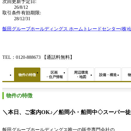
次回更新予定日:
26/8/12
取引条件有効期限:
28/12/31
飯田グループホールディングス ホームトレードセンター(株)
TEL：0120-888673
【通話料無料】
区画
周辺環境
物件の特徴
設備・構造
・住戸情報
・地図
物件の特徴
＼本日、ご案内OK♪／船岡小・船岡中◇スーパー徒歩
飯田グループホールディングス唯一の販売専門会社の