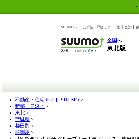
SUUMO(スーモ)新築一戸建ては、【価格改定♪】
全国へ
東北版
不動産・住宅サイト SUUMO
>
新築一戸建て
>
東北
>
宮城県
>
柴田郡
>
船岡駅
>
【価格改定♪】飯田グループホールディングス 柴田町船岡土手