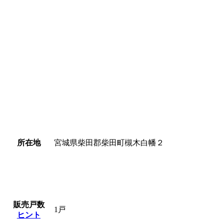
所在地
宮城県柴田郡柴田町槻木白幡２
販売戸数
1戸
ヒント