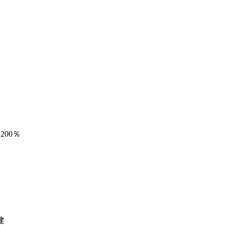
200％
建