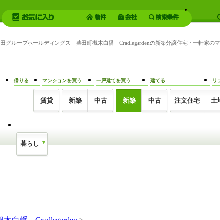
飯田グループホールディングス 柴田町槻木白幡 Cradlegardenの新築分譲住宅・一軒
借りる
マンションを買う
一戸建てを買う
建てる
リ
賃貸
新築
中古
新築
中古
注文住宅
土
暮らし
Cradlegarden
>