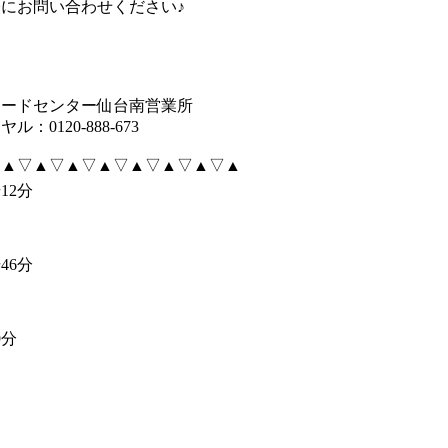
にお問い合わせください♪
┓
レードセンター仙台南営業所
0120-888-673
▽▲▽▲▽▲▽▲▽▲▽▲▽▲▽▲
12分
46分
9分