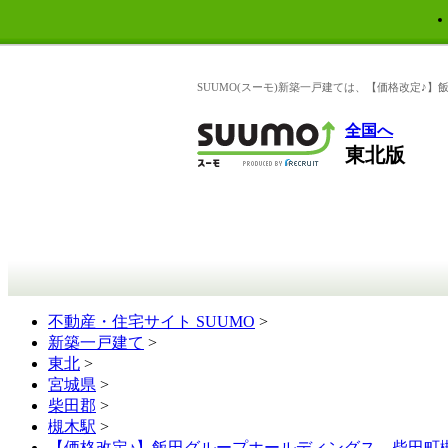
SUUMO(スーモ)新築一戸建ては、【価格改定♪】
全国へ
東北版
不動産・住宅サイト SUUMO
>
新築一戸建て
>
東北
>
宮城県
>
柴田郡
>
槻木駅
>
【価格改定♪】飯田グループホールディングス 柴田町槻木白幡 