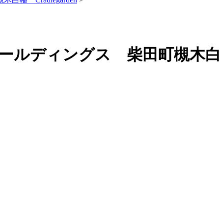
ディングス 柴田町槻木白幡 Cr