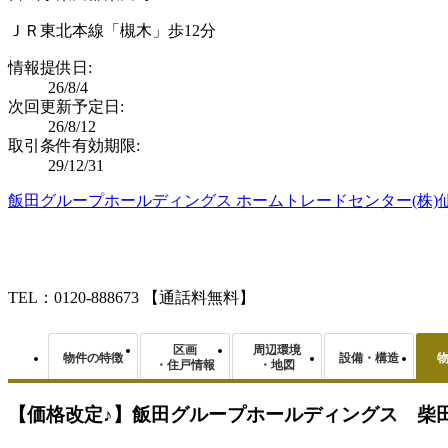
ＪＲ東北本線「槻木」歩12分
情報提供日:
26/8/4
次回更新予定日:
26/8/12
取引条件有効期限:
29/12/31
飯田グループホールディングス ホームトレードセンター(株)
TEL：0120-888673
【通話料無料】
区画
周辺環境
物件の特徴
設備・構造
・住戸情報
・地図
【価格改定♪】飯田グループホールディングス 柴田町槻