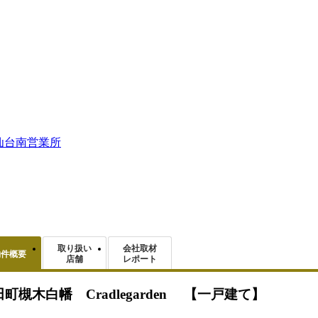
仙台南営業所
取り扱い
会社取材
物件概要
店舗
レポート
木白幡 Cradlegarden 【一戸建て】