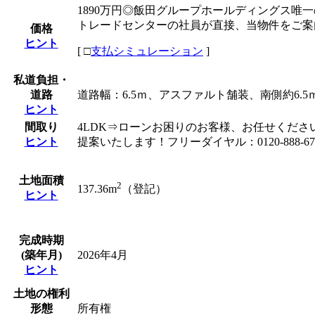
1890万円◎飯田グループホールディングス唯
トレードセンターの社員が直接、当物件をご案
価格
ヒント
[
□
支払シミュレーション
]
私道負担・
道路
道路幅：6.5ｍ、アスファルト舗装、南側約6.5
ヒント
間取り
4LDK⇒ローンお困りのお客様、お任せくださ
ヒント
提案いたします！フリーダイヤル：0120-888-67
土地面積
2
137.36m
（登記）
ヒント
完成時期
(築年月)
2026年4月
ヒント
土地の権利
形態
所有権