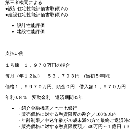
第三者機関による
●設計住宅性能評価書取得済み
●建設住宅性能評価書取得済み
設計性能評価
建設性能評価
支払い例
１号棟 １，９７０万円の場合
毎月（年１２回） ５３，７９３円 (当初５年間)
価格１，９９７０万円、頭金０円、借入額１，９７０万円
年利0.８％ 変動金利 返済期間35年
・紹介金融機関／七十七銀行
・販売価格に対する融資限度の割合／100％以内
・年齢制限／申込年齢が70歳未満の方で最終ご返済時
・販売価格に対する融資限度額／500万円～１億円（1