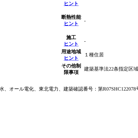
ヒント
断熱性能
-
ヒント
施工
-
ヒント
用途地域
１種住居
ヒント
その他制
建築基準法22条指定区
限事項
オール電化、東北電力、建築確認番号：第R07SHC122078