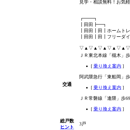
見学・相談無料！お気軽
┏━━
┃田田┣━┓
┃田田┃田┃ホームト
┃田田┃田┃フリーダイヤル：
▽▲▽▲▽▲▽▲▽▲
ＪＲ東北本線「槻木」歩
[
乗り換え案内
]
阿武隈急行「東船岡」歩
交通
[
乗り換え案内
]
ＪＲ常磐線「逢隈」歩6
[
乗り換え案内
]
総戸数
3戸
ヒント