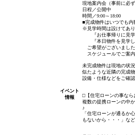
現地案内会（事前に必
日程／公開中
時間／9:00～18:00
■完成物件はいつでも内
※見学時間は設けてあ
『お仕事帰りに見学
『本日物件を見学し
ご希望がございました
スケジュールでご案内
未完成物件は現地の状
似たような近隣の完成
設備・仕様などをご確
イベント
□【住宅ローンの事なら
情報
複数の提携ローンの中
♪
「住宅ローンが通るか心
もないから・・・」な