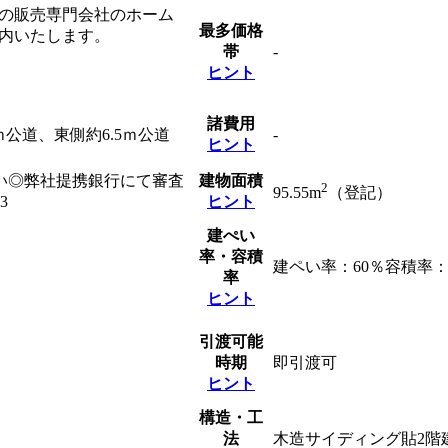
一の販売専門会社のホーム
最多価格
内いたします。
帯
-
ヒント
諸費用
ｍ公道、東側約6.5ｍ公道
-
ヒント
い◎弊社提携銀行にて審査
建物面積
2
95.55m
（登記）
3
ヒント
建ぺい
率・容積
建ペい率：60％容積率：
率
ヒント
引渡可能
時期
即引渡可
ヒント
構造・工
法
木造サイディング貼2階