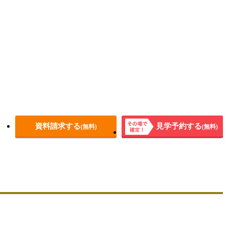
資料請求する
見学予約する
(無料)
(無料)
その場
で確
定！