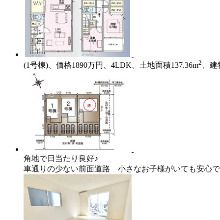
2
(1号棟)、価格1890万円、4LDK、土地面積137.36m
、建物
角地で日当たり良好♪
車通りの少ない前面道路 小さなお子様がいても安心で