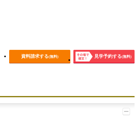
資料請求する
見学予約する
(無料)
(無料)
その場
で確
定！