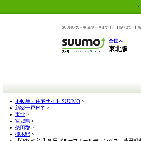
SUUMO(スーモ)新築一戸建ては、【価格改定♪】
全国へ
東北版
不動産・住宅サイト SUUMO
>
新築一戸建て
>
東北
>
宮城県
>
柴田郡
>
槻木駅
>
【価格改定♪】飯田グループホールディングス 柴田町槻木白幡 