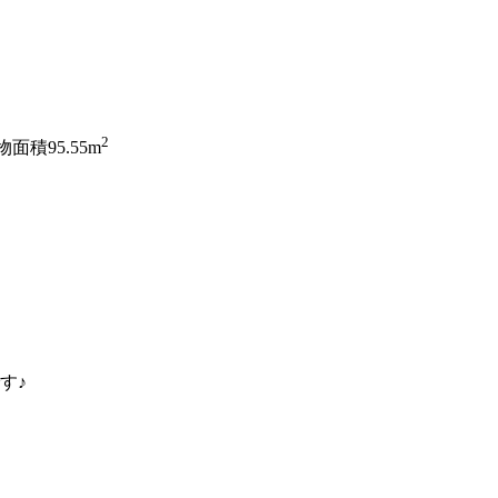
2
面積95.55m
す♪