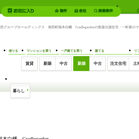
飯田グループホールディングス 柴田町槻木白幡 Cradlegardenの新築分譲住宅・一軒
借りる
マンションを買う
一戸建てを買う
建てる
リ
賃貸
新築
中古
新築
中古
注文住宅
土
暮らし
Cradlegarden