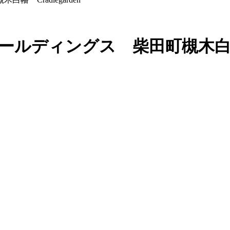
ディングス 柴田町槻木白幡 Cr