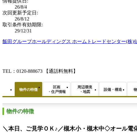
情報提供日:
26/8/4
次回更新予定日:
26/8/12
取引条件有効期限:
29/12/31
飯田グループホールディングス ホームトレードセンター(株)
TEL：0120-888673
【通話料無料】
区画
周辺環境
物件の特徴
設備・構造
・住戸情報
・地図
物件の特徴
＼本日、ご見学ＯＫ♪／槻木小・槻木中◇オール電化