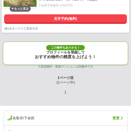
下余田字草倉田 2580万円
見学予約(無料)
(株)永大ハウス工業富沢店
この物件もありかも！
プロフィールを登録して
おすすめ物件の精度を上げよう！
※賃貸物件・新築マンションは対象外です
1
ページ目
(
1
ページ中)
1
名取市/下余田
変更