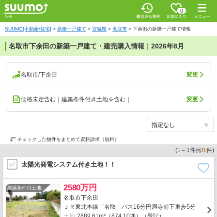
0
SUUMO[不動産/住宅]
>
新築一戸建て
>
宮城県
>
名取市
>
下余田の新築一戸建て情報
名取市下余田の新築一戸建て・建売購入情報｜2026年8月
名取市/下余田
変更
価格未定含む｜建築条件付き土地を含む｜
変更
チェックした物件をまとめて資料請求（無料）
(
1
～
1
件目/
1
件)
太陽光発電システム付き土地！！
2580万円
建築条件付土地
名取市下余田
ＪＲ東北本線「名取」バス16分円満寺前下車歩5分
土地
2889.61m²（874.10坪）（登記）