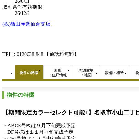
26/8/11
取引条件有効期限:
26/12/2
(株)飯田産業仙台支店
TEL：0120638-848
【通話料無料】
区画
周辺環境
物件の特徴
設備・構造
・住戸情報
・地図
物件の特徴
【期間限定カラーセレクト可能♪】名取市小山二丁
・ABCE号棟は９月下旬完成予定
・DF号棟は１１月中旬完成予定
・GHI号棟は１２月中旬完成予定