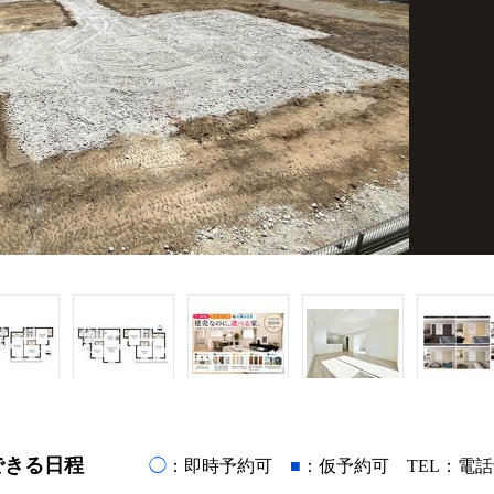
できる日程
◯
：即時予約可
■
：仮予約可 TEL：電