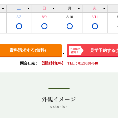
土
日
月
火
8/8
8/9
8/10
8/11
資料請求する(無料)
見学予約する(
その場
問合せ先：
【通話料無料】 TEL：0120638-848
で確
定！