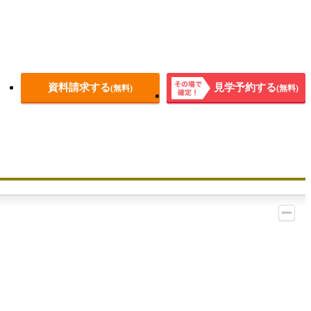
資料請求する
見学予約する
(無料)
(無料)
その場
で確
定！