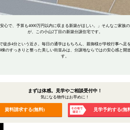
安心で、予算も4000万円以内に収まる新築がほしい。」そんなご家族
が、この小山2丁目の新築分譲住宅です。
で徒歩4分という近さ。毎日の通学はもちろん、親御様が学校行事へ足
9棟のすっきりと整った美しい街並みは、分譲地ならではの安心感と開
す。
まずは体感。見学やご相談受付中！
気になる物件はお早めに！
資料請求する(無料)
見学予約する(無料
その場
で確