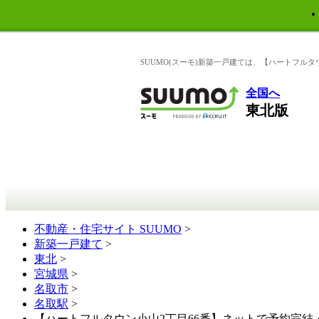
SUUMO(スーモ)新築一戸建ては、【ハートフル
全国へ
東北版
不動産・住宅サイト SUUMO
>
新築一戸建て
>
東北
>
宮城県
>
名取市
>
名取駅
>
【ハートフルタウン小山2丁目66番】ネットで予約完結