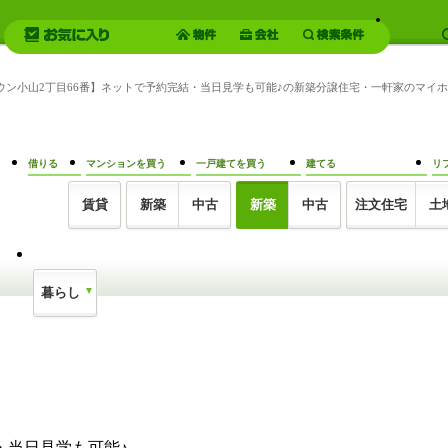
タウン小山2丁目66番】ネットで予約完結・当日見学も可能♪の新築分譲住宅・一軒家のマ
借りる
マンションを買う
一戸建てを買う
建てる
リ
賃貸
新築
中古
新築
中古
注文住宅
土
暮らし
・当日見学も可能♪