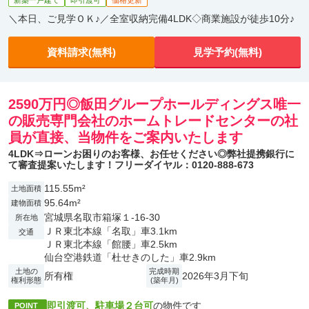
新築一戸建て
即引渡可
価格更新
＼本日、ご見学ＯＫ♪／全室収納完備4LDK◇商業施設が徒歩10分♪
資料請求(無料)
見学予約(無料)
2590万円◎飯田グループホールディングス唯一
の販売専門会社のホームトレードセンターの社
員が直接、当物件をご案内いたします
4LDK⇒ローンお困りのお客様、お任せください◎弊社提携銀行に
て審査提案いたします！フリーダイヤル：0120-888-673
115.55m²
土地面積
95.64m²
建物面積
宮城県名取市箱塚１-16-30
所在地
ＪＲ東北本線「名取」車3.1km
交通
ＪＲ東北本線「館腰」車2.5km
仙台空港鉄道「杜せきのした」車2.9km
土地の
完成時期
所有権
2026年3月下旬
権利形態
(築年月)
即引渡可、駐車場２台可
の物件です
POINT