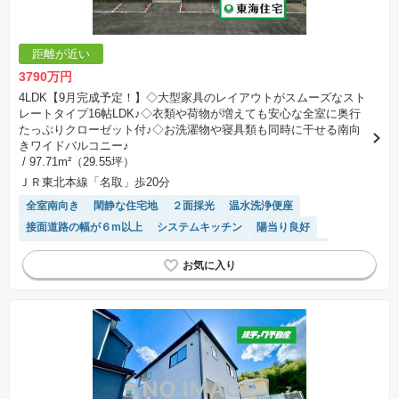
距離が近い
3790万円
4LDK【9月完成予定！】◇大型家具のレイアウトがスムーズなスト
レートタイプ16帖LDK♪◇衣類や荷物が増えても安心な全室に奥行
たっぷりクローゼット付♪◇お洗濯物や寝具類も同時に干せる南向
きワイドバルコニー♪
/ 97.71m²（29.55坪）
ＪＲ東北本線「名取」歩20分
全室南向き
閑静な住宅地
２面採光
温水洗浄便座
接面道路の幅が６m以上
システムキッチン
陽当り良好
バリアフリー
トイレ2個以上
浴室乾燥機
長期優良住宅
平坦地
対面キッチン
モニター付きインターホン