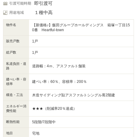
＊＊充実の周辺環境＊＊
即引渡可
引渡可能時期
◎不二が丘小学校…歩10分、名取市立第一中学校…歩12分
◎ローソン…歩2分、ヨークベニマル…歩11分、ドラッグストアモリ…歩10
１種中高
用途地域
分
物件名
【新価格♪】飯田グループホールディングス 箱塚一丁目15
資料請求・現地のご見学はお気軽に♪
0番 Heartful-town
ホームトレードセンター仙台南営業所
お問い合わせ先：0120-888-673
販売戸数
1戸
総戸数
1戸
私道負担・道
道路幅：4ｍ、アスファルト舗装
路
建ぺい率・容
建ペい率：60％、容積率：200％
積率
構造・工法
木造サイディング貼アスファルトシングル葺2階建
エネルギー消
★★★（削減率20％達成）
費性能
断熱性能
5段階/7段階中
地目
宅地