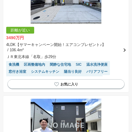
距離が近い
3490万円
4LDK【サマーキャンペーン開始！エアコンプレゼント♪】
/ 106.4m²
ＪＲ東北本線「名取」歩29分
食洗機
区画整備地内
閑静な住宅地
SIC
温水洗浄便座
窓付き浴室
システムキッチン
陽当り良好
バリアフリー
浴室乾燥機
WIC
オール電化
IHクッキングヒーター
対面キッチン
モニター付きインターホン