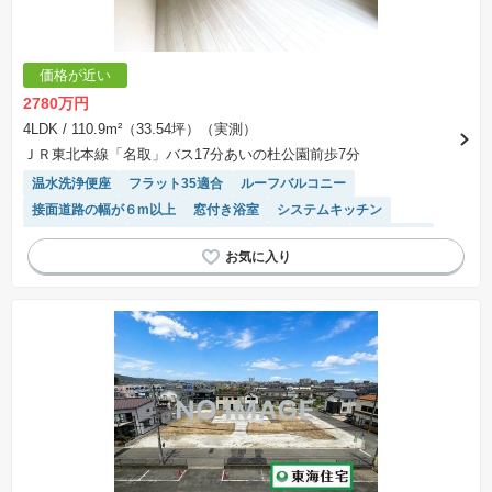
価格が近い
2780万円
4LDK
/ 110.9m²（33.54坪）（実測）
ＪＲ東北本線「名取」バス17分あいの杜公園前歩7分
温水洗浄便座
フラット35適合
ルーフバルコニー
接面道路の幅が６m以上
窓付き浴室
システムキッチン
トイレ2個以上
浴室乾燥機
長期優良住宅
WIC
オール電化
対面キッチン
モニター付きインターホン