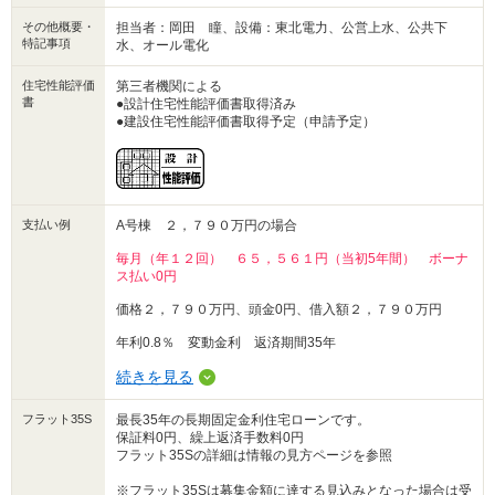
その他概要・
担当者：岡田 瞳、設備：東北電力、公営上水、公共下
特記事項
水、オール電化
住宅性能評価
第三者機関による
書
●設計住宅性能評価書取得済み
●建設住宅性能評価書取得予定（申請予定）
支払い例
A号棟 ２，７９０万円の場合
毎月（年１２回） ６５，５６１円（当初5年間） ボーナ
ス払い0円
価格２，７９０万円、頭金0円、借入額２，７９０万円
年利0.8％ 変動金利 返済期間35年
続きを見る
フラット35S
最長35年の長期固定金利住宅ローンです。
保証料0円、繰上返済手数料0円
フラット35Sの詳細は情報の見方ページを参照
※フラット35Sは募集金額に達する見込みとなった場合は受