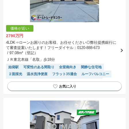
協議するため、土地購入者が自己の希望する建物の設計協議をするために必要な相当の期間の
交渉期間が設定され、その期間内で希望を満たすプランが実現できたかどうかにより結論を出
します。なお、この期間は概ね3ヶ月程度とされています。納得のいくプランが出来ず、建築請
負契約が成立しない場合、土地売買契約は白紙に戻り、土地契約にかかった代金（土地代金、
手付金など）は名目のいかんに関わらず、全て返却されます。
※課税対象物件の「価格」や「費用等」は消費税込みの「総額表示」で統一しています。
※「本体価格」とは、課税対象物件においては「消費税を除いた建物価格」と「土地価格」の
価格が近い
合計額を指します。
※課税対象物件は消費税込みの総額表示のため、不動産広告の販売価格には本体価格の金額は
2790万円
表示されておりません。
※取引にかかる費用：物件の契約手続き、決済、引き渡し時にかかる費用を表示しています。
4LDK⇒ローンお困りのお客様、お任せください◎弊社提携銀行に
不動産会社によって表記有無が異なるため、ご自身で十分な確認をしていただくようにお願い
て審査提案いたします！フリーダイヤル：0120-888-673
いたします。
/ 97.08m²（登記）
※掲載の省エネ性能ラベル内の物件・住棟・号室名称については最新のものに変更されている
場合があります。
ＪＲ東北本線「名取」歩18分
始発駅
可変性のある間取り
全室南向き
閑静な住宅地
２面採光
温水洗浄便座
フラット35適合
ルーフバルコニー
接面道路の幅が６m以上
窓付き浴室
システムキッチン
陽当り良好
バリアフリー
トイレ2個以上
浴室乾燥機
WIC
オール電化
IHクッキングヒーター
平坦地
対面キッチン