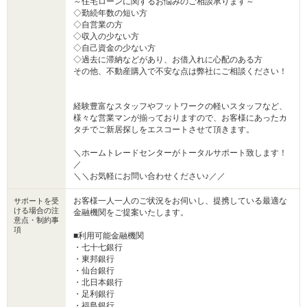
～住宅ローンに関するお悩みのご相談承ります～
◇勤続年数の短い方
◇自営業の方
◇収入の少ない方
◇自己資金の少ない方
◇過去に滞納などがあり、お借入れに心配のある方
その他、不動産購入で不安な点は弊社にご相談ください！
経験豊富なスタッフやフットワークの軽いスタッフなど、
様々な営業マンが揃っておりますので、お客様にあったカ
タチでご新居探しをエスコートさせて頂きます。
＼ホームトレードセンターがトータルサポート致します！
／
＼＼お気軽にお問い合わせください♪／／
お客様一人一人のご状況をお伺いし、提携している最適な
サポートを受
ける場合の注
金融機関をご提案いたします。
意点・制約事
項
■利用可能金融機関
・七十七銀行
・東邦銀行
・仙台銀行
・北日本銀行
・足利銀行
・福島銀行