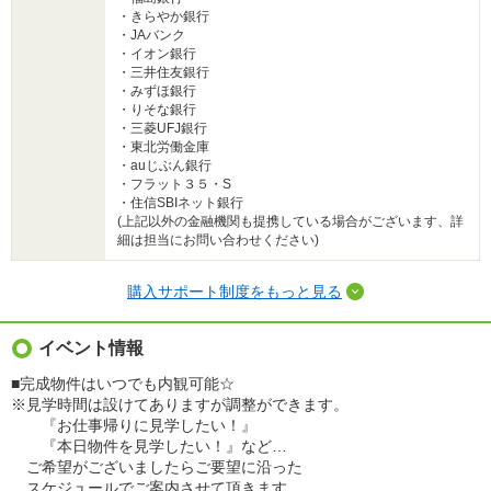
・きらやか銀行
・JAバンク
・イオン銀行
・三井住友銀行
・みずほ銀行
・りそな銀行
・三菱UFJ銀行
・東北労働金庫
・auじぶん銀行
・フラット３５・S
・住信SBIネット銀行
(上記以外の金融機関も提携している場合がございます、詳
細は担当にお問い合わせください)
購入サポート制度をもっと見る
イベント情報
■完成物件はいつでも内観可能☆
※見学時間は設けてありますが調整ができます。
『お仕事帰りに見学したい！』
『本日物件を見学したい！』など…
ご希望がございましたらご要望に沿った
スケジュールでご案内させて頂きます。