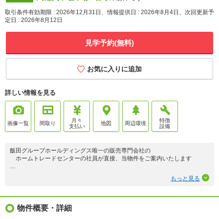
取引条件有効期限 : 2026年12月31日、情報提供日 : 2026年8月4日、次回更新予
定日 : 2026年8月12日
見学予約(無料)
お気に入りに追加
詳しい情報を見る
月々
特徴
画像一覧
間取り
地図
周辺環境
支払い
設備
飯田グループホールディングス唯一の販売専門会社の
ホームトレードセンターの社員が直接、当物件をご案内いたします
＊＊POINT＊＊
もっと見る
◎ご家族と会話をしながらお料理が作れる対面式キッチン！
◎統一感のある全居室フローリング♪
◎広々バルコニーでお洗濯が一度にたくさん干せて快適！
◎カースペースは2台並列駐車可能♪
物件概要・詳細