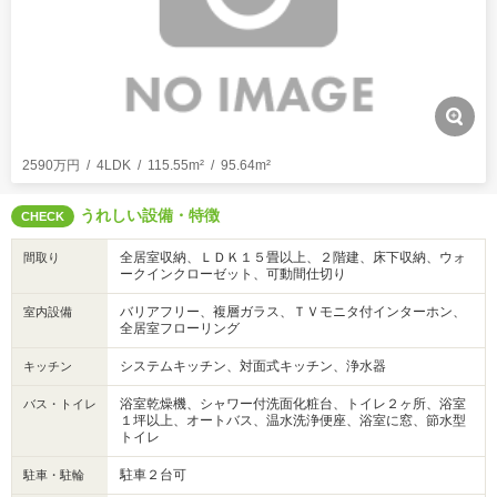
2590万円
4LDK
115.55m²
95.64m²
うれしい設備・特徴
CHECK
全居室収納、ＬＤＫ１５畳以上、２階建、床下収納、ウォ
間取り
ークインクローゼット、可動間仕切り
バリアフリー、複層ガラス、ＴＶモニタ付インターホン、
室内設備
全居室フローリング
システムキッチン、対面式キッチン、浄水器
キッチン
浴室乾燥機、シャワー付洗面化粧台、トイレ２ヶ所、浴室
バス・トイレ
１坪以上、オートバス、温水洗浄便座、浴室に窓、節水型
トイレ
駐車２台可
駐車・駐輪