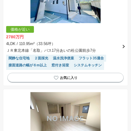
価格が近い
2780万円
4LDK
/ 110.95m²（33.56坪）
ＪＲ東北本線「名取」バス17分あいの杜公園前歩7分
閑静な住宅地
２面採光
温水洗浄便座
フラット35適合
接面道路の幅が６m以上
窓付き浴室
システムキッチン
陽当り良好
バリアフリー
トイレ2個以上
浴室乾燥機
長期優良住宅
WIC
オール電化
IHクッキングヒーター
対面キッチン
モニター付きインターホン