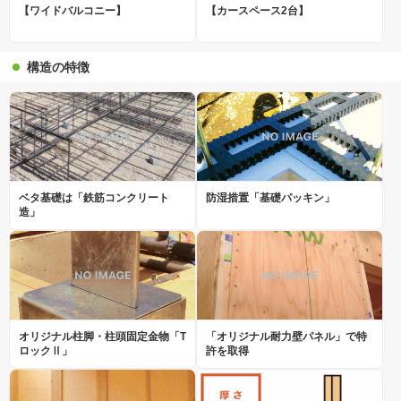
【ワイドバルコニー】
【カースペース2台】
構造の特徴
ベタ基礎は「鉄筋コンクリート
防湿措置「基礎パッキン」
造」
オリジナル柱脚・柱頭固定金物「T
「オリジナル耐力壁パネル」で特
ロックⅡ」
許を取得