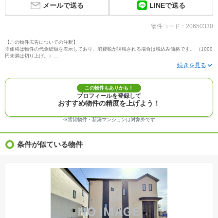
LINEで送る
メールで送る
物件コード：20650330
【この物件広告についての注釈】
※価格は物件の代金総額を表示しており、消費税が課税される場合は税込み価格です。 （1000
円未満は切り上げ。）
※写真に写っている、またはパース（絵）や間取り図に描かれている家具や車などは、特にコ
メントがない場合、販売価格に含まれません。
※敷地権利が定期借地権のものは価格に権利金を含みます。
※建築条件付き土地価格には、建物価格は含まれません。
この物件もありかも！
※物件情報は、原則として情報提供日の２日前に最終確認した情報です。
プロフィールを登録して
※完成予想図はいずれも外構、植栽、外観等実際のものとは多少異なることがあります。
おすすめ物件の精度を上げよう！
※モデルルーム・モデルハウス・展示場・ショールームの画像の場合、今回販売の物件と異な
る場合があります。
※ＣＧ合成の画像の場合、実際とは多少異なる場合があります。
※賃貸物件・新築マンションは対象外です
※物件特徴：販売戸数が複数の物件は、全ての住戸に該当しない項目もあります。
※完成後１年以上を経過した未入居物件が掲載される場合があります。ご了承ください。
※新着：物件情報が「SUUMO」に掲載された日から１週間表示されます。
条件が似ている物件
※価格更新：物件価格が変更された日から１週間表示されます。
※販売予定物件はすべて、販売開始するまで契約または予約の申込みはできません。
※購入の前には物件内容や契約条件についてご自身で十分な確認をしていただくようにお願い
いたします。
※建築条件土地の情報内に掲載されている、建物プラン例は、土地購入者の設計プランの参考
の一例であって、プランの採用可否は任意です。
※土地（建築条件なし）で「建物プラン例」が表記してある時、そのプラン例は特定の建築請
負会社によるもので、当該建築請負会社以外で建てた場合、同様のものが同価格で建てられる
とは限りません。また建築請負会社を特定するものではありません。
※建築条件付き土地とは、その土地に建築する建物の建築請負契約が、一定期間内に成立する
ことを条件として売買される土地のことをいいます。建築請負契約成立に向けて設計プランを