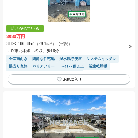
広さが似ている
3080万円
3LDK
/ 96.38m²（29.15坪）（登記）
ＪＲ東北本線「名取」歩16分
全室南向き
閑静な住宅地
温水洗浄便座
システムキッチン
陽当り良好
バリアフリー
トイレ2個以上
浴室乾燥機
対面キッチン
モニター付きインターホン