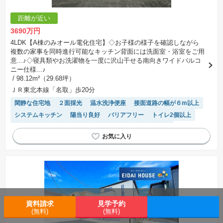
距離が近い
3690万円
4LDK【A棟のみオール電化住宅】◇お子様の様子を確認しながら
複数の家事を同時進行可能なキッチン背面には洗面室・浴室をご用
意...♪◇寝具類やお洗濯物を一度に沢山干せる南向きワイドバルコ
ニー仕様...♪
/ 98.12m²（29.68坪）
ＪＲ東北本線「名取」歩20分
閑静な住宅地
２面採光
温水洗浄便座
接面道路の幅が６m以上
システムキッチン
陽当り良好
バリアフリー
トイレ2個以上
浴室乾燥機
長期優良住宅
オール電化
対面キッチン
モニター付きインターホン
資料請求
見学予約
(無料)
(無料)