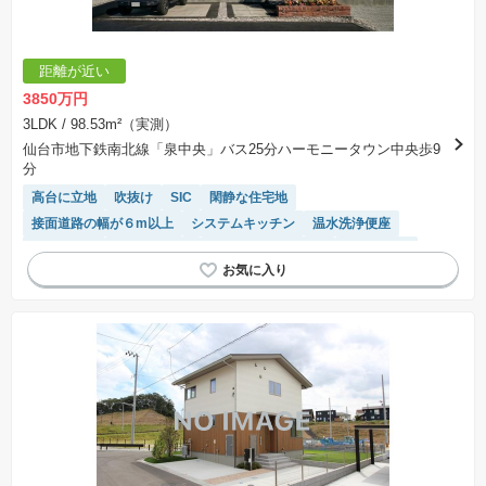
距離が近い
3850万円
3LDK
/ 98.53m²（実測）
仙台市地下鉄南北線「泉中央」バス25分ハーモニータウン中央歩9
分
高台に立地
吹抜け
SIC
閑静な住宅地
接面道路の幅が６m以上
システムキッチン
温水洗浄便座
窓付き浴室
対面キッチン
キッチン収納が多い
オール電化
IHクッキングヒーター