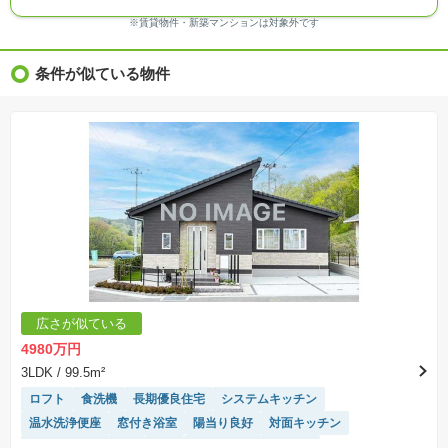
る場合があります。
※ＣＧ合成の画像の場合、実際とは多少異なる場合があります。
※賃貸物件・新築マンションは対象外です
※物件特徴：販売戸数が複数の物件は、全ての住戸に該当しない項目もあります。
※完成後１年以上を経過した未入居物件が掲載される場合があります。ご了承ください。
※新着：物件情報が「SUUMO」に掲載された日から１週間表示されます。
条件が似ている物件
※価格更新：物件価格が変更された日から１週間表示されます。
※販売予定物件はすべて、販売開始するまで契約または予約の申込みはできません。
※購入の前には物件内容や契約条件についてご自身で十分な確認をしていただくようにお願い
いたします。
※建築条件土地の情報内に掲載されている、建物プラン例は、土地購入者の設計プランの参考
の一例であって、プランの採用可否は任意です。
※土地（建築条件なし）で「建物プラン例」が表記してある時、そのプラン例は特定の建築請
負会社によるもので、当該建築請負会社以外で建てた場合、同様のものが同価格で建てられる
とは限りません。また建築請負会社を特定するものではありません。
※建築条件付き土地とは、その土地に建築する建物の建築請負契約が、一定期間内に成立する
ことを条件として売買される土地のことをいいます。建築請負契約成立に向けて設計プランを
協議するため、土地購入者が自己の希望する建物の設計協議をするために必要な相当の期間の
交渉期間が設定され、その期間内で希望を満たすプランが実現できたかどうかにより結論を出
します。なお、この期間は概ね3ヶ月程度とされています。納得のいくプランが出来ず、建築請
負契約が成立しない場合、土地売買契約は白紙に戻り、土地契約にかかった代金（土地代金、
手付金など）は名目のいかんに関わらず、全て返却されます。
※課税対象物件の「価格」や「費用等」は消費税込みの「総額表示」で統一しています。
※「本体価格」とは、課税対象物件においては「消費税を除いた建物価格」と「土地価格」の
広さが似ている
合計額を指します。
※課税対象物件は消費税込みの総額表示のため、不動産広告の販売価格には本体価格の金額は
4980万円
表示されておりません。
※取引にかかる費用：物件の契約手続き、決済、引き渡し時にかかる費用を表示しています。
3LDK
/ 99.5m²
不動産会社によって表記有無が異なるため、ご自身で十分な確認をしていただくようにお願い
いたします。
ロフト
食洗機
長期優良住宅
システムキッチン
※掲載の省エネ性能ラベル内の物件・住棟・号室名称については最新のものに変更されている
温水洗浄便座
窓付き浴室
陽当り良好
対面キッチン
場合があります。
キッチン収納が多い
WIC
IHクッキングヒーター