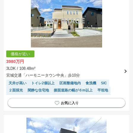
価格が近い
3980万円
3LDK
/ 108.48m²
宮城交通「ハーモニータウン中央」歩10分
天井が高い
トイレ2個以上
区画整備地内
食洗機
SIC
２面採光
閑静な住宅地
接面道路の幅が６m以上
平坦地
システムキッチン
温水洗浄便座
窓付き浴室
陽当り良好
キッチン収納が多い
モニター付きインターホン
WIC
オール電化
IHクッキングヒーター