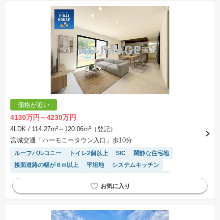
価格が近い
4130万円～4230万円
4LDK
/ 114.27m²～120.06m²（登記）
宮城交通「ハーモニータウン入口」歩10分
ルーフバルコニー
トイレ2個以上
SIC
閑静な住宅地
接面道路の幅が６m以上
平坦地
システムキッチン
温水洗浄便座
モニター付きインターホン
浴室乾燥機
IHクッキングヒーター