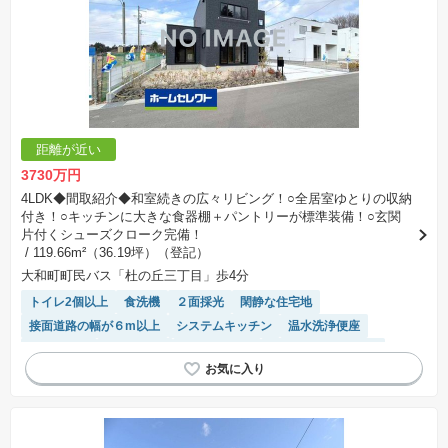
距離が近い
3730万円
4LDK◆間取紹介◆和室続きの広々リビング！○全居室ゆとりの収納
付き！○キッチンに大きな食器棚＋パントリーが標準装備！○玄関
片付くシューズクローク完備！
/ 119.66m²（36.19坪）（登記）
大和町町民バス「杜の丘三丁目」歩4分
トイレ2個以上
食洗機
２面採光
閑静な住宅地
接面道路の幅が６m以上
システムキッチン
温水洗浄便座
窓付き浴室
陽当り良好
対面キッチン
キッチン収納が多い
モニター付きインターホン
WIC
浴室乾燥機
オール電化
IHクッキングヒーター