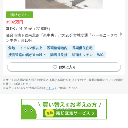
価格が近い
3992万円
3LDK
/ 91.91m²（27.80坪）
仙台市地下鉄南北線「泉中央」バス28分宮城交通「ハーモニータウ
ン中央」歩10分
角地
トイレ2個以上
区画整備地内
長期優良住宅
接面道路の幅が６m以上
陽当り良好
対面キッチン
WIC
浴室乾燥機
IHクッキングヒーター
※サイトの表示内容が現在の状況とは異なる場合がありますので、最新の情報については掲載
会社にご確認ください。
※表示しているタグ情報の詳細は
こちら
をご確認ください。