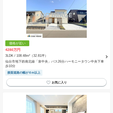
価格が近い
4280万円
3LDK
/ 108.48m²（32.81坪）
仙台市地下鉄南北線「泉中央」バス26分ハーモニータウン中央下車
歩10分
接面道路の幅が６m以上