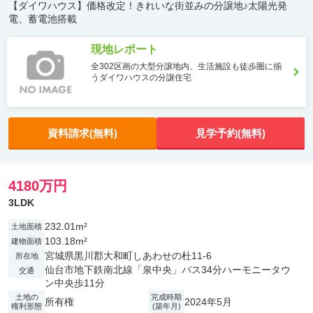
【ダイワハウス】価格改定！きれいな街並みの分譲地♪太陽光発
電、蓄電池搭載
現地レポート
全302区画の大型分譲地内、生活施設も徒歩圏に揃
うダイワハウスの分譲住宅
資料請求(無料)
見学予約(無料)
4180万円
3LDK
232.01m²
土地面積
103.18m²
建物面積
宮城県黒川郡大和町しあわせの杜11-6
所在地
仙台市地下鉄南北線「泉中央」バス34分ハーモニータウ
交通
ン中央歩11分
土地の
完成時期
所有権
2024年5月
権利形態
(築年月)