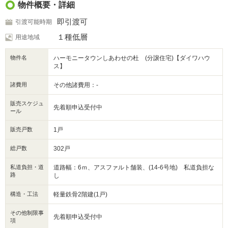
物件概要・詳細
即引渡可
引渡可能時期
１種低層
用途地域
物件名
ハーモニータウンしあわせの杜 (分譲住宅)【ダイワハウ
ス】
諸費用
その他諸費用：-
販売スケジュ
先着順申込受付中
ール
販売戸数
1戸
総戸数
302戸
私道負担・道
道路幅：6ｍ、アスファルト舗装、(14-6号地) 私道負担な
路
し
構造・工法
軽量鉄骨2階建(1戸)
その他制限事
先着順申込受付中
項