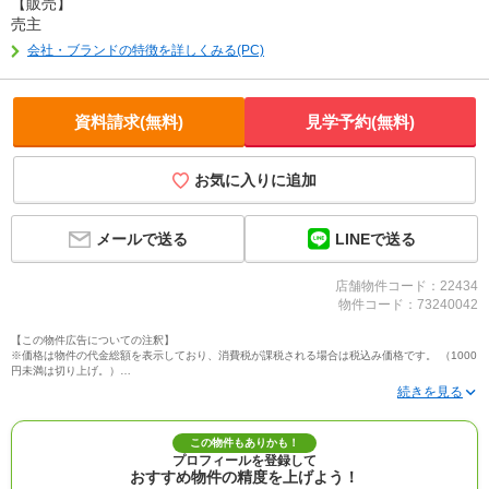
【販売】
売主
会社・ブランドの特徴を詳しくみる(PC)
資料請求(無料)
見学予約(無料)
お気に入りに追加
LINEで送る
メールで送る
店舗物件コード：22434
物件コード：73240042
【この物件広告についての注釈】
※価格は物件の代金総額を表示しており、消費税が課税される場合は税込み価格です。 （1000
円未満は切り上げ。）
※写真に写っている、またはパース（絵）や間取り図に描かれている家具や車などは、特にコ
メントがない場合、販売価格に含まれません。
※敷地権利が定期借地権のものは価格に権利金を含みます。
※建築条件付き土地価格には、建物価格は含まれません。
この物件もありかも！
※物件情報は、原則として情報提供日の２日前に最終確認した情報です。
プロフィールを登録して
※完成予想図はいずれも外構、植栽、外観等実際のものとは多少異なることがあります。
おすすめ物件の精度を上げよう！
※モデルルーム・モデルハウス・展示場・ショールームの画像の場合、今回販売の物件と異な