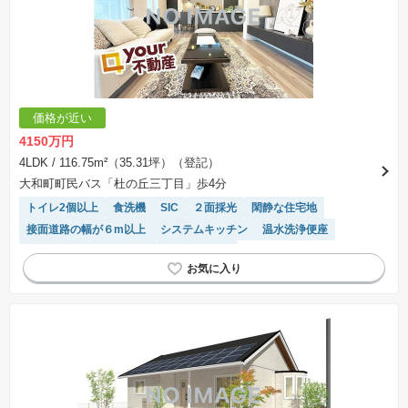
価格が近い
4150万円
4LDK
/ 116.75m²（35.31坪）（登記）
大和町町民バス「杜の丘三丁目」歩4分
トイレ2個以上
食洗機
SIC
２面採光
閑静な住宅地
接面道路の幅が６m以上
システムキッチン
温水洗浄便座
窓付き浴室
陽当り良好
対面キッチン
モニター付きインターホン
WIC
浴室乾燥機
オール電化
IHクッキングヒーター