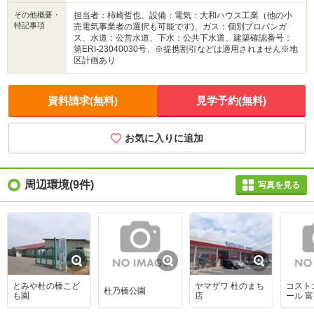
その他概要・
担当者：柿崎哲也、設備：電気：大和ハウス工業（他の小
特記事項
売電気事業者の選択も可能です)、ガス：個別プロパンガ
ス、水道：公営水道、下水：公共下水道、建築確認番号：
第ERI-23040030号、※提携割引などは適用されません※地
区計画あり
資料請求(無料)
見学予約(無料)
お気に入りに追加
周辺環境
(9件)
写真を見る
とみや杜の橋こど
ヤマザワ 杜のまち
コスト
杜乃橋公園
も園
店
ール 