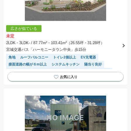
広さが似ている
未定
2LDK・3LDK-
/ 87.77m²・103.41m²（26.55坪・31.28坪）
宮城交通バス「ハーモニータウン中央」歩15分
角地
ルーフバルコニー
トイレ2個以上
EV充電器
接面道路の幅が６m以上
システムキッチン
陽当り良好
対面キッチン
モニター付きインターホン
WIC
オール電化
IHクッキングヒーター