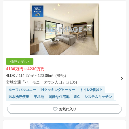
価格が近い
4130万円～4230万円
4LDK
/ 114.27m²～120.06m²（登記）
宮城交通「ハーモニータウン入口」歩10分
ルーフバルコニー
IHクッキングヒーター
トイレ2個以上
温水洗浄便座
平坦地
閑静な住宅地
SIC
システムキッチン
接面道路の幅が６m以上
浴室乾燥機
モニター付きインターホン