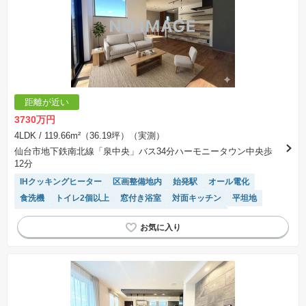
距離が近い
3730万円
4LDK
/ 119.66m²（36.19坪）（実測）
仙台市地下鉄南北線「泉中央」バス34分ハーモニータウン中央歩
12分
IHクッキングヒーター
区画整備地内
始発駅
オール電化
食洗機
トイレ2個以上
窓付き浴室
対面キッチン
平坦地
閑静な住宅地
SIC
陽当り良好
システムキッチン
接面道路の幅が６m以上
浴室乾燥機
WIC
モニター付きインターホン