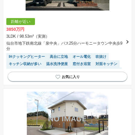
距離が近い
3850万円
3LDK
/ 98.53m²（実測）
仙台市地下鉄南北線「泉中央」バス25分ハーモニータウン中央歩9
分
IHクッキングヒーター
高台に立地
オール電化
吹抜け
キッチン収納が多い
温水洗浄便座
窓付き浴室
対面キッチン
閑静な住宅地
SIC
システムキッチン
接面道路の幅が６m以上