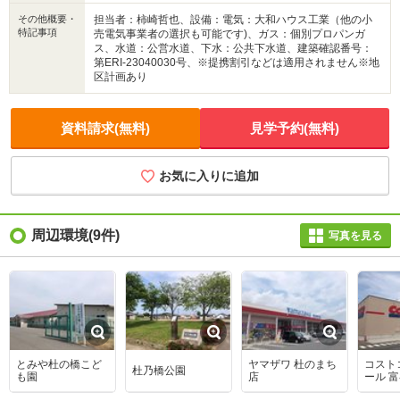
その他概要・
担当者：柿崎哲也、設備：電気：大和ハウス工業（他の小
特記事項
売電気事業者の選択も可能です)、ガス：個別プロパンガ
ス、水道：公営水道、下水：公共下水道、建築確認番号：
第ERI-23040030号、※提携割引などは適用されません※地
区計画あり
資料請求(無料)
見学予約(無料)
お気に入りに追加
周辺環境
(9件)
写真を見る
とみや杜の橋こど
ヤマザワ 杜のまち
コスト
杜乃橋公園
も園
店
ール 