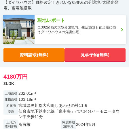
【ダイワハウス】価格改定！きれいな街並みの分譲地♪太陽光発
電、蓄電池搭載
現地レポート
全302区画の大型分譲地内、生活施設も徒歩圏に揃
うダイワハウスの分譲住宅
資料請求(無料)
見学予約(無料)
4180万円
3LDK
232.01m²
土地面積
103.18m²
建物面積
宮城県黒川郡大和町しあわせの杜11-6
所在地
仙台市地下鉄南北線「泉中央」バス34分ハーモニータウ
交通
ン中央歩11分
土地の
完成時期
所有権
2024年5月
権利形態
(築年月)