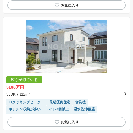
広さが似ている
5180万円
3LDK
/ 112m²
IHクッキングヒーター
長期優良住宅
食洗機
キッチン収納が多い
トイレ2個以上
温水洗浄便座
対面キッチン
SIC
システムキッチン
WIC
モニター付きインターホン