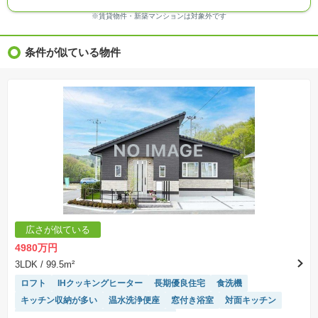
る場合があります。
※ＣＧ合成の画像の場合、実際とは多少異なる場合があります。
※賃貸物件・新築マンションは対象外です
※物件特徴：販売戸数が複数の物件は、全ての住戸に該当しない項目もあります。
※完成後１年以上を経過した未入居物件が掲載される場合があります。ご了承ください。
※新着：物件情報が「SUUMO」に掲載された日から１週間表示されます。
条件が似ている物件
※価格更新：物件価格が変更された日から１週間表示されます。
※販売予定物件はすべて、販売開始するまで契約または予約の申込みはできません。
※購入の前には物件内容や契約条件についてご自身で十分な確認をしていただくようにお願い
いたします。
※建築条件土地の情報内に掲載されている、建物プラン例は、土地購入者の設計プランの参考
の一例であって、プランの採用可否は任意です。
※土地（建築条件なし）で「建物プラン例」が表記してある時、そのプラン例は特定の建築請
負会社によるもので、当該建築請負会社以外で建てた場合、同様のものが同価格で建てられる
とは限りません。また建築請負会社を特定するものではありません。
※建築条件付き土地とは、その土地に建築する建物の建築請負契約が、一定期間内に成立する
ことを条件として売買される土地のことをいいます。建築請負契約成立に向けて設計プランを
協議するため、土地購入者が自己の希望する建物の設計協議をするために必要な相当の期間の
交渉期間が設定され、その期間内で希望を満たすプランが実現できたかどうかにより結論を出
します。なお、この期間は概ね3ヶ月程度とされています。納得のいくプランが出来ず、建築請
負契約が成立しない場合、土地売買契約は白紙に戻り、土地契約にかかった代金（土地代金、
手付金など）は名目のいかんに関わらず、全て返却されます。
※課税対象物件の「価格」や「費用等」は消費税込みの「総額表示」で統一しています。
※「本体価格」とは、課税対象物件においては「消費税を除いた建物価格」と「土地価格」の
広さが似ている
合計額を指します。
※課税対象物件は消費税込みの総額表示のため、不動産広告の販売価格には本体価格の金額は
4980万円
表示されておりません。
※取引にかかる費用：物件の契約手続き、決済、引き渡し時にかかる費用を表示しています。
3LDK
/ 99.5m²
不動産会社によって表記有無が異なるため、ご自身で十分な確認をしていただくようにお願い
いたします。
ロフト
IHクッキングヒーター
長期優良住宅
食洗機
※掲載の省エネ性能ラベル内の物件・住棟・号室名称については最新のものに変更されている
キッチン収納が多い
温水洗浄便座
窓付き浴室
対面キッチン
場合があります。
陽当り良好
システムキッチン
WIC