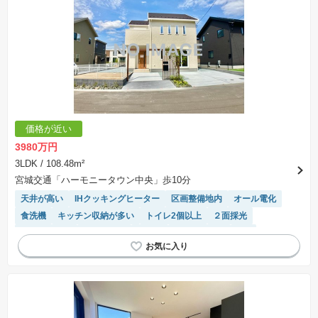
価格が近い
3980万円
3LDK
/ 108.48m²
宮城交通「ハーモニータウン中央」歩10分
天井が高い
IHクッキングヒーター
区画整備地内
オール電化
食洗機
キッチン収納が多い
トイレ2個以上
２面採光
温水洗浄便座
窓付き浴室
平坦地
閑静な住宅地
SIC
陽当り良好
システムキッチン
接面道路の幅が６m以上
WIC
モニター付きインターホン