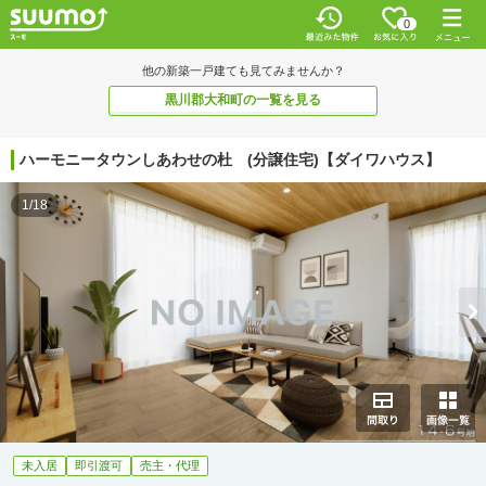
0
他の新築一戸建ても見てみませんか？
黒川郡大和町の一覧を見る
ハーモニータウンしあわせの杜 (分譲住宅)【ダイワハウス】
1/18
未入居
即引渡可
売主・代理