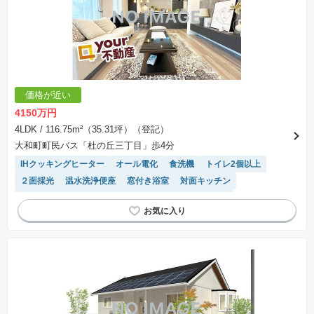
価格が近い
4150万円
4LDK
/ 116.75m²（35.31坪）（登記）
大和町町民バス「杜の丘三丁目」歩4分
IHクッキングヒーター
オール電化
食洗機
トイレ2個以上
２面採光
温水洗浄便座
窓付き浴室
対面キッチン
閑静な住宅地
SIC
陽当り良好
システムキッチン
接面道路の幅が６m以上
浴室乾燥機
WIC
モニター付きインターホン