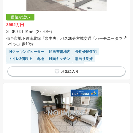
価格が近い
3992万円
3LDK
/ 91.91m²（27.80坪）
仙台市地下鉄南北線「泉中央」バス28分宮城交通「ハーモニータウ
ン中央」歩10分
IHクッキングヒーター
区画整備地内
長期優良住宅
トイレ2個以上
角地
対面キッチン
陽当り良好
接面道路の幅が６m以上
浴室乾燥機
WIC