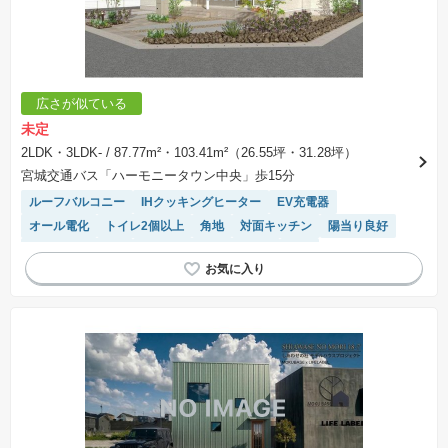
広さが似ている
未定
2LDK・3LDK-
/ 87.77m²・103.41m²（26.55坪・31.28坪）
宮城交通バス「ハーモニータウン中央」歩15分
ルーフバルコニー
IHクッキングヒーター
EV充電器
オール電化
トイレ2個以上
角地
対面キッチン
陽当り良好
システムキッチン
接面道路の幅が６m以上
WIC
モニター付きインターホン