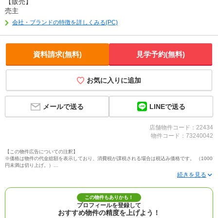
【販売】
売主
会社・ブランドの特徴を詳しくみる(PC)
資料請求(無料)
見学予約(無料)
お気に入りに追加
LINEで送る
メールで送る
店舗物件コード：22434
物件コード：73240042
【この物件広告についての注釈】
※価格は物件の代金総額を表示しており、消費税が課税される場合は税込み価格です。 （1000
円未満は切り上げ。）
※写真に写っている、またはパース（絵）や間取り図に描かれている家具や車などは、特にコ
メントがない場合、販売価格に含まれません。
※敷地権利が定期借地権のものは価格に権利金を含みます。
※建築条件付き土地価格には、建物価格は含まれません。
この物件もありかも！
※物件情報は、原則として情報提供日の２日前に最終確認した情報です。
プロフィールを登録して
※完成予想図はいずれも外構、植栽、外観等実際のものとは多少異なることがあります。
おすすめ物件の精度を上げよう！
※モデルルーム・モデルハウス・展示場・ショールームの画像の場合、今回販売の物件と異な