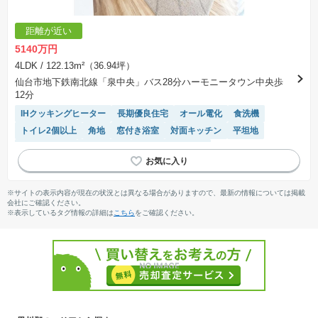
距離が近い
5140万円
4LDK
/ 122.13m²（36.94坪）
仙台市地下鉄南北線「泉中央」バス28分ハーモニータウン中央歩
12分
IHクッキングヒーター
長期優良住宅
オール電化
食洗機
トイレ2個以上
角地
窓付き浴室
対面キッチン
平坦地
閑静な住宅地
陽当り良好
システムキッチン
接面道路の幅が６m以上
浴室乾燥機
WIC
モニター付きインターホン
※サイトの表示内容が現在の状況とは異なる場合がありますので、最新の情報については掲載
会社にご確認ください。
※表示しているタグ情報の詳細は
こちら
をご確認ください。