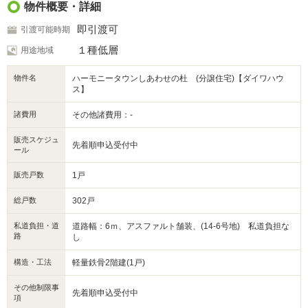
物件概要・詳細
即引渡可
引渡可能時期
１種低層
用途地域
物件名
ハーモニータウンしあわせの杜 (分譲住宅)【ダイワハウ
ス】
諸費用
その他諸費用：-
販売スケジュ
先着順申込受付中
ール
販売戸数
1戸
総戸数
302戸
私道負担・道
道路幅：6ｍ、アスファルト舗装、(14-6号地) 私道負担な
路
し
構造・工法
軽量鉄骨2階建(1戸)
その他制限事
先着順申込受付中
項