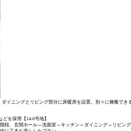
保。ダイニングとリビング部分に床暖房を設置。別々に稼働できる
どを採用【14-6号地】
階段、玄関ホール⇔洗面室⇔キッチン⇔ダイニング⇔リビング
線に工夫を凝らしたプラン。