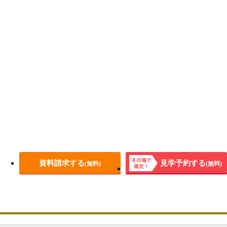
資料請求する
見学予約する
(無料)
(無料)
その場
で確
定！