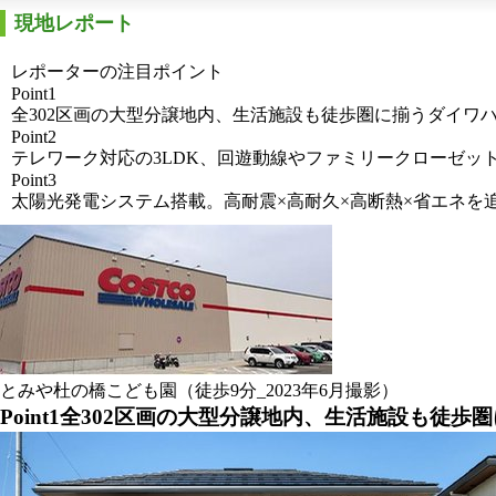
現地レポート
レポーターの注目ポイント
Point1
全302区画の大型分譲地内、生活施設も徒歩圏に揃うダイワ
Point2
テレワーク対応の3LDK、回遊動線やファミリークローゼッ
Point3
太陽光発電システム搭載。高耐震×高耐久×高断熱×省エネを
とみや杜の橋こども園（徒歩9分_2023年6月撮影）
Point1
全302区画の大型分譲地内、生活施設も徒歩