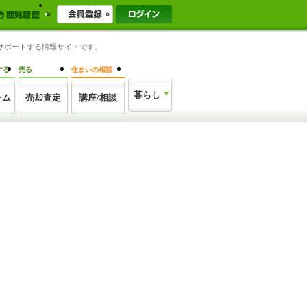
をサポートする情報サイトです。
する
売る
住まいの相談
暮らし
ーム
売却査定
講座/相談
】