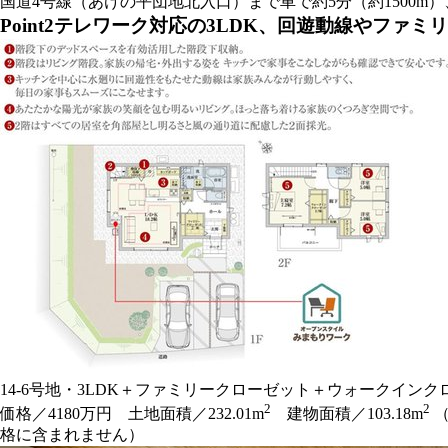
国道4号線（あけの平団地北入口）まで車で約5分（約1500m
Point2
テレワーク対応の3LDK、回遊動線やファミ
14-6号地・3LDK＋ファミリークローゼット＋ウォークイン
2
2
価格／4180万円 土地面積／232.01m
建物面積／103.18m
（
格に含まれません）