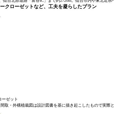
）、仙台北部道路「富谷IC」まで約2720m。仙台市内や東北近
リークローゼットなど、工夫を凝らしたプラン
クローゼット
間取・外構植栽図は設計図書を基に描き起こしたもので実際