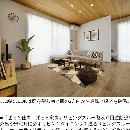
18.2帖のLDKは庭を望む南と西の2方向から通風と採光を確
■「ぱっと仕事、ぱっと家事」リビングスルー階段や回遊動線な
外出や帰宅時に必ずリビングダイニングを通るリビングスルー
ミリーユーティリティ』を使いやすく配置するなど、家族の動