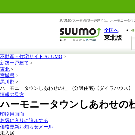
SUUMO(スーモ)新築一戸建ては、ハーモニー
全国へ
借
東北版
不動産・住宅サイト SUUMO
>
新築一戸建て
>
東北
>
宮城県
>
黒川郡
>
ハーモニータウンしあわせの杜 (分譲住宅)【ダイワハウス】
情報の見方
ハーモニータウンしあわせの杜
印刷用画面
お気に入りに追加する
価格更新お知らせメール
未入居