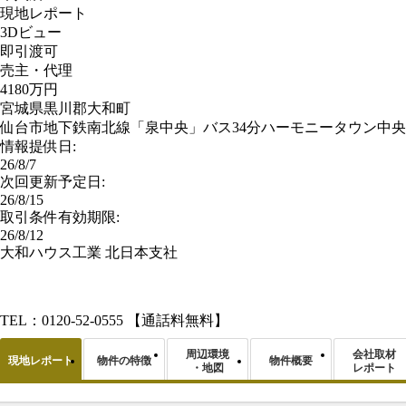
現地レポート
3Dビュー
即引渡可
売主・代理
4180万円
宮城県黒川郡大和町
仙台市地下鉄南北線「泉中央」バス34分ハーモニータウン中央
情報提供日:
26/8/7
次回更新予定日:
26/8/15
取引条件有効期限:
26/8/12
大和ハウス工業 北日本支社
TEL：0120-52-0555
【通話料無料】
周辺環境
会社取材
現地レポート
物件の特徴
物件概要
・地図
レポート