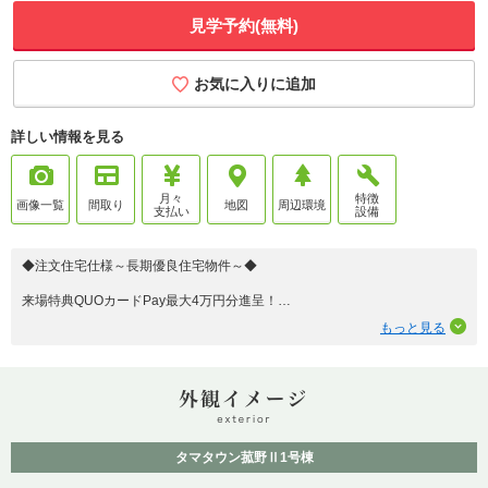
見学予約(無料)
お気に入りに追加
詳しい情報を見る
月々
特徴
画像一覧
間取り
地図
周辺環境
支払い
設備
◆注文住宅仕様～長期優良住宅物件～◆
来場特典QUOカードPay最大4万円分進呈！
☆全5区画にて販売中☆工事中成約で早くも残3区画☆
もっと見る
☆オール電化住宅
全熱交換型換気システム
☆耐震基準最高ランクの「耐震等級３」
☆☆設備や仕様、性能などは全てが注文住宅仕様
＼タマホーム基本スペック／
(1)耐震等級3
(2)高断熱仕様
タマタウン菰野Ⅱ1号棟