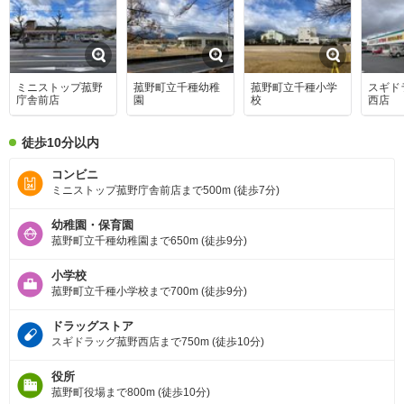
ミニストップ菰野
菰野町立千種幼稚
菰野町立千種小学
スギド
庁舎前店
園
校
西店
徒歩10分以内
コンビニ
ミニストップ菰野庁舎前店まで500m (徒歩7分)
幼稚園・保育園
菰野町立千種幼稚園まで650m (徒歩9分)
小学校
菰野町立千種小学校まで700m (徒歩9分)
ドラッグストア
スギドラッグ菰野西店まで750m (徒歩10分)
役所
菰野町役場まで800m (徒歩10分)