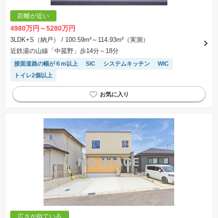
距離が近い
4980万円～5280万円
3LDK+S（納戸）
/ 100.59m²～114.93m²（実測）
近鉄湯の山線「中菰野」歩14分～18分
接面道路の幅が６m以上
SIC
システムキッチン
WIC
トイレ2個以上
広さが似ている