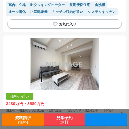
高台に立地
IHクッキングヒーター
長期優良住宅
食洗機
オール電化
浴室乾燥機
キッチン収納が多い
システムキッチン
WIC
対面キッチン
モニター付きインターホン
閑静な住宅地
トイレ2個以上
価格が近い
3480万円・3580万円
3LDK・4LDK
/ 82.81m²・107.23m²（25.04坪・32.43坪）（登記）
近鉄湯の山線「大羽根園」歩9分
資料請求
見学予約
(無料)
(無料)
IHクッキングヒーター
長期優良住宅
食洗機
オール電化