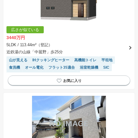
広さが似ている
3440万円
5LDK
/ 113.44m²（登記）
近鉄湯の山線「中菰野」歩25分
山が見える
IHクッキングヒーター
高機能トイレ
平坦地
食洗機
オール電化
フラット35適合
浴室乾燥機
SIC
システムキッチン
WIC
対面キッチン
モニター付きインターホン
閑静な住宅地
トイレ2個以上
温水洗浄便座