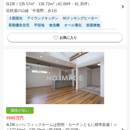
5LDK
/ 135.57m²・136.72m²（41.00坪・41.35坪）
近鉄湯の山線「中菰野」歩1分
３面採光
アイランドキッチン
IHクッキングヒーター
長期優良住宅
平坦地
食洗機
オール電化
前面棟無
浴室乾燥機
接面道路の幅が６m以上
SIC
キッチン収納が多い
バリアフリー
システムキッチン
窓付き浴室
WIC
対面キッチン
モニター付きインターホン
トイレ2個以上
陽当り良好
価格が近い
3580万円
4LDK☆パシフィックホームは照明・カーテンともに標準装備！☆
/ 127.54m²・129.19m²（38.58坪・39.07坪）