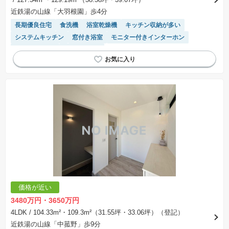
近鉄湯の山線「大羽根園」歩4分
長期優良住宅
食洗機
浴室乾燥機
キッチン収納が多い
システムキッチン
窓付き浴室
モニター付きインターホン
トイレ2個以上
温水洗浄便座
価格が近い
3480万円・3650万円
4LDK
/ 104.33m²・109.3m²（31.55坪・33.06坪）（登記）
近鉄湯の山線「中菰野」歩9分