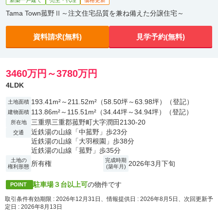
新築一戸建て
売主・代理
価格更新
Tama Town菰野Ⅱ～注文住宅品質を兼ね備えた分譲住宅～
資料請求(無料)
見学予約(無料)
3460万円～3780万円
4LDK
193.41m²～211.52m²（58.50坪～63.98坪）（登記）
土地面積
113.86m²～115.51m²（34.44坪～34.94坪）（登記）
建物面積
三重県三重郡菰野町大字潤田2130-20
所在地
近鉄湯の山線「中菰野」歩23分
交通
近鉄湯の山線「大羽根園」歩38分
近鉄湯の山線「菰野」歩35分
土地の
完成時期
所有権
2026年3月下旬
権利形態
(築年月)
駐車場３台以上可
の物件です
POINT
取引条件有効期限 : 2026年12月31日、情報提供日 : 2026年8月5日、次回更新予
定日 : 2026年8月13日