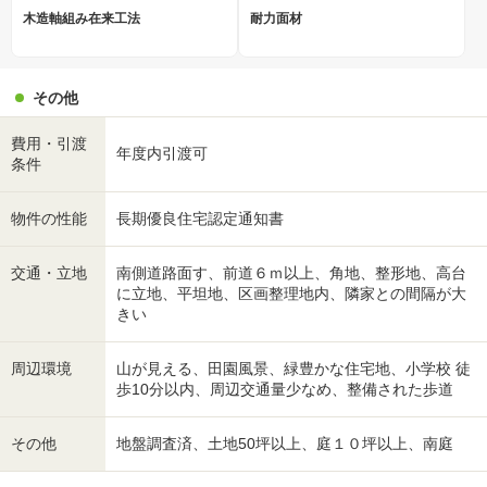
木造軸組み在来工法
耐力面材
その他
費用・引渡
年度内引渡可
条件
物件の性能
長期優良住宅認定通知書
交通・立地
南側道路面す、前道６ｍ以上、角地、整形地、高台
に立地、平坦地、区画整理地内、隣家との間隔が大
きい
周辺環境
山が見える、田園風景、緑豊かな住宅地、小学校 徒
歩10分以内、周辺交通量少なめ、整備された歩道
その他
地盤調査済、土地50坪以上、庭１０坪以上、南庭