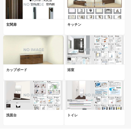
玄関扉
キッチン
カップボード
浴室
洗面台
トイレ