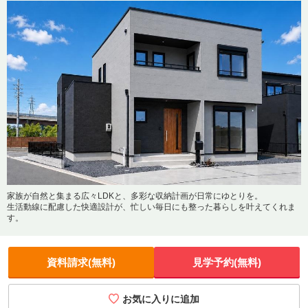
＜周辺環境＞
●近鉄湯の山線「中菰野駅」駅/23分
●菰野町コミュニティー「潤田」バス停/、4分
●菰野町立千種小学校/9分
●菰野町立菰野中学校/22分
●学童クラブかざみどりＫｉｄｓ／6分
家族が自然と集まる広々LDKと、多彩な収納計画が日常にゆとりを。
生活動線に配慮した快適設計が、忙しい毎日にも整った暮らしを叶えてくれま
す。
資料請求(無料)
見学予約(無料)
お気に入りに追加