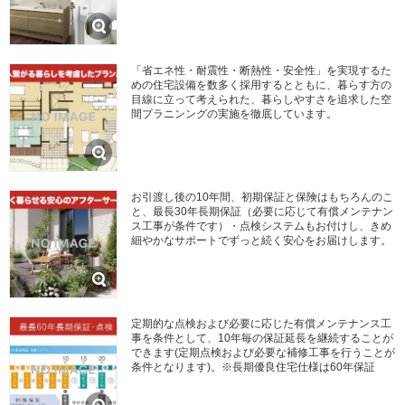
「省エネ性・耐震性・断熱性・安全性」を実現するた
めの住宅設備を数多く採用するとともに、暮らす方の
目線に立って考えられた、暮らしやすさを追求した空
間プラニンングの実施を徹底しています。
お引渡し後の10年間、初期保証と保険はもちろんのこ
と、最長30年長期保証（必要に応じて有償メンテナン
ス工事が条件です）・点検システムもお付けし、きめ
細やかなサポートでずっと続く安心をお届けします。
定期的な点検および必要に応じた有償メンテナンス工
事を条件として、10年毎の保証延長を継続することが
できます(定期点検および必要な補修工事を行うことが
条件となります)。※長期優良住宅仕様は60年保証