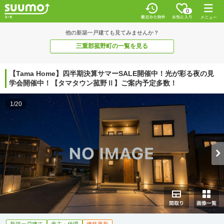
0
他の新築一戸建ても見てみませんか？
三重郡菰野町の一覧を見る
【Tama Home】四半期決算サマーSALE開催中！光が彩る夜の見
学会開催中！【タマタウン菰野Ⅱ】ご案内予定多数！
1/20