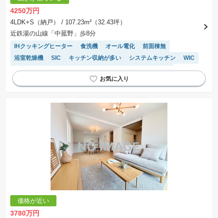
4250万円
4LDK+S（納戸）
/ 107.23m²（32.43坪）
近鉄湯の山線「中菰野」歩8分
IHクッキングヒーター
食洗機
オール電化
前面棟無
浴室乾燥機
SIC
キッチン収納が多い
システムキッチン
WIC
対面キッチン
モニター付きインターホン
閑静な住宅地
トイレ2個以上
陽当り良好
温水洗浄便座
価格が近い
3780万円