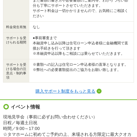
また書類の書き方や必要書類のご案内等、わかりづらい部
分も丁寧にサポートさせていただきます。
サポート料金は一切かかりませんので、お気軽にご相談く
ださい
なし
料金発生有無
●事前審査まで
サポートを受
けられる期間
本融資申し込み以降は住宅ローン申込者様に金融機関で直
接お手続きを行って頂きます
※本融資申込以降もご相談には乗らせていただきます。
※書類への記入は住宅ローン申込者様の直筆となります。
サポートを受
ける場合の注
※弊社への必要書類提出のご協力をお願い致します。
意点・制約事
項
購入サポート制度をもっと見る
イベント情報
現地見学会（事前に必ずお問い合わせください）
日程／毎週土日祝
時間／9:00～17:00
☆タマホームに初めてご予約の上、来場される方限定に最大クオカ