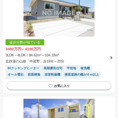
負会社によるもので、当該建築請負会社以外で建てた場合、同様のものが同価格で建てられる
とは限りません。また建築請負会社を特定するものではありません。
※建築条件付き土地とは、その土地に建築する建物の建築請負契約が、一定期間内に成立する
ことを条件として売買される土地のことをいいます。建築請負契約成立に向けて設計プランを
協議するため、土地購入者が自己の希望する建物の設計協議をするために必要な相当の期間の
交渉期間が設定され、その期間内で希望を満たすプランが実現できたかどうかにより結論を出
します。なお、この期間は概ね3ヶ月程度とされています。納得のいくプランが出来ず、建築請
負契約が成立しない場合、土地売買契約は白紙に戻り、土地契約にかかった代金（土地代金、
手付金など）は名目のいかんに関わらず、全て返却されます。
※課税対象物件の「価格」や「費用等」は消費税込みの「総額表示」で統一しています。
※「本体価格」とは、課税対象物件においては「消費税を除いた建物価格」と「土地価格」の
徒歩分数が似ている
合計額を指します。
※課税対象物件は消費税込みの総額表示のため、不動産広告の販売価格には本体価格の金額は
3480万円～4190万円
表示されておりません。
※取引にかかる費用：物件の契約手続き、決済、引き渡し時にかかる費用を表示しています。
3LDK～4LDK
/ 84.62m²～104.33m²
不動産会社によって表記有無が異なるため、ご自身で十分な確認をしていただくようにお願い
近鉄湯の山線「中菰野」歩19分～20分
いたします。
※掲載の省エネ性能ラベル内の物件・住棟・号室名称については最新のものに変更されている
IHクッキングヒーター
長期優良住宅
平坦地
食洗機
場合があります。
オール電化
前面棟無
浴室乾燥機
接面道路の幅が６m以上
バリアフリー
システムキッチン
WIC
対面キッチン
モニター付きインターホン
閑静な住宅地
トイレ2個以上
陽当り良好
温水洗浄便座