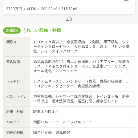
3780万円
4LDK
209.98m²
115.51m²
1/3
うれしい設備・特徴
CHECK
ＬＤＫ１８畳以上、全居室収納、２階建、床下収納、ウォ
間取り
ークインクローゼット、天井高２．５ｍ以上、リビング階
段、シューズインクローク
高気密高断熱住宅、省エネ給湯器、バリアフリー、複層ガ
室内設備
ラス、ＴＶモニタ付インターホン、全居室フローリング、
オール電化、スマートキー
システムキッチン、パントリー（食器・食品の収納庫）、
キッチン
ＩＨクッキングヒーター、食器洗乾燥機
浴室乾燥機、シャワー付洗面化粧台、トイレ２ヶ所、浴室
バス・トイレ
１坪以上、温水洗浄便座、浴室に窓、節水型トイレ
駐車３台以上可
駐車・駐輪
南面バルコニー、ルーフバルコニー
バルコニー
陽当り良好、通風良好
部屋の特徴