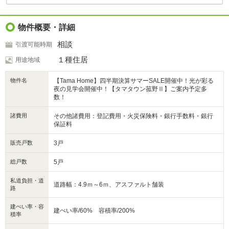
物件概要・詳細
相談
引渡可能時期
１種住居
用途地域
物件名
【Tama Home】四半期決算サマーSALE開催中！光が彩る
夜の見学会開催中！【タマタウン菰野Ⅱ】ご案内予定多
数！
諸費用
その他諸費用：登記費用・火災保険料・銀行手数料・銀行
保証料
販売戸数
3戸
総戸数
5戸
私道負担・道
道路幅：4.9ｍ～6ｍ、アスファルト舗装
路
建ぺい率・容
建ぺい率/60% 容積率/200%
積率