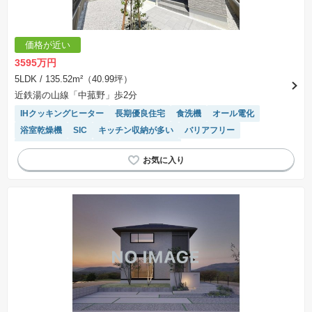
価格が近い
3595万円
5LDK
/ 135.52m²（40.99坪）
近鉄湯の山線「中菰野」歩2分
IHクッキングヒーター
長期優良住宅
食洗機
オール電化
浴室乾燥機
SIC
キッチン収納が多い
バリアフリー
システムキッチン
WIC
対面キッチン
モニター付きインターホン
トイレ2個以上
温水洗浄便座