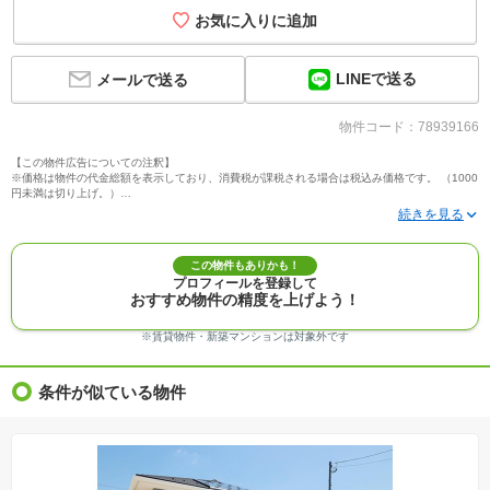
お気に入りに追加
LINEで送る
メールで送る
物件コード：78939166
【この物件広告についての注釈】
※価格は物件の代金総額を表示しており、消費税が課税される場合は税込み価格です。 （1000
円未満は切り上げ。）
※写真に写っている、またはパース（絵）や間取り図に描かれている家具や車などは、特にコ
メントがない場合、販売価格に含まれません。
※敷地権利が定期借地権のものは価格に権利金を含みます。
※建築条件付き土地価格には、建物価格は含まれません。
この物件もありかも！
※物件情報は、原則として情報提供日の２日前に最終確認した情報です。
プロフィールを登録して
※完成予想図はいずれも外構、植栽、外観等実際のものとは多少異なることがあります。
おすすめ物件の精度を上げよう！
※モデルルーム・モデルハウス・展示場・ショールームの画像の場合、今回販売の物件と異な
る場合があります。
※ＣＧ合成の画像の場合、実際とは多少異なる場合があります。
※賃貸物件・新築マンションは対象外です
※物件特徴：販売戸数が複数の物件は、全ての住戸に該当しない項目もあります。
※完成後１年以上を経過した未入居物件が掲載される場合があります。ご了承ください。
※新着：物件情報が「SUUMO」に掲載された日から１週間表示されます。
条件が似ている物件
※価格更新：物件価格が変更された日から１週間表示されます。
※販売予定物件はすべて、販売開始するまで契約または予約の申込みはできません。
※購入の前には物件内容や契約条件についてご自身で十分な確認をしていただくようにお願い
いたします。
※建築条件土地の情報内に掲載されている、建物プラン例は、土地購入者の設計プランの参考
の一例であって、プランの採用可否は任意です。
※土地（建築条件なし）で「建物プラン例」が表記してある時、そのプラン例は特定の建築請