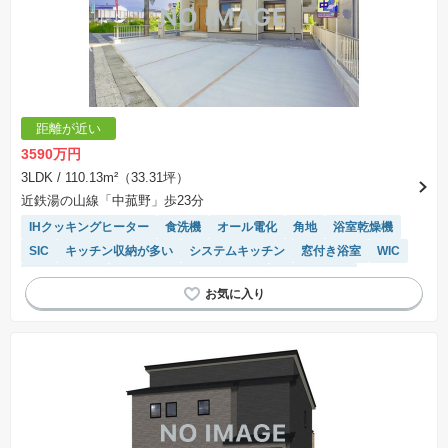
距離が近い
3590万円
3LDK
/ 110.13m²（33.31坪）
近鉄湯の山線「中菰野」歩23分
IHクッキングヒーター
食洗機
オール電化
角地
浴室乾燥機
SIC
キッチン収納が多い
システムキッチン
窓付き浴室
WIC
対面キッチン
モニター付きインターホン
閑静な住宅地
トイレ2個以上
陽当り良好
温水洗浄便座