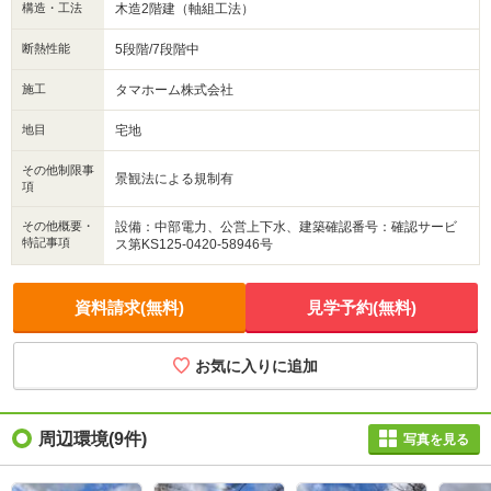
構造・工法
木造2階建（軸組工法）
断熱性能
5段階/7段階中
施工
タマホーム株式会社
地目
宅地
その他制限事
景観法による規制有
項
その他概要・
設備：中部電力、公営上下水、建築確認番号：確認サービ
特記事項
ス第KS125-0420-58946号
資料請求(無料)
見学予約(無料)
お気に入りに追加
周辺環境
(9件)
写真を見る