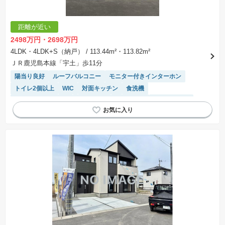
距離が近い
2498万円・2698万円
4LDK・4LDK+S（納戸）
/ 113.44m²・113.82m²
ＪＲ鹿児島本線「宇土」歩11分
陽当り良好
ルーフバルコニー
モニター付きインターホン
トイレ2個以上
WIC
対面キッチン
食洗機
キッチン収納が多い
浴室乾燥機
窓付き浴室
温水洗浄便座