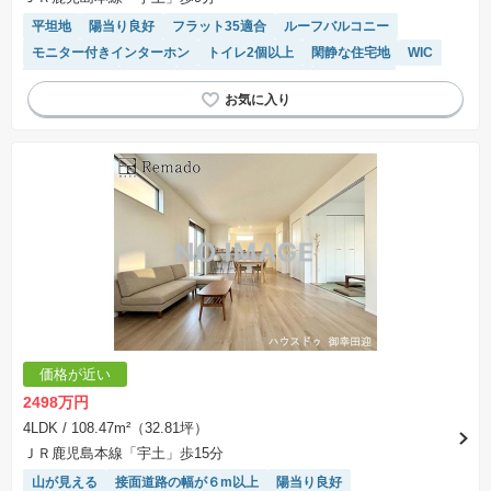
平坦地
陽当り良好
フラット35適合
ルーフバルコニー
モニター付きインターホン
トイレ2個以上
閑静な住宅地
WIC
対面キッチン
食洗機
キッチン収納が多い
浴室乾燥機
窓付き浴室
システムキッチン
温水洗浄便座
価格が近い
2498万円
4LDK
/ 108.47m²（32.81坪）
ＪＲ鹿児島本線「宇土」歩15分
山が見える
接面道路の幅が６m以上
陽当り良好