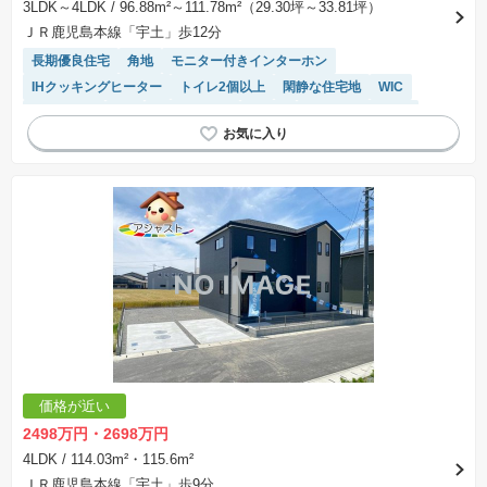
3LDK～4LDK
/ 96.88m²～111.78m²（29.30坪～33.81坪）
ＪＲ鹿児島本線「宇土」歩12分
長期優良住宅
角地
モニター付きインターホン
IHクッキングヒーター
トイレ2個以上
閑静な住宅地
WIC
オール電化
SIC
対面キッチン
食洗機
システムキッチン
温水洗浄便座
価格が近い
2498万円・2698万円
4LDK
/ 114.03m²・115.6m²
ＪＲ鹿児島本線「宇土」歩9分