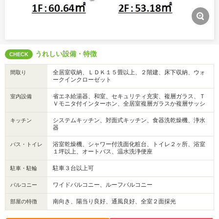
うれしい設備・特徴
CHECK
全居室収納、ＬＤＫ１５畳以上、２階建、床下収納、ウォ
間取り
ークインクローゼット
省エネ給湯器、和室、セキュリティ充実、複層ガラス、Ｔ
室内設備
Ｖモニタ付インターホン、全居室複層ガラスか複層サッシ
システムキッチン、対面式キッチン、食器洗乾燥機、浄水
キッチン
器
浴室乾燥機、シャワー付洗面化粧台、トイレ２ヶ所、浴室
バス・トイレ
１坪以上、オートバス、温水洗浄便座
駐車３台以上可
駐車・駐輪
ワイドバルコニー、ルーフバルコニー
バルコニー
南向き、陽当り良好、通風良好、全室２面採光
部屋の特徴