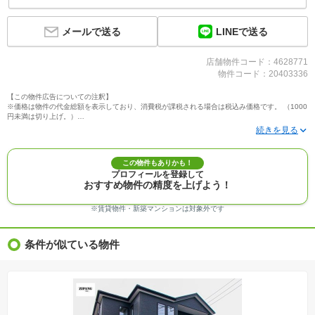
LINEで送る
メールで送る
店舗物件コード：4628771
物件コード：20403336
【この物件広告についての注釈】
※価格は物件の代金総額を表示しており、消費税が課税される場合は税込み価格です。 （1000
円未満は切り上げ。）
※写真に写っている、またはパース（絵）や間取り図に描かれている家具や車などは、特にコ
メントがない場合、販売価格に含まれません。
※敷地権利が定期借地権のものは価格に権利金を含みます。
※建築条件付き土地価格には、建物価格は含まれません。
この物件もありかも！
※物件情報は、原則として情報提供日の２日前に最終確認した情報です。
プロフィールを登録して
※完成予想図はいずれも外構、植栽、外観等実際のものとは多少異なることがあります。
おすすめ物件の精度を上げよう！
※モデルルーム・モデルハウス・展示場・ショールームの画像の場合、今回販売の物件と異な
る場合があります。
※ＣＧ合成の画像の場合、実際とは多少異なる場合があります。
※賃貸物件・新築マンションは対象外です
※物件特徴：販売戸数が複数の物件は、全ての住戸に該当しない項目もあります。
※完成後１年以上を経過した未入居物件が掲載される場合があります。ご了承ください。
※新着：物件情報が「SUUMO」に掲載された日から１週間表示されます。
条件が似ている物件
※価格更新：物件価格が変更された日から１週間表示されます。
※販売予定物件はすべて、販売開始するまで契約または予約の申込みはできません。
※購入の前には物件内容や契約条件についてご自身で十分な確認をしていただくようにお願い
いたします。
※建築条件土地の情報内に掲載されている、建物プラン例は、土地購入者の設計プランの参考
の一例であって、プランの採用可否は任意です。
※土地（建築条件なし）で「建物プラン例」が表記してある時、そのプラン例は特定の建築請
負会社によるもので、当該建築請負会社以外で建てた場合、同様のものが同価格で建てられる