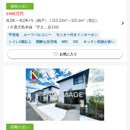
価格が近い
2498万円
4LDK～4LDK+S（納戸）
/ 113.22m²～115.1m²（登記）
ＪＲ鹿児島本線「宇土」歩13分
平坦地
ルーフバルコニー
モニター付きインターホン
トイレ2個以上
閑静な住宅地
WIC
SIC
キッチン収納が多い
浴室乾燥機
窓付き浴室
システムキッチン
温水洗浄便座
距離が近い