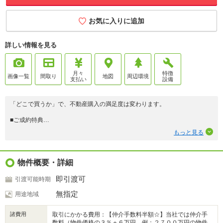
お気に入りに追加
詳しい情報を見る
月々
特徴
画像一覧
間取り
地図
周辺環境
支払い
設備
「どこで買うか」で、不動産購入の満足度は変わります。
■ご成約特典
７万円以内の家具家電プレゼント♪
もっと見る
■購入総額を抑える３つのご提案
①価格交渉に自信あり
②オプション費用も相見積り
物件概要・詳細
③提携銀行多数で金利を安く
即引渡可
引渡可能時期
＼３００万円以上差がでることも！／
他社様のお見積り後でもご相談歓迎！
無指定
用途地域
最安値をお約束します◎
諸費用
取引にかかる費用：【仲介手数料半額☆】当社では仲介手
■熊本県全域の内覧ツアー
数料（物件価格の３％＋６万円 例：２７００万円の物件