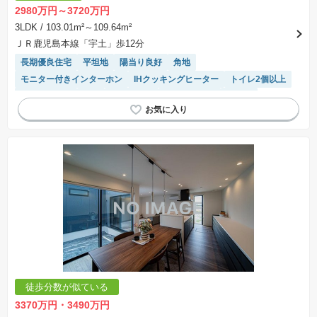
2980万円～3720万円
3LDK
/ 103.01m²～109.64m²
ＪＲ鹿児島本線「宇土」歩12分
長期優良住宅
平坦地
陽当り良好
角地
モニター付きインターホン
IHクッキングヒーター
トイレ2個以上
閑静な住宅地
WIC
オール電化
対面キッチン
食洗機
浴室乾燥機
システムキッチン
温水洗浄便座
徒歩分数が似ている
3370万円・3490万円