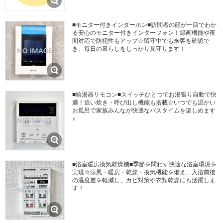
■モニター付きインターホン■訪問者の顔が一目でわか
る安心のモニター付きインターフォン！録画機能や夜
間対応で防犯性もアップ☆留守中でも来客を確認で
き、毎日の暮らしをしっかり見守ります！
■給湯器リモコン■スイッチひとつでお湯張り自動で快
適！追い炊き・呼び出し機能も搭載☆いつでも温かい
お風呂で家族みんなが快適なバスタイムを楽しめます
♪
■浴室暖房換気乾燥機■季節を問わず快適な浴室環境を
実現☆涼風・暖房・乾燥・換気機能を備え、入浴前後
の温度差を軽減し、カビ対策や衣類乾燥にも活躍しま
す！