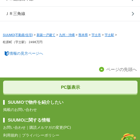
ＪＲ三角線
SUUMO[不動産/住宅]
>
新築一戸建て
>
九州・沖縄
>
熊本県
>
宇土市
>
宇土駅
>
松原町（宇土駅） 2498万円
情報の見方ページへ
ページの先頭へ
PC版表示
SUUMOで物件を紹介したい
掲載のお問い合わせ
SUUMOに関する情報
お問い合わせ
｜
購読メルマガの変更(PC)
利用規約
｜
プライバシーポリシー