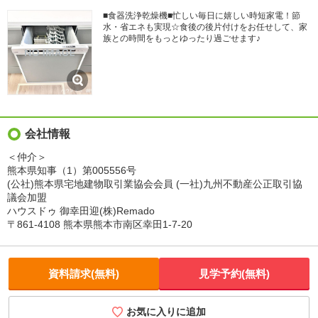
■食器洗浄乾燥機■忙しい毎日に嬉しい時短家電！節
水・省エネも実現☆食後の後片付けをお任せして、家
族との時間をもっとゆったり過ごせます♪
会社情報
＜仲介＞
熊本県知事（1）第005556号
(公社)熊本県宅地建物取引業協会会員 (一社)九州不動産公正取引協
議会加盟
ハウスドゥ 御幸田迎(株)Remado
〒861-4108 熊本県熊本市南区幸田1-7-20
資料請求(無料)
見学予約(無料)
お気に入りに追加