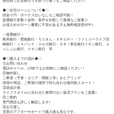
他社様でお見積もりを取った後でもご相談ください。
◆◇住宅ローンについて◆◇
頭金０円・ボーナス払いなしもご相談可能！
提携銀行多数☆金利・条件を比較して最適なご提案☆
お借入れやローン審査に不安がある方も無料相談受付中♪
～提携銀行～
熊本銀行・肥後銀行・ろうきん・ＡＲＵＨＩ・ファミリーライフ宮
崎銀行・ＪＡバンク・スルガ銀行・ＳＢＩ新生銀行イオン銀行、ａ
ｕじぶん銀行、イオン銀行 等
◆◇購入までの流れ◆◇
①お問い合わせ
電話やメール、LINEでもお気軽にご相談ください！
②物件探し
ご希望（予算・エリア・間取り等）をヒアリング
現地や周辺、ご希望の場所で待ち合わせ後内覧スタート！
③資金計画
ライフスタイルに合わせた無理のない返済プランをご提案♪
④ご契約
専門用語も詳しく解説します♪
⑤お引渡し
充実のアフターサポートで購入後も安心です。