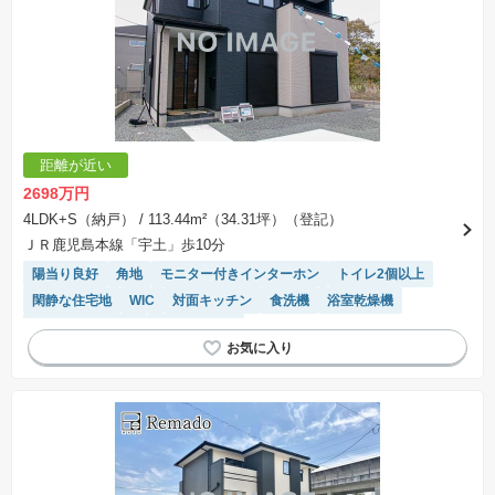
とは限りません。また建築請負会社を特定するものではありません。
※建築条件付き土地とは、その土地に建築する建物の建築請負契約が、一定期間内に成立する
ことを条件として売買される土地のことをいいます。建築請負契約成立に向けて設計プランを
協議するため、土地購入者が自己の希望する建物の設計協議をするために必要な相当の期間の
交渉期間が設定され、その期間内で希望を満たすプランが実現できたかどうかにより結論を出
します。なお、この期間は概ね3ヶ月程度とされています。納得のいくプランが出来ず、建築請
負契約が成立しない場合、土地売買契約は白紙に戻り、土地契約にかかった代金（土地代金、
手付金など）は名目のいかんに関わらず、全て返却されます。
※課税対象物件の「価格」や「費用等」は消費税込みの「総額表示」で統一しています。
※「本体価格」とは、課税対象物件においては「消費税を除いた建物価格」と「土地価格」の
距離が近い
合計額を指します。
※課税対象物件は消費税込みの総額表示のため、不動産広告の販売価格には本体価格の金額は
2698万円
表示されておりません。
※取引にかかる費用：物件の契約手続き、決済、引き渡し時にかかる費用を表示しています。
4LDK+S（納戸）
/ 113.44m²（34.31坪）（登記）
不動産会社によって表記有無が異なるため、ご自身で十分な確認をしていただくようにお願い
ＪＲ鹿児島本線「宇土」歩10分
いたします。
※掲載の省エネ性能ラベル内の物件・住棟・号室名称については最新のものに変更されている
陽当り良好
角地
モニター付きインターホン
トイレ2個以上
場合があります。
閑静な住宅地
WIC
対面キッチン
食洗機
浴室乾燥機
システムキッチン
温水洗浄便座