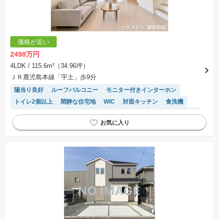
価格が近い
2498万円
4LDK
/ 115.6m²（34.96坪）
ＪＲ鹿児島本線「宇土」歩9分
陽当り良好
ルーフバルコニー
モニター付きインターホン
トイレ2個以上
閑静な住宅地
WIC
対面キッチン
食洗機
キッチン収納が多い
浴室乾燥機
窓付き浴室
システムキッチン
温水洗浄便座