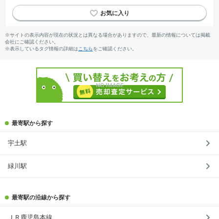
閑静な住宅地
WIC
オール電化
対面キッチン
食洗機
浴室乾燥機
窓付き浴室
システムキッチン
温水洗浄便座
※サイトの表示内容が現在の状況とは異なる場合がありますので、最新の情報については掲載
会社にご確認ください。
※表示しているタグ情報の詳細は
こちら
をご確認ください。
最寄駅から探す
宇土駅
緑川駅
最寄駅の沿線から探す
ＪＲ鹿児島本線