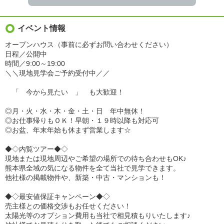
イベント情報
オープンハウス（事前に必ずお問い合わせください）
日程／公開中
時間／9:00～19:00
＼＼現地見学会ご予約受付中／／
「 今から見たい 」 も大歓迎！
◎月・火・水・木・金・土・日 年中無休！
◎お仕事帰りもＯＫ！早朝・１９時以降も対応可
◎お盆、年末年始も休まず営業します☆
◆◇内覧ツアー◆◇
現地または現地周辺やご希望の場所での待ち合わせもOK♪
熊本県全域の気になる物件を全て当社で見学できます。
他社様の掲載物件や、新築・中古・マンションも！
◆◇最安値保証キャンペーン◆◇
売主様との価格交渉もお任せください！
太陽光等のオプション費用も当社で相見積もりいたします♪