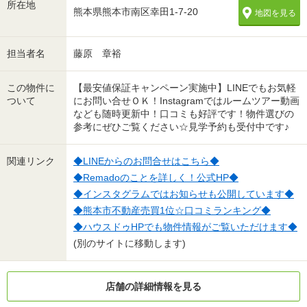
所在地
熊本県熊本市南区幸田1-7-20
地図を見る
担当者名
藤原 章裕
この物件に
【最安値保証キャンペーン実施中】LINEでもお気軽
ついて
にお問い合せＯＫ！Instagramではルームツアー動画
なども随時更新中！口コミも好評です！物件選びの
参考にぜひご覧ください☆見学予約も受付中です♪
関連リンク
◆LINEからのお問合せはこちら◆
◆Remadoのことを詳しく！公式HP◆
◆インスタグラムではお知らせも公開しています◆
◆熊本市不動産売買1位☆口コミランキング◆
◆ハウスドゥHPでも物件情報がご覧いただけます◆
(別のサイトに移動します)
店舗の詳細情報を見る