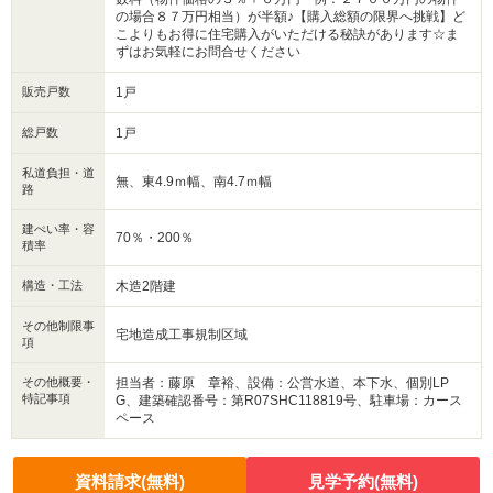
・他社掲載物件もまとめてご案内
の場合８７万円相当）が半額♪【購入総額の限界へ挑戦】ど
・全種別を窓口ひとつで比較・内覧
こよりもお得に住宅購入がいただける秘訣があります☆ま
ずはお気軽にお問合せください
■九州No.1の実績
・ハウスドゥ全国大会2025九州エリア売買件数・売上高１位
・Google口コミランキング「熊本県 不動産売買」１位
販売戸数
1戸
総戸数
1戸
私道負担・道
無、東4.9ｍ幅、南4.7ｍ幅
路
建ぺい率・容
70％・200％
積率
構造・工法
木造2階建
その他制限事
宅地造成工事規制区域
項
その他概要・
担当者：藤原 章裕、設備：公営水道、本下水、個別LP
特記事項
G、建築確認番号：第R07SHC118819号、駐車場：カース
ペース
資料請求(無料)
見学予約(無料)