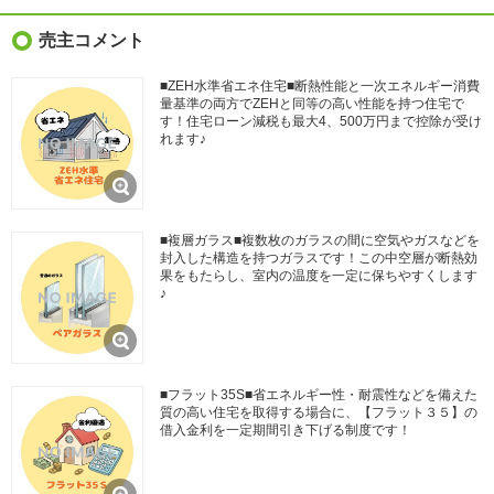
売主コメント
■ZEH水準省エネ住宅■断熱性能と一次エネルギー消費
量基準の両方でZEHと同等の高い性能を持つ住宅で
す！住宅ローン減税も最大4、500万円まで控除が受け
れます♪
■複層ガラス■複数枚のガラスの間に空気やガスなどを
封入した構造を持つガラスです！この中空層が断熱効
果をもたらし、室内の温度を一定に保ちやすくします
♪
■フラット35S■省エネルギー性・耐震性などを備えた
質の高い住宅を取得する場合に、【フラット３５】の
借入金利を一定期間引き下げる制度です！