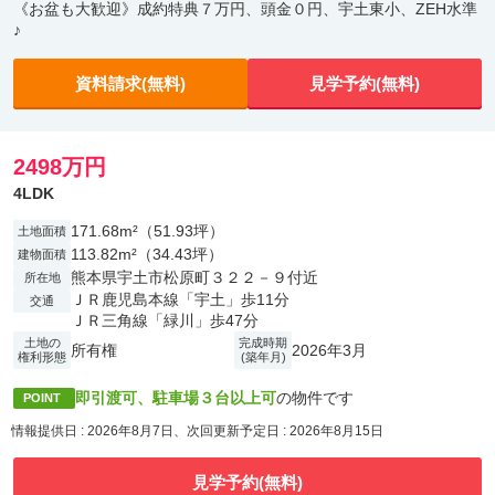
《お盆も大歓迎》成約特典７万円、頭金０円、宇土東小、ZEH水準
♪
資料請求(無料)
見学予約(無料)
2498万円
4LDK
171.68m²（51.93坪）
土地面積
113.82m²（34.43坪）
建物面積
熊本県宇土市松原町３２２－９付近
所在地
ＪＲ鹿児島本線「宇土」歩11分
交通
ＪＲ三角線「緑川」歩47分
土地の
完成時期
所有権
2026年3月
権利形態
(築年月)
即引渡可、駐車場３台以上可
の物件です
POINT
情報提供日 : 2026年8月7日、次回更新予定日 : 2026年8月15日
見学予約(無料)