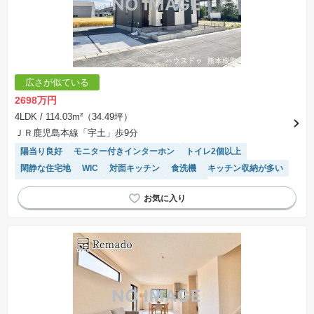
広さが似ている
2698万円
4LDK
/ 114.03m²（34.49坪）
ＪＲ鹿児島本線「宇土」歩9分
陽当り良好
モニター付きインターホン
トイレ2個以上
閑静な住宅地
WIC
対面キッチン
食洗機
キッチン収納が多い
浴室乾燥機
システムキッチン
温水洗浄便座