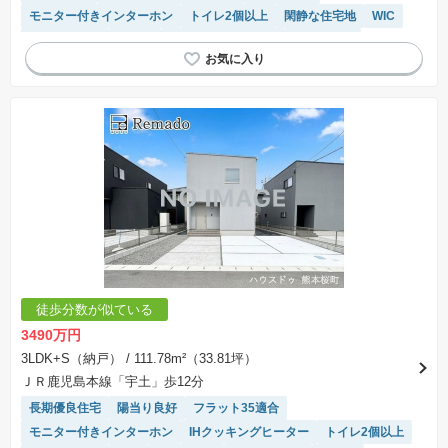
モニター付きインターホン
トイレ2個以上
閑静な住宅地
WIC
対面キッチン
食洗機
キッチン収納が多い
浴室乾燥機
システムキッチン
温水洗浄便座
徒歩分数が似ている
3490万円
3LDK+S（納戸）
/ 111.78m²（33.81坪）
ＪＲ鹿児島本線「宇土」歩12分
長期優良住宅
陽当り良好
フラット35適合
モニター付きインターホン
IHクッキングヒーター
トイレ2個以上