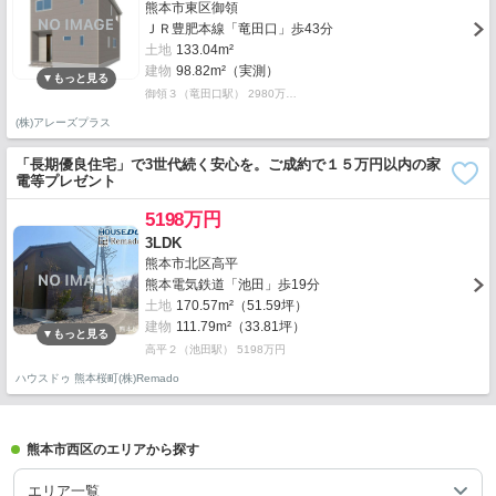
熊本市東区御領
ＪＲ豊肥本線「竜田口」歩43分
土地
133.04m²
建物
98.82m²（実測）
御領３（竜田口駅） 2980万…
(株)アレーズプラス
「長期優良住宅」で3世代続く安心を。ご成約で１５万円以内の家
電等プレゼント
5198万円
3LDK
熊本市北区高平
熊本電気鉄道「池田」歩19分
土地
170.57m²（51.59坪）
建物
111.79m²（33.81坪）
高平２（池田駅） 5198万円
ハウスドゥ 熊本桜町(株)Remado
熊本市西区のエリアから探す
エリア一覧