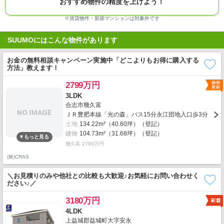
おすすめ物件の精度を上げよう！
※賃貸物件・新築マンションは対象外です
SUUMOにはこんな物件があります
お金の無料相談キャンペーン実施中「どこよりもお得に購入する
方法」教えます！
2799万円
3LDK
合志市幾久富
ＪＲ豊肥本線「光の森」バス15分永江団地入口歩3分
土地
134.22m²（40.60坪）（登記）
建物
104.73m²（31.68坪）（登記）
幾久富 2799万円
(株)CRAS
＼お見積りのみや他社との比較も大歓迎♪お気軽にお問い合わせく
ださい♪／
3180万円
4LDK
上益城郡益城町大字安永