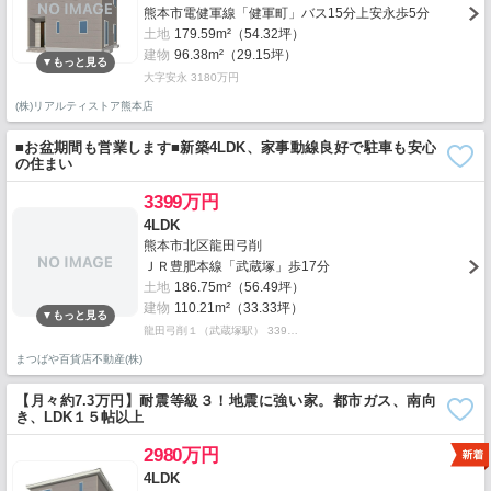
熊本市電健軍線「健軍町」バス15分上安永歩5分
土地
179.59m²（54.32坪）
建物
96.38m²（29.15坪）
大字安永 3180万円
(株)リアルティストア熊本店
■お盆期間も営業します■新築4LDK、家事動線良好で駐車も安心
の住まい
3399万円
4LDK
熊本市北区龍田弓削
ＪＲ豊肥本線「武蔵塚」歩17分
土地
186.75m²（56.49坪）
建物
110.21m²（33.33坪）
龍田弓削１（武蔵塚駅） 339…
まつばや百貨店不動産(株)
【月々約7.3万円】耐震等級３！地震に強い家。都市ガス、南向
き、LDK１５帖以上
2980万円
4LDK