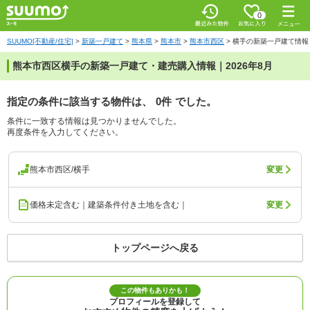
0
SUUMO[不動産/住宅]
>
新築一戸建て
>
熊本県
>
熊本市
>
熊本市西区
>
横手の新築一戸建て情報
熊本市西区横手の新築一戸建て・建売購入情報｜2026年8月
指定の条件に該当する物件は、
0件
でした。
条件に一致する情報は見つかりませんでした。
再度条件を入力してください。
熊本市西区/横手
変更
価格未定含む｜建築条件付き土地を含む｜
変更
トップページへ戻る
この物件もありかも！
プロフィールを登録して