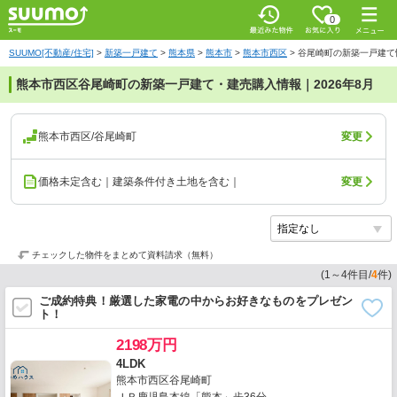
0
SUUMO[不動産/住宅]
>
新築一戸建て
>
熊本県
>
熊本市
>
熊本市西区
>
谷尾崎町の新築一戸建て
熊本市西区谷尾崎町の新築一戸建て・建売購入情報｜2026年8月
熊本市西区/谷尾崎町
変更
価格未定含む｜建築条件付き土地を含む｜
変更
チェックした物件をまとめて資料請求（無料）
(
1
～
4
件目/
4
件)
ご成約特典！厳選した家電の中からお好きなものをプレゼン
ト！
2198万円
4LDK
熊本市西区谷尾崎町