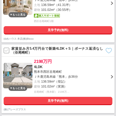
ＪＲ鹿児島本線「熊本」歩36分
土地
136.59m²（41.31坪）
建物
101.02m²（30.55坪）
西区谷尾崎町1期
見学予約(無料)
ゆめハウス 本店(株)Blooo
家賃並み月5.4万円台で新築4LDK＋S｜ボーナス返済なし
（谷尾崎町）
2198万円
4LDK
熊本市西区谷尾崎町
ＪＲ鹿児島本線「熊本」歩36分
土地
136.59m²（登記）
建物
101.02m²（実測）
谷尾崎町（熊本駅） 2198万…
見学予約(無料)
(株)アレーズプラス