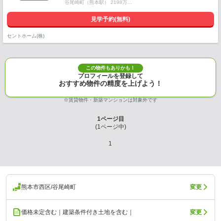
谷尾崎町（熊本駅） 2198万…
見学予約(無料)
セントホーム(株)
この物件もありかも！
プロフィールを登録して
おすすめ物件の精度を上げよう！
※賃貸物件・新築マンションは対象外です
1
ページ目
(
1
ページ中)
1
熊本市西区/谷尾崎町
変更
価格未定含む｜建築条件付き土地を含む｜
変更