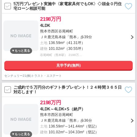
5万円プレゼント実施中〈家電家具何でもOK〉◇頭金０円住
宅ローン相談可能
2198万円
4LDK
熊本市西区谷尾崎町
ＪＲ鹿児島本線「熊本」歩39分
土地
136.59m²（41.31坪）
建物
101.02m²（30.55坪）
谷尾崎町（熊本駅） 2198万…
見学予約(無料)
センチュリー21(株)トラスト・エステート
ご成約で５万円分のギフト券プレゼント！２４時間３６５日
対応します！
2198万円
4LDK～4LDK+S（納戸）
熊本市西区谷尾崎町
ＪＲ鹿児島本線「熊本」歩36分
土地
136.59m²～141.44m²（登記）
建物
101.02m²～104.33m²（登記）