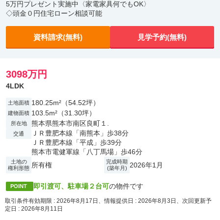
5万円プレゼント実施中〈家電家具何でもOK〉
◇頭金０円住宅ローン相談可能
資料請求(無料)
見学予約(無料)
3098万円
4LDK
180.25m²（54.52坪）
土地面積
103.5m²（31.30坪）
建物面積
熊本県熊本市南区良町１.
所在地
ＪＲ豊肥本線「南熊本」歩38分
交通
ＪＲ豊肥本線「平成」歩39分
熊本市電健軍線「八丁馬場」歩46分
土地の
完成時期
所有権
2026年1月
権利形態
(築年月)
即引渡可、駐車場２台可
の物件です
POINT
取引条件有効期限 : 2026年8月17日、情報提供日 : 2026年8月3日、次回更新予
定日 : 2026年8月11日