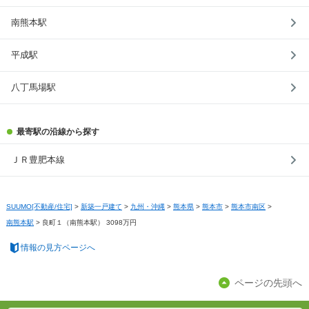
南熊本駅
平成駅
八丁馬場駅
最寄駅の沿線から探す
ＪＲ豊肥本線
SUUMO[不動産/住宅]
>
新築一戸建て
>
九州・沖縄
>
熊本県
>
熊本市
>
熊本市南区
>
南熊本駅
>
良町１（南熊本駅） 3098万円
情報の見方ページへ
ページの先頭へ