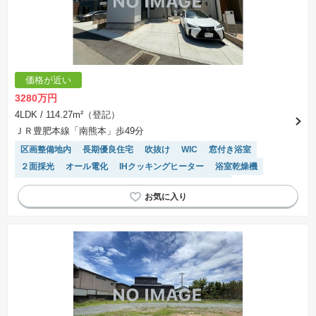
価格が近い
3280万円
4LDK
/ 114.27m²（登記）
ＪＲ豊肥本線「南熊本」歩49分
区画整備地内
長期優良住宅
吹抜け
WIC
窓付き浴室
２面採光
オール電化
IHクッキングヒーター
浴室乾燥機
モニター付きインターホン
食洗機
トイレ2個以上
フラット35適合
ルーフバルコニー
対面キッチン
温水洗浄便座
システムキッチン
閑静な住宅地