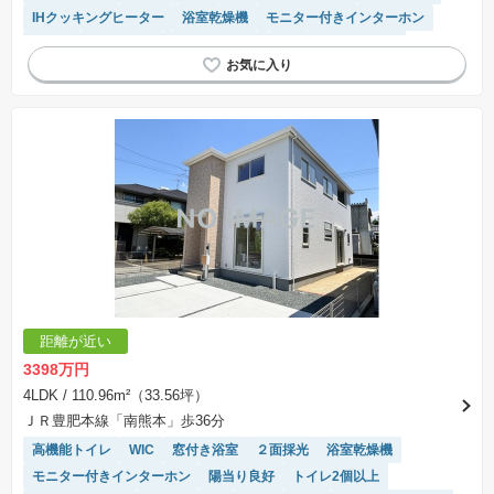
IHクッキングヒーター
浴室乾燥機
モニター付きインターホン
食洗機
陽当り良好
トイレ2個以上
SIC
対面キッチン
温水洗浄便座
システムキッチン
閑静な住宅地
距離が近い
3398万円
4LDK
/ 110.96m²（33.56坪）
ＪＲ豊肥本線「南熊本」歩36分
高機能トイレ
WIC
窓付き浴室
２面採光
浴室乾燥機
モニター付きインターホン
陽当り良好
トイレ2個以上