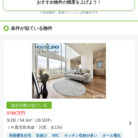
おすすめ物件の精度を上げよう！
※モデルルーム・モデルハウス・展示場・ショールームの画像の場合、今回販売の物件と異な
る場合があります。
※ＣＧ合成の画像の場合、実際とは多少異なる場合があります。
※賃貸物件・新築マンションは対象外です
※物件特徴：販売戸数が複数の物件は、全ての住戸に該当しない項目もあります。
※完成後１年以上を経過した未入居物件が掲載される場合があります。ご了承ください。
※新着：物件情報が「SUUMO」に掲載された日から１週間表示されます。
条件が似ている物件
※価格更新：物件価格が変更された日から１週間表示されます。
※販売予定物件はすべて、販売開始するまで契約または予約の申込みはできません。
※購入の前には物件内容や契約条件についてご自身で十分な確認をしていただくようにお願い
いたします。
※建築条件土地の情報内に掲載されている、建物プラン例は、土地購入者の設計プランの参考
の一例であって、プランの採用可否は任意です。
※土地（建築条件なし）で「建物プラン例」が表記してある時、そのプラン例は特定の建築請
負会社によるもので、当該建築請負会社以外で建てた場合、同様のものが同価格で建てられる
とは限りません。また建築請負会社を特定するものではありません。
※建築条件付き土地とは、その土地に建築する建物の建築請負契約が、一定期間内に成立する
ことを条件として売買される土地のことをいいます。建築請負契約成立に向けて設計プランを
協議するため、土地購入者が自己の希望する建物の設計協議をするために必要な相当の期間の
交渉期間が設定され、その期間内で希望を満たすプランが実現できたかどうかにより結論を出
します。なお、この期間は概ね3ヶ月程度とされています。納得のいくプランが出来ず、建築請
負契約が成立しない場合、土地売買契約は白紙に戻り、土地契約にかかった代金（土地代金、
手付金など）は名目のいかんに関わらず、全て返却されます。
※課税対象物件の「価格」や「費用等」は消費税込みの「総額表示」で統一しています。
※「本体価格」とは、課税対象物件においては「消費税を除いた建物価格」と「土地価格」の
徒歩分数が似ている
合計額を指します。
※課税対象物件は消費税込みの総額表示のため、不動産広告の販売価格には本体価格の金額は
3780万円
表示されておりません。
※取引にかかる費用：物件の契約手続き、決済、引き渡し時にかかる費用を表示しています。
3LDK
/ 94.4m²（28.55坪）
不動産会社によって表記有無が異なるため、ご自身で十分な確認をしていただくようにお願い
ＪＲ鹿児島本線「川尻」歩13分
いたします。
※掲載の省エネ性能ラベル内の物件・住棟・号室名称については最新のものに変更されている
長期優良住宅
吹抜け
WIC
キッチン収納が多い
オール電化
場合があります。