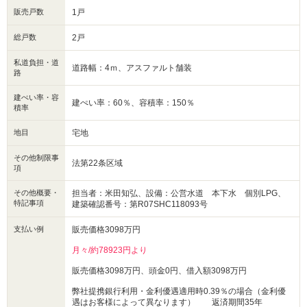
販売戸数
1戸
総戸数
2戸
私道負担・道
道路幅：4ｍ、アスファルト舗装
路
建ぺい率・容
建ぺい率：60％、容積率：150％
積率
地目
宅地
その他制限事
法第22条区域
項
その他概要・
担当者：米田知弘、設備：公営水道 本下水 個別LPG、
特記事項
建築確認番号：第R07SHC118093号
支払い例
販売価格3098万円
月々/約78923円より
販売価格3098万円、頭金0円、借入額3098万円
弊社提携銀行利用・金利優遇適用時0.39％の場合（金利優
遇はお客様によって異なります） 返済期間35年