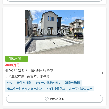
価格が近い
3098万円
4LDK
/ 103.5m²～104.54m²（登記）
ＪＲ豊肥本線「南熊本」歩41分
WIC
窓付き浴室
キッチン収納が多い
浴室乾燥機
モニター付きインターホン
トイレ2個以上
ルーフバルコニー
温水洗浄便座
システムキッチン
平坦地
閑静な住宅地