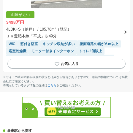
距離が近い
3498万円
4LDK+S（納戸）
/ 105.78m²（登記）
ＪＲ豊肥本線「平成」歩49分
WIC
窓付き浴室
キッチン収納が多い
接面道路の幅が６m以上
浴室乾燥機
モニター付きインターホン
トイレ2個以上
ルーフバルコニー
温水洗浄便座
システムキッチン
平坦地
閑静な住宅地
※サイトの表示内容が現在の状況とは異なる場合がありますので、最新の情報については掲載
会社にご確認ください。
※表示しているタグ情報の詳細は
こちら
をご確認ください。
最寄駅から探す