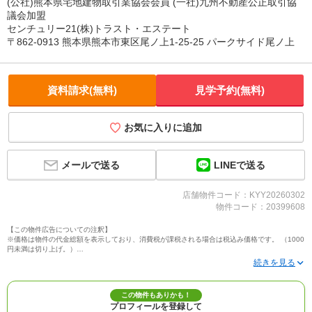
(公社)熊本県宅地建物取引業協会会員 (一社)九州不動産公正取引協
議会加盟
センチュリー21(株)トラスト・エステート
〒862-0913 熊本県熊本市東区尾ノ上1-25-25 パークサイド尾ノ上
資料請求(無料)
見学予約(無料)
お気に入りに追加
LINEで送る
メールで送る
店舗物件コード：KYY20260302
物件コード：20399608
【この物件広告についての注釈】
※価格は物件の代金総額を表示しており、消費税が課税される場合は税込み価格です。 （1000
円未満は切り上げ。）
※写真に写っている、またはパース（絵）や間取り図に描かれている家具や車などは、特にコ
メントがない場合、販売価格に含まれません。
※敷地権利が定期借地権のものは価格に権利金を含みます。
※建築条件付き土地価格には、建物価格は含まれません。
この物件もありかも！
※物件情報は、原則として情報提供日の２日前に最終確認した情報です。
プロフィールを登録して
※完成予想図はいずれも外構、植栽、外観等実際のものとは多少異なることがあります。