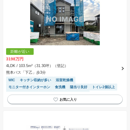
距離が近い
3198万円
4LDK
/ 103.5m²（31.30坪）（登記）
熊本バス「下乙」歩3分
WIC
キッチン収納が多い
浴室乾燥機
モニター付きインターホン
食洗機
陽当り良好
トイレ2個以上
ルーフバルコニー
対面キッチン
温水洗浄便座
システムキッチン
閑静な住宅地