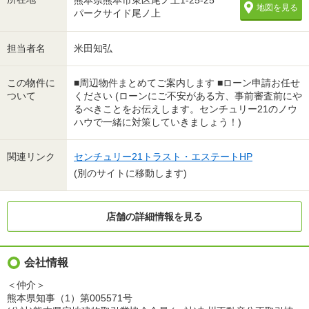
熊本県熊本市東区尾ノ上1-25-25
地図を見る
パークサイド尾ノ上
担当者名
米田知弘
この物件に
■周辺物件まとめてご案内します ■ローン申請お任せ
ついて
ください (ローンにご不安がある方、事前審査前にや
るべきことをお伝えします。センチュリー21のノウ
ハウで一緒に対策していきましょう！)
関連リンク
センチュリー21トラスト・エステートHP
(別のサイトに移動します)
店舗の詳細情報を見る
会社情報
＜仲介＞
熊本県知事（1）第005571号