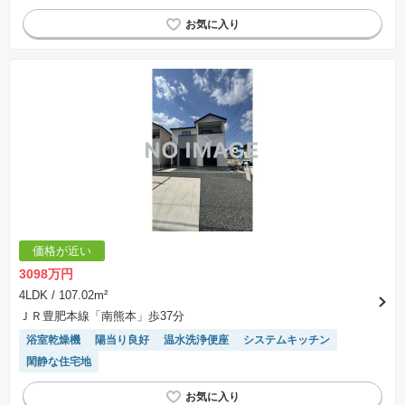
フラット35適合
対面キッチン
温水洗浄便座
システムキッチン
平坦地
閑静な住宅地
価格が近い
3098万円
4LDK
/ 107.02m²
ＪＲ豊肥本線「南熊本」歩37分
浴室乾燥機
陽当り良好
温水洗浄便座
システムキッチン
閑静な住宅地