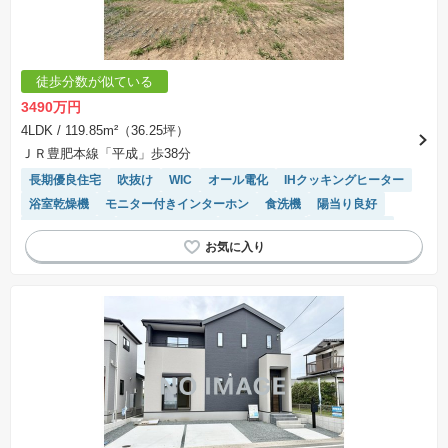
徒歩分数が似ている
3490万円
4LDK
/ 119.85m²（36.25坪）
ＪＲ豊肥本線「平成」歩38分
長期優良住宅
吹抜け
WIC
オール電化
IHクッキングヒーター
浴室乾燥機
モニター付きインターホン
食洗機
陽当り良好
トイレ2個以上
フラット35適合
対面キッチン
温水洗浄便座
システムキッチン
閑静な住宅地