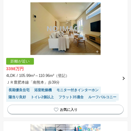
距離が近い
3398万円
4LDK
/ 105.99m²～110.96m²（登記）
ＪＲ豊肥本線「南熊本」歩39分
長期優良住宅
浴室乾燥機
モニター付きインターホン
陽当り良好
トイレ2個以上
フラット35適合
ルーフバルコニー
対面キッチン
温水洗浄便座
システムキッチン
閑静な住宅地