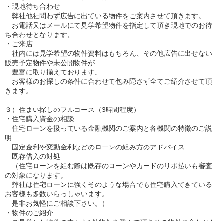
・現地待ち合わせ
弊社他社問わず広告に出ている物件をご案内させて頂きます。
お電話又はメールにて見学希望物件を指定して頂き現地でのお待
ち合わせとなります。
・ご来店
社内には見学希望の物件資料はもちろん、その他広告に出せない
販売予定物件や未公開物件が
豊富に取り揃えております。
お客様のお探しの条件に合わせて包み隠さず全てご紹介させて頂
きます。
３）住まい探しのフルコース（3時間程度）
・住宅購入資金の相談
住宅ローンを扱っている金融機関のご案内と各機関の特徴のご説
明
固定金利や変動金利などのローンの組み方のアドバイス
既存借入の対処
（住宅ローンを組む際は既存のローンやカードのリボ払いも審査
の対象になります。
弊社は住宅ローンに強くそのような場合でも住宅購入できている
お客様も多数いらっしゃいます。
是非お気軽にご相談下さい。）
・物件のご紹介