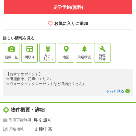
見学予約(無料)
お気に入りに追加
詳しい情報を見る
月々
特徴
画像一覧
間取り
地図
周辺環境
支払い
設備
【おすすめポイント】
☆田迎南小、託麻中エリア♪
☆ウォークインクローゼットなど収納たくさん♪
☆価格相談できます
もっと見る
☆本日案内可(夜9時まで)
【ローン返済例】
月々返済78923円～♪
（変動金利年0.75％、ボーナス返済なし、年数35年で計算）
物件概要・詳細
詳細は弊社担当にお問い合わせを♪
即引渡可
引渡可能時期
１種中高
用途地域