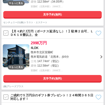
建物
112.58m²（34.05坪）
室園町（北熊本駅） 2998万…
見学予約(無料)
センチュリー21(株)トラスト・エステート
【月々約7.3万円（ボーナス返済なし）！】駐車２台可、Ｌ
ＤＫ１８畳以上、全
2998万円
4LDK
熊本市北区室園町
熊本電気鉄道「北熊本」歩6分
土地
147.74m²（登記）
建物
112.58m²（登記）
室園町（北熊本駅） 2998万…
見学予約(無料)
(株)アレーズプラス
ご成約で５万円分のギフト券プレゼント！２４時間３６５日
対応します！