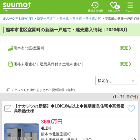
0
SUUMO[不動産/住宅]
>
新築一戸建て
>
熊本県
>
熊本市
>
熊本市北区
>
室園町の新築一戸建て情
熊本市北区室園町の新築一戸建て・建売購入情報｜2026年8月
熊本市北区/室園町
変更
価格未定含む｜建築条件付き土地を含む｜
変更
チェックした物件をまとめて資料請求（無料）
(
1
～
7
件目/
7
件)
【ナカジツの新築】◆LDK18帖以上◆長期優良住宅◆高気密
高断熱仕様
3690万円
4LDK
熊本市北区室園町