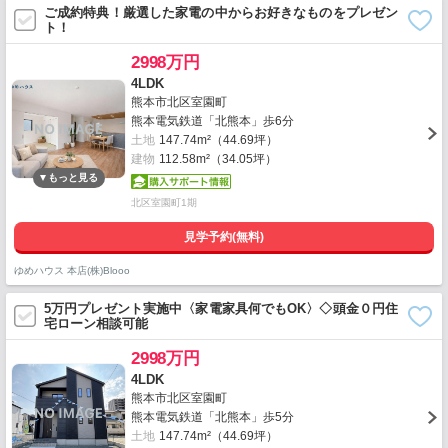
ご成約特典！厳選した家電の中からお好きなものをプレゼン
ト！
2998万円
4LDK
熊本市北区室園町
熊本電気鉄道「北熊本」歩6分
土地
147.74m²（44.69坪）
建物
112.58m²（34.05坪）
北区室園町1期
見学予約(無料)
ゆめハウス 本店(株)Blooo
5万円プレゼント実施中〈家電家具何でもOK〉◇頭金０円住
宅ローン相談可能
2998万円
4LDK
熊本市北区室園町
熊本電気鉄道「北熊本」歩5分
土地
147.74m²（44.69坪）