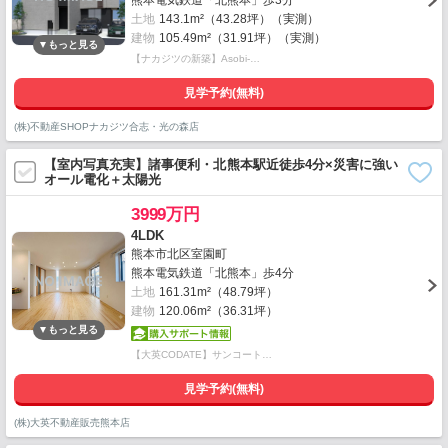
熊本電気鉄道「北熊本」歩3分
土地
143.1m²（43.28坪）（実測）
建物
105.49m²（31.91坪）（実測）
【ナカジツの新築】Asobi-…
見学予約(無料)
(株)不動産SHOPナカジツ合志・光の森店
【室内写真充実】諸事便利・北熊本駅近徒歩4分×災害に強い
オール電化＋太陽光
3999万円
4LDK
熊本市北区室園町
熊本電気鉄道「北熊本」歩4分
土地
161.31m²（48.79坪）
建物
120.06m²（36.31坪）
【大英CODATE】サンコート…
見学予約(無料)
(株)大英不動産販売熊本店