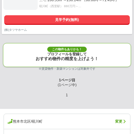
土地
200.55m²～236.14m²（60.66坪～71.43坪）
硯川町（西里駅） 880万円～…
見学予約(無料)
(株)タツヤホーム
この物件もありかも！
プロフィールを登録して
おすすめ物件の精度を上げよう！
※賃貸物件・新築マンションは対象外です
1
ページ目
(
1
ページ中)
1
熊本市北区/硯川町
変更