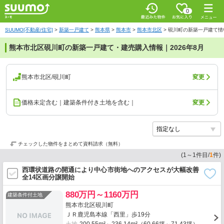
0
SUUMO[不動産/住宅]
>
新築一戸建て
>
熊本県
>
熊本市
>
熊本市北区
>
硯川町の新築一戸建て情
熊本市北区硯川町の新築一戸建て・建売購入情報｜2026年8月
熊本市北区/硯川町
変更
価格未定含む｜建築条件付き土地を含む｜
変更
チェックした物件をまとめて資料請求（無料）
(
1
～
1
件目/
1
件)
西環状道路の開通により中心市街地へのアクセスが大幅改善
全14区画分譲開始
880万円～1160万円
建築条件付土地
熊本市北区硯川町
ＪＲ鹿児島本線「西里」歩19分