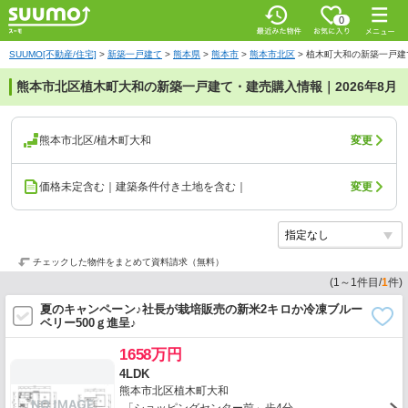
0
SUUMO[不動産/住宅]
>
新築一戸建て
>
熊本県
>
熊本市
>
熊本市北区
>
植木町大和の新築一戸建
熊本市北区植木町大和の新築一戸建て・建売購入情報｜2026年8月
熊本市北区/植木町大和
変更
価格未定含む｜建築条件付き土地を含む｜
変更
チェックした物件をまとめて資料請求（無料）
(
1
～
1
件目/
1
件)
夏のキャンペーン♪社長が栽培販売の新米2キロか冷凍ブルー
ベリー500ｇ進呈♪
1658万円
4LDK
熊本市北区植木町大和