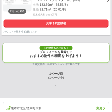
-「ショッピングセンター前」歩4分
土地
183.59m²（55.53坪）
建物
82.71m²（25.01坪）
植木町大和 1658万円
見学予約(無料)
ハウスドゥ熊本小峯(株)マルク
この物件もありかも！
プロフィールを登録して
おすすめ物件の精度を上げよう！
※賃貸物件・新築マンションは対象外です
1
ページ目
(
1
ページ中)
1
熊本市北区/植木町大和
変更