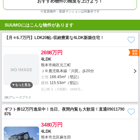
おすすめ物件の精度を上げよう！
※賃貸物件・新築マンションは対象外です
SUUMOにはこんな物件があります
【月々6.7万円】LDK20帖♪収納豊富な4LDK新築住宅！
2698万円
4LDK
熊本市南区元三町
ＪＲ鹿児島本線「川尻」歩20分
土地
166.45m²（登記）
建物
115.53m²（登記）
元三町３（川尻駅） 2698万…
(株)アレーズプラス
ギフト券12万円進呈中！当日、夜間内覧も大歓迎！直通09011790
876
3480万円
4LDK
熊本市北区麻生田