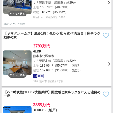
ＪＲ豊肥本線「武蔵塚」歩29分
土地
160.78m²（48.63坪）
建物
118.2m²（35.75坪）
麻生田４（武蔵塚駅） 3480…
(株)ここから不動産
【ヤマダホームズ】最終1棟！4LDK×広々造作洗面台｜家事ラク
動線の家
3780万円
4LDK
熊本市北区楡木
ＪＲ豊肥本線「武蔵塚」歩22分
土地
182.06m²（55.07坪）（登記）
建物
102.68m²（31.06坪）（登記）
JIDAI熊本市北区楡木6丁目…
【22.5帖吹抜けLDK×大型納戸】開放感と家事ラクを叶える注目の
一邸。
3888万円
3LDK+S（納戸）