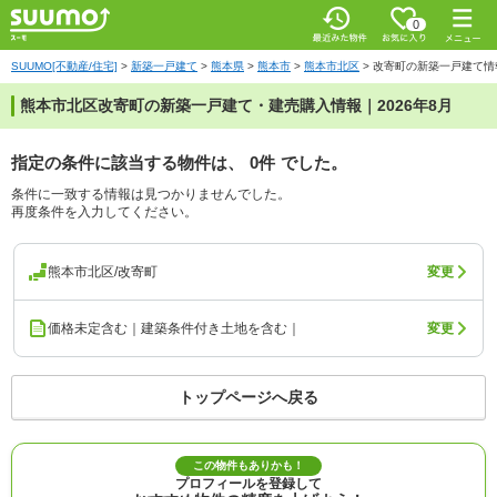
0
SUUMO[不動産/住宅]
>
新築一戸建て
>
熊本県
>
熊本市
>
熊本市北区
>
改寄町の新築一戸建て情
熊本市北区改寄町の新築一戸建て・建売購入情報｜2026年8月
指定の条件に該当する物件は、
0件
でした。
条件に一致する情報は見つかりませんでした。
再度条件を入力してください。
熊本市北区/改寄町
変更
価格未定含む｜建築条件付き土地を含む｜
変更
トップページへ戻る
この物件もありかも！
プロフィールを登録して