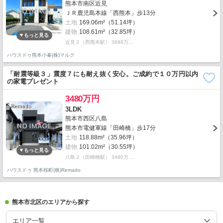
熊本市南区近見
ＪＲ鹿児島本線「西熊本」歩13分
土地
169.06m²（51.14坪）
建物
108.61m²（32.85坪）
近見２（西熊本駅） 3888万…
ハウスドゥ熊本小峯(株)マルク
「耐震等級３」震度７にも耐え抜く安心。ご成約で１０万円以内
の家電プレゼント
3480万円
3LDK
熊本市西区八島
熊本市電健軍線「田崎橋」歩17分
土地
118.88m²（35.96坪）
建物
101.02m²（30.55坪）
八島２（田崎橋駅） 3480万…
ハウスドゥ 熊本桜町(株)Remado
熊本市北区のエリアから探す
エリア一覧