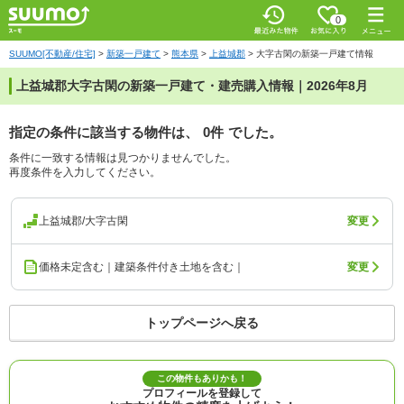
0
SUUMO[不動産/住宅]
>
新築一戸建て
>
熊本県
>
上益城郡
>
大字古閑の新築一戸建て情報
上益城郡大字古閑の新築一戸建て・建売購入情報｜2026年8月
指定の条件に該当する物件は、
0件
でした。
条件に一致する情報は見つかりませんでした。
再度条件を入力してください。
上益城郡/大字古閑
変更
価格未定含む｜建築条件付き土地を含む｜
変更
トップページへ戻る
この物件もありかも！
プロフィールを登録して