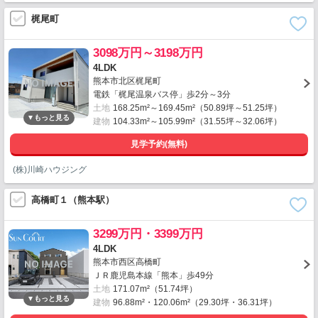
梶尾町
3098万円～3198万円
4LDK
熊本市北区梶尾町
電鉄「梶尾温泉バス停」歩2分～3分
土地
168.25m²～169.45m²（50.89坪～51.25坪）
建物
104.33m²～105.99m²（31.55坪～32.06坪）
見学予約(無料)
(株)川崎ハウジング
高橋町１（熊本駅）
3299万円・3399万円
4LDK
熊本市西区高橋町
ＪＲ鹿児島本線「熊本」歩49分
土地
171.07m²（51.74坪）
建物
96.88m²・120.06m²（29.30坪・36.31坪）