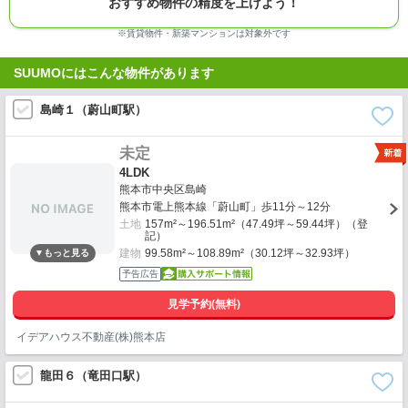
おすすめ物件の精度を上げよう！
※賃貸物件・新築マンションは対象外です
SUUMOにはこんな物件があります
島崎１（蔚山町駅）
未定
4LDK
熊本市中央区島崎
熊本市電上熊本線「蔚山町」歩11分～12分
土地
157m²～196.51m²（47.49坪～59.44坪）（登
記）
建物
99.58m²～108.89m²（30.12坪～32.93坪）
見学予約(無料)
イデアハウス不動産(株)熊本店
龍田６（竜田口駅）