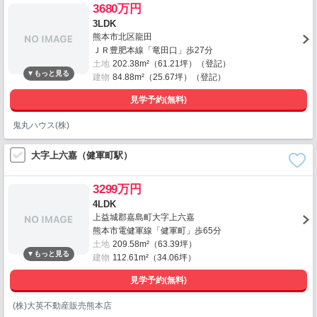
3680万円
3LDK
熊本市北区龍田
ＪＲ豊肥本線「竜田口」歩27分
土地
202.38m²（61.21坪）（登記）
建物
84.88m²（25.67坪）（登記）
見学予約(無料)
鬼丸ハウス(株)
大字上六嘉（健軍町駅）
3299万円
4LDK
上益城郡嘉島町大字上六嘉
熊本市電健軍線「健軍町」歩65分
土地
209.58m²（63.39坪）
建物
112.61m²（34.06坪）
見学予約(無料)
(株)大英不動産販売熊本店