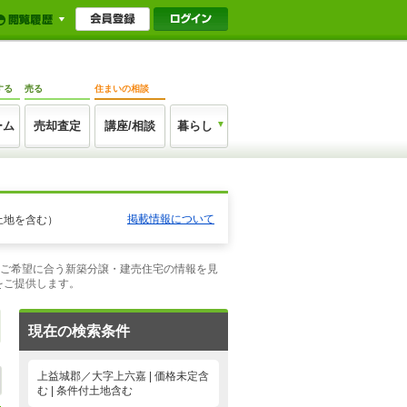
する
売る
住まいの相談
ーム
売却査定
講座/相談
暮らし
掲載情報について
土地を含む）
のご希望に合う新築分譲・建売住宅の情報を見
をご提供します。
現在の検索条件
上益城郡／大字上六嘉 | 価格未定含
む | 条件付土地含む