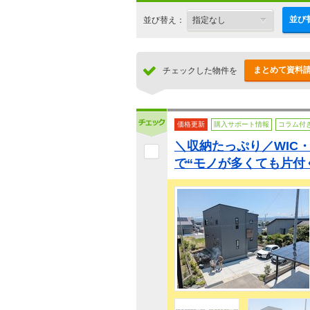
並び
並び替え：
まとめて資料
チェックした物件を
価格更新
購入サポート情報
コラム付
＼収納たっぷり／WIC
で“モノが多くても片付