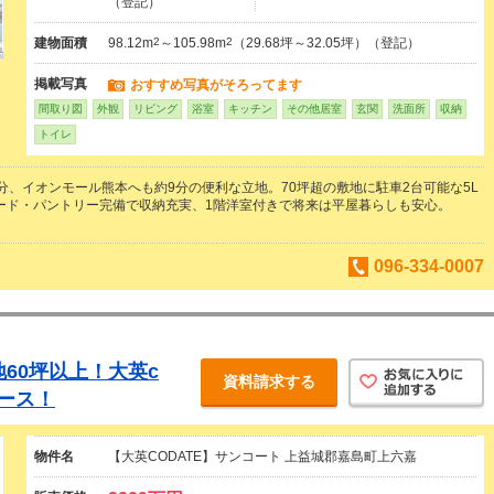
（登記）
建物面積
98.12m
2
～105.98m
2
（29.68坪～32.05坪）（登記）
掲載写真
おすすめ写真がそろってます
間取り図
外観
リビング
浴室
キッチン
その他居室
玄関
洗面所
収納
トイレ
分、イオンモール熊本へも約9分の便利な立地。70坪超の敷地に駐車2台可能な5L
ード・パントリー完備で収納充実、1階洋室付きで将来は平屋暮らしも安心。
096-334-0007
60坪以上！大英c
資料請求する
リース！
物件名
【大英CODATE】サンコート 上益城郡嘉島町上六嘉