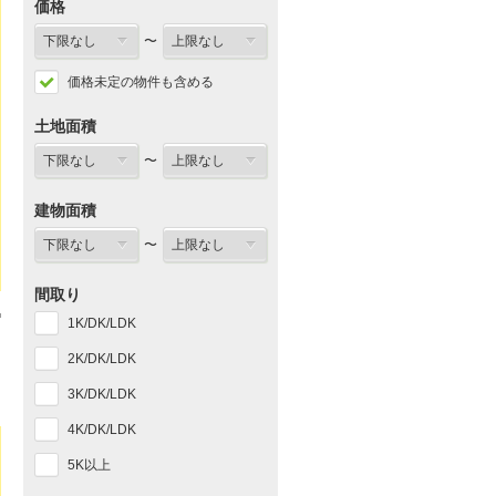
価格
〜
価格未定の物件も含める
土地面積
〜
建物面積
〜
間取り
1K/DK/LDK
2K/DK/LDK
3K/DK/LDK
4K/DK/LDK
5K以上