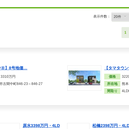
表示件数：
1
Ⅲ】8号地価…
【タマタウン
～3310万円
価格
32
古閑中町846-23～846-27
所在地
熊本
間取り
4LD
原水3398万円・4LD
松橋2398万円・4L