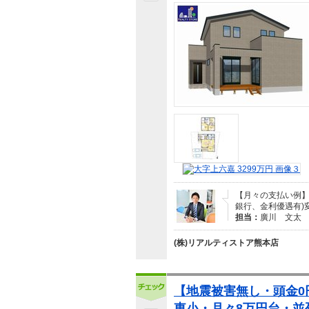
【月々の支払い例】1
銀行、金利優遇有)
担当：
廣川 文太
(株)リアルティストア熊本店
【地震被害無し・頭金0
東小・月々8万円台・並