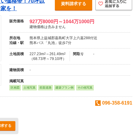
い価格帯！70坪以
資料請求する
お家を！
販売価格
927万8000円～1044万1000円
建物価格は含みません
所在地
熊本県上益城郡嘉島町大字上六嘉288付近
沿線・駅
熊本バス「丸池」徒歩7分
土地面積
227.23m
2
～261.49m
2
間取り
-
（68.73坪～79.10坪）
建物面積
-
掲載写真
区画図
土地写真
前面道路
建築プラン例
その他写真
096-358-6191
請求する