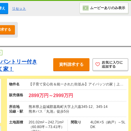
ムービーありのみ表示
替え
リセット
請求する
き
・パントリー付き
資料請求する
く家！
物件名
【子育て安心街＆統一された街並み】アイパッソの家｜上…
販売価格
2899万円～2999万円
所在地
熊本県上益城郡嘉島町大字上六嘉345-12、345-14
沿線・駅
熊本バス「丸池」徒歩5分
土地面積
201.02m
2
～242.71m
2
間取り
4LDK+S（納戸）～5L
（60.80坪～73.41坪）
DK