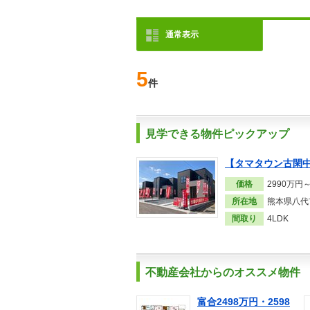
通常表示
5
件
見学できる物件ピックアップ
【タマタウン古閑中
価格
2990万円
所在地
熊本県八代市
間取り
4LDK
不動産会社からのオススメ物件
富合2498万円・2598