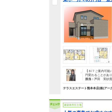
【８/７ご案内可能
円変わることがあり
担当：
芦田 実紗
テラスエステート熊本本店(株)アー
建築条件付土地