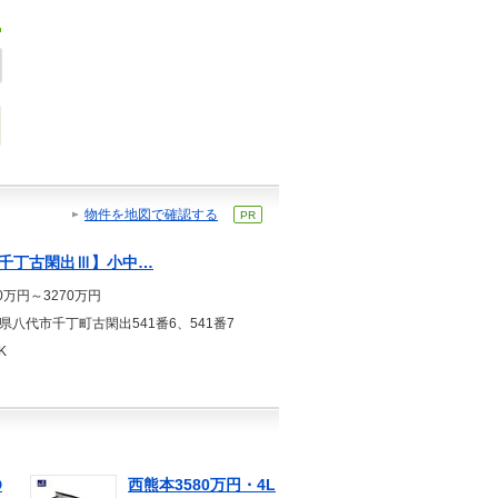
物件を地図で確認する
PR
千丁古閑出Ⅲ】小中…
20万円～3270万円
県八代市千丁町古閑出541番6、541番7
K
D
西熊本3580万円・4L