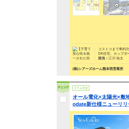
コストコまで車約3
DK住宅。カップボ
担当：
江川 祐太
(株)シアーズホーム熊本西営業所
コラム付き
オール電化×太陽光×敷地
odate新仕様ニューリ