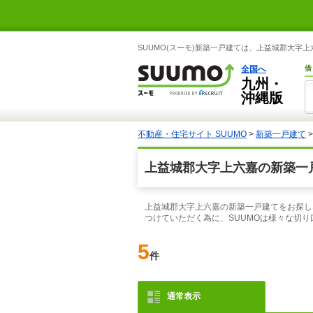
SUUMO(スーモ)新築一戸建ては、上益城郡大
全国へ
借
九州・
沖縄版
不動産・住宅サイト SUUMO
>
新築一戸建て
上益城郡大字上六嘉の新築一
上益城郡大字上六嘉の新築一戸建てをお探し
つけていただく為に、SUUMOは様々な切
5
件
通常表示