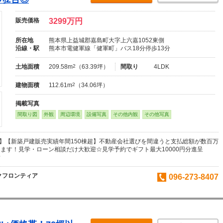
販売価格
3299万円
所在地
熊本県上益城郡嘉島町大字上六嘉1052東側
沿線・駅
熊本市電健軍線「健軍町」バス18分停歩13分
土地面積
209.58m
2
（63.39坪）
間取り
4LDK
建物面積
112.61m
2
（34.06坪）
掲載写真
間取り図
外観
周辺環境
設備写真
その他内観
その他写真
♪】【新築戸建販売実績年間150棟超】不動産会社選びを間違うと支払総額が数百万
ます！見学・ローン相談だけ大歓迎☆見学予約でギフト最大10000円分進呈
貴
クフロンティア
096-273-8407