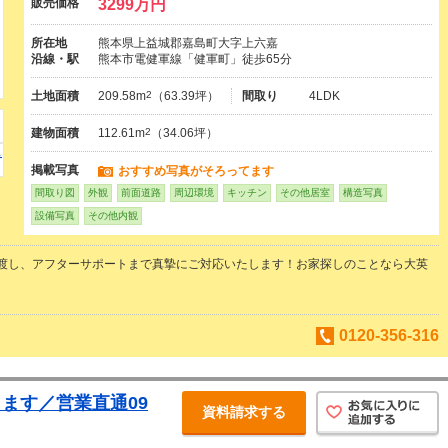
販売価格
3299万円
所在地
熊本県上益城郡嘉島町大字上六嘉
沿線・駅
熊本市電健軍線「健軍町」徒歩65分
土地面積
209.58m
2
（63.39坪）
間取り
4LDK
建物面積
112.61m
2
（34.06坪）
掲載写真
おすすめ写真がそろってます
間取り図
外観
前面道路
周辺環境
キッチン
その他居室
構造写真
設備写真
その他内観
渡し、アフターサポートまで真摯にご対応いたします！お家探しのことなら大英
0120-356-316
ます／営業直通09
資料請求する