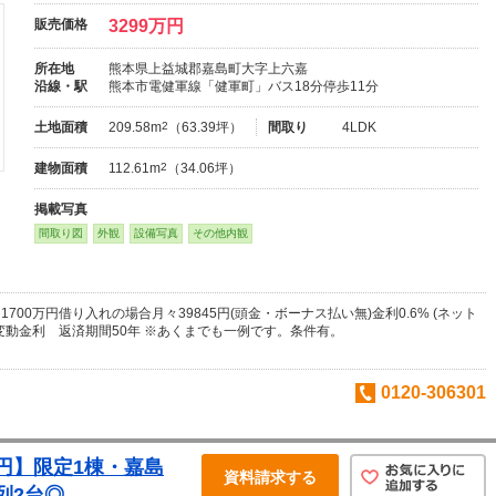
販売価格
3299万円
所在地
熊本県上益城郡嘉島町大字上六嘉
沿線・駅
熊本市電健軍線「健軍町」バス18分停歩11分
土地面積
209.58m
2
（63.39坪）
間取り
4LDK
建物面積
112.61m
2
（34.06坪）
掲載写真
間取り図
外観
設備写真
その他内観
700万円借り入れの場合月々39845円(頭金・ボーナス払い無)金利0.6% (ネット
変動金利 返済期間50年 ※あくまでも一例です。条件有。
0120-306301
円】限定1棟・嘉島
資料請求する
列2台◎