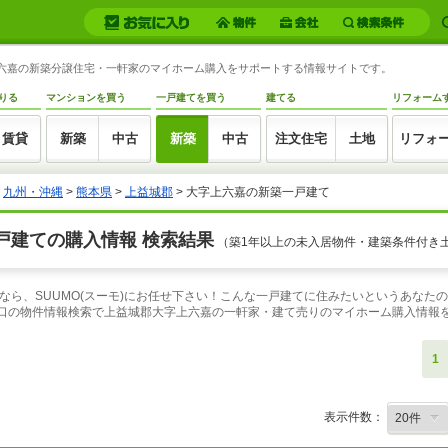
字上六嘉の新築分譲住宅・一軒家のマイホーム購入をサポートする情報サイトです。
りる
マンションを買う
一戸建てを買う
建てる
リフォーム
賃貸
新築
中古
新築
中古
注文住宅
土地
リフォ
>
九州・沖縄
>
熊本県
>
上益城郡
> 大字上六嘉の新築一戸建て
戸建ての購入情報 検索結果
（築1年以上の未入居物件・建築条件付き
なら、SUUMO(スーモ)にお任せ下さい！こんな一戸建てに住みたいというあなた
り口の物件情報検索で上益城郡大字上六嘉の一軒家・建て売りのマイホーム購入情報
1
表示件数：